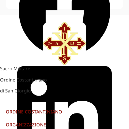
Sacro Militare
Ordine Costantiniano
di San Giorgio
ORDINE COSTANTINIANO
ORGANIZZAZIONE