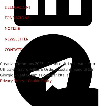
DELEGAZIONI
FONDAZIONE
NOTIZIE
NEWSLETTER
CONTATTI
Creative Commons 2026 – Alcuni diritti riservati – Sito
Ufficiale – Sacro Militare Ordine Costantiniano di San
Giorgio – Real Commissione per l’Italia
Privacy Policy
–
Cookie Policy