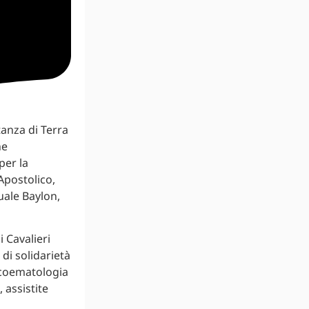
anza di Terra
ne
per la
Apostolico,
uale Baylon,
 Cavalieri
 di solidarietà
Oncoematologia
 assistite