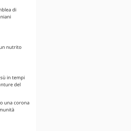
mblea di
iniani
 un nutrito
sù in tempi
iunture del
to una corona
omunità