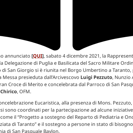
o annunciato
[
QUI
]
, sabato 4 dicembre 2021, la Rappresent
la Delegazione di Puglia e Basilicata del Sacro Militare Ordi
 di San Giorgio si è riunita nel Borgo Umbertino a Taranto, 
a Messa presieduta dall’Arcivescovo
Luigi Pezzuto
, Nunzio 
an Croce di Merito e concelebrata dal Parroco di San Pasq
Chirico
, OFM.
oncelebrazione Eucaristica, alla presenza di Mons. Pezzuto, i
si sono coordinati per la partecipazione ad alcune iniziative
o, come il “Progetto a sostegno del Reparto di Pediatria e 
iata di Taranto” e il sostegno a persone in stato di bisogno,
hia di San Pasquale Baylon.