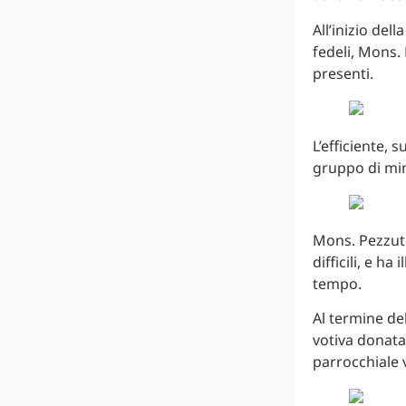
All’inizio de
fedeli, Mons. 
presenti.
L’efficiente, 
gruppo di mini
Mons. Pezzuto
difficili, e h
tempo.
Al termine de
votiva donata 
parrocchiale