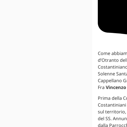
Come abbiam
d’Otranto del
Costantiniano
Solenne Sant
Cappellano Gr
Fra
Vincenzo 
Prima della C
Costantiniani 
sul territori
del SS. Annunz
dalla Parrocc