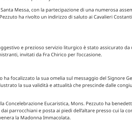
lla Santa Messa, con la partecipazione di una numerosa asse
Pezzuto ha rivolto un indirizzo di saluto ai Cavalieri Costant
suggestivo e prezioso servizio liturgico è stato assicurato da
stranti, invitati da Fra Chirico per l’occasione.
 ha focalizzato la sua omelia sul messaggio del Signore Ge
a illustrato la sua validità e attualità che prescinde dalle cong
lla Concelebrazione Eucaristica, Mons. Pezzuto ha benedet
dai parrocchiani e posta ai piedi dell’altare presso cui la c
 venera la Madonna Immacolata.