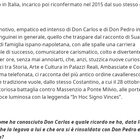
in Italia, incarico poi riconfermato nel 2015 dal suo stesso
tivo, empatico ed intenso di Don Carlos e di Don Pedro in 
guinei in generale, quello che traspare dal racconto di Sua
di famiglia ispano-napoletana, con alle spalle una carriera
le di successo, comunicatore carismatico, colto e divertent
er ore, senza mai annoiarti, che, anzi, stuzzica nuove curiosit
 tra Storia, Arte e Cultura in Palazzi Reali, Ambasciate e Con
ma telefonata, ci racconta del più antico ordine cavalleresco
e tradizione vuole, dallo stesso Costantino, a cui il 28 ottobr
ttoriosa battaglia contro Massenzio a Ponte Milvio, alle por
oce luminosa con la leggenda “In Hoc Signo Vinces”.
ome ha conosciuto Don Carlos e quale ricordo ne ha, data l
he la legava a lui e che ora si è rinsaldata con Don Pedro e
a?