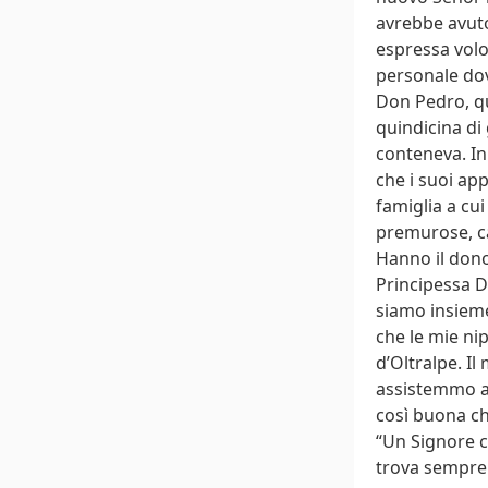
avrebbe avuto
espressa volon
personale dov
Don Pedro, q
quindicina di 
conteneva. In
che i suoi ap
famiglia a cui
premurose, ca
Hanno il dono
Principessa D
siamo insieme 
che le mie ni
d’Oltralpe. I
assistemmo al
così buona c
“Un Signore c
trova sempre