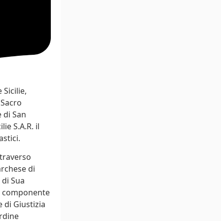
Sicilie,
 Sacro
e di San
e S.A.R. il
stici.
ttraverso
archese di
 di Sua
o e componente
 di Giustizia
Ordine