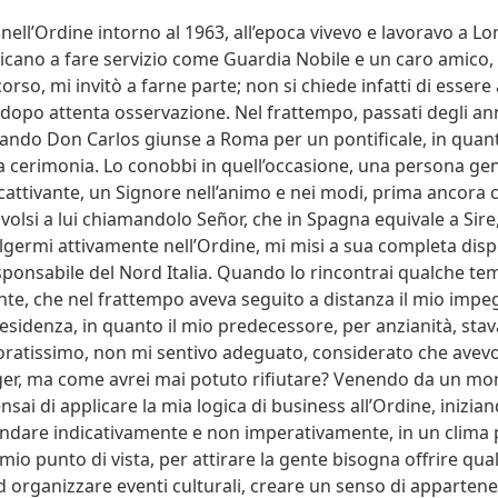
nell’Ordine intorno al 1963, all’epoca vivevo e lavoravo a Lo
icano a fare servizio come Guardia Nobile e un caro amico
orso, mi invitò a farne parte; non si chiede infatti di esse
i dopo attenta osservazione. Nel frattempo, passati degli anni
ando Don Carlos giunse a Roma per un pontificale, in quant
la cerimonia. Lo conobbi in quell’occasione, una persona gen
cattivante, un Signore nell’animo e nei modi, prima ancora ch
rivolsi a lui chiamandolo Señor, che in Spagna equivale a Sire
lgermi attivamente nell’Ordine, mi misi a sua completa disp
onsabile del Nord Italia. Quando lo rincontrai qualche t
ante, che nel frattempo aveva seguito a distanza il mio impe
esidenza, in quanto il mio predecessore, per anzianità, stav
noratissimo, non mi sentivo adeguato, considerato che ave
ger, ma come avrei mai potuto rifiutare? Venendo da un m
nsai di applicare la mia logica di business all’Ordine, inizi
dare indicativamente e non imperativamente, in un clima 
 mio punto di vista, per attirare la gente bisogna offrire qua
ad organizzare eventi culturali, creare un senso di apparten