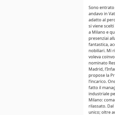
Sono entrato 
andavo in Vat
adatto al perc
si viene scelt
a Milano e qu
presenziai al
fantastica, ac
nobiliari. Mi 
voleva coinvo
nominato Resp
Madrid, l’Inf
propose la Pr
l’incarico. O
fatto il mana
industriale pe
Milano: coman
rilassato. Dal
unico; oltre 