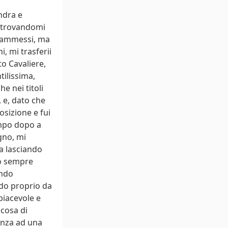
ndra e
, trovandomi
re ammessi, ma
, mi trasferii
o Cavaliere,
tilissima,
e nei titoli
, e, dato che
osizione e fui
empo dopo a
gno, mi
a lasciando
vo sempre
ondo
ando proprio da
piacevole e
lcosa di
enza ad una