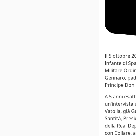
Il 5 ottobre 2
Infante di Sp
Militare Ordi
Gennaro, padre
Principe Don P
A 5 anni esatt
un’intervista
Vatolla, già 
Santità, Pres
della Real De
con Collare, a