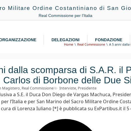
ro Militare Ordine Costantiniano di San Gio
Real Commissione per l’Italia
ORGANIZZAZIONE
DELEGAZIONI
FONDAZIONE
Home
Real Commissione
A 5 anni dalla
ni dalla scomparsa di S.A.R. il P
 Carlos di Borbone delle Due Sic
n Magistero
,
Real Commissione
Interviste
,
Presidente
clusiva a S.E. il Duca Don Diego de Vargas Machuca, Presiden
er l’Italia e per San Marino del Sacro Militare Ordine Cost
cura di Lorenza Iuliano [*] è pubblicata su ExPartibus.it il 5