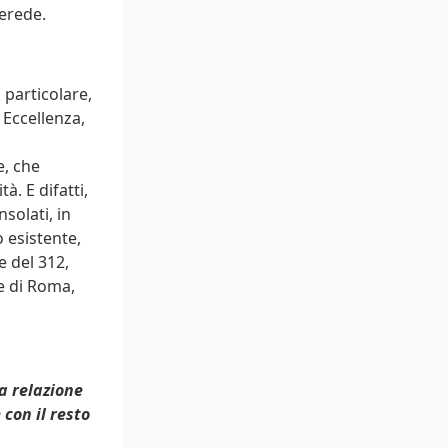
 erede.
particolare,
 Eccellenza,
e, che
à. E difatti,
solati, in
 esistente,
e del 312,
te di Roma,
a relazione
 con il resto