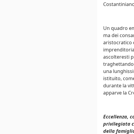
Costantiniano 
Un quadro emo
ma dei consan
aristocratico 
imprenditoria
ascolteresti p
traghettandoci
una lunghissi
istituito, com
durante la vi
apparve la Cr
Eccellenza, c
privilegiata c
della famigli