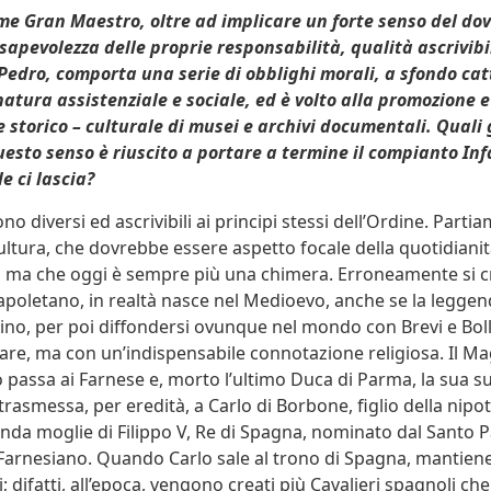
e Gran Maestro, oltre ad implicare un forte senso del do
apevolezza delle proprie responsabilità, qualità ascrivibi
Pedro, comporta una serie di obblighi morali, a sfondo cat
 natura assistenziale e sociale, ed è volto alla promozione e
e storico – culturale di musei e archivi documentali. Quali
questo senso è riuscito a portare a termine il compianto In
e ci lascia?
sono diversi ed ascrivibili ai principi stessi dell’Ordine. Part
ultura, che dovrebbe essere aspetto focale della quotidiani
o, ma che oggi è sempre più una chimera. Erroneamente si 
napoletano, in realtà nasce nel Medioevo, anche se la legge
ino, per poi diffondersi ovunque nel mondo con Brevi e Boll
liare, ma con un’indispensabile connotazione religiosa. Il Ma
 passa ai Farnese e, morto l’ultimo Duca di Parma, la sua 
trasmessa, per eredità, a Carlo di Borbone, figlio della nipot
nda moglie di Filippo V, Re di Spagna, nominato dal Santo 
arnesiano. Quando Carlo sale al trono di Spagna, mantiene
; difatti, all’epoca, vengono creati più Cavalieri spagnoli ch