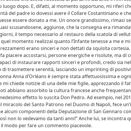
 luogo dopo. E, difatti, al momento opportuno, mi riferì ch
tà del padre io dovessi avere il Collare Costantiniano e che
esse essere donato a me. Un onore grandissimo, rimasi se
uasi scusandosene, aggiunse, che la consegna era rimandat
giorni, il tempo necessario al restauro della scatola di vellu
 quel momento realizzai quanto l’Infante tenesse a me e mi
prezzamenti erano sinceri e non dettati da squisita cortesia.
 fa piacere accostarsi, persone energiche e risolute, ma di c
paci di instaurare rapporti sinceri e profondi, credo sia ne
 di trasmettere serenità, lasciando un imprinting di positivi
onna Anna d’Orléans è sempre stata affettuosissima e ogni
mi chiede notizie di una delle mie figlie, apprezzando il fatt
poti abbiano assorbito la cultura francese anche frequenta
l medesimo effetto lo suscita Don Pedro. Ad esempio, nel 20
 miracolo del Santo Patrono nel Duomo di Napoli, fece un
he alcuni componenti della Deputazione di San Gennaro c
osì non lo vedevamo da tanti anni!” Anche lui, se incontra 
 il modo per fare un commento piacevole.