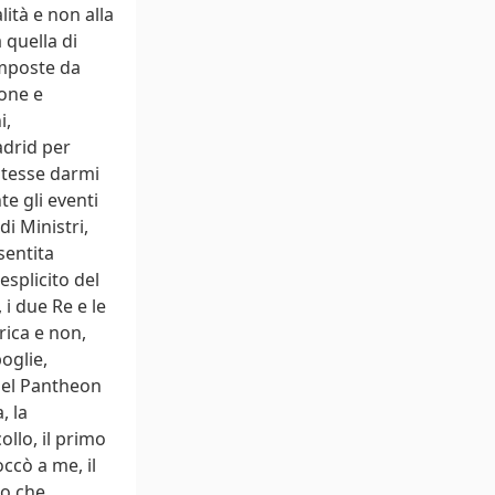
ità e non alla
 quella di
omposte da
one e
i,
adrid per
otesse darmi
e gli eventi
di Ministri,
sentita
esplicito del
 i due Re e le
rica e non,
oglie,
nel Pantheon
, la
ollo, il primo
ccò a me, il
co che