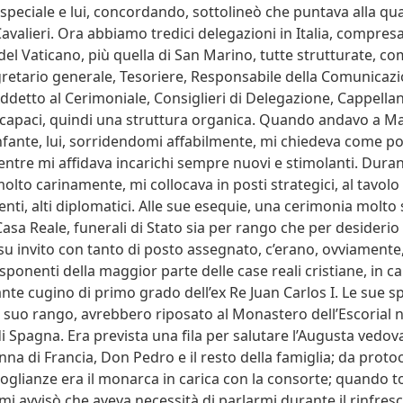
speciale e lui, concordando, sottolineò che puntava alla qual
avalieri. Ora abbiamo tredici delegazioni in Italia, compresa
del Vaticano, più quella di San Marino, tutte strutturate, c
retario generale, Tesoriere, Responsabile della Comunicazi
Addetto al Cerimoniale, Consiglieri di Delegazione, Cappellan
 capaci, quindi una struttura organica. Quando andavo a M
Infante, lui, sorridendomi affabilmente, mi chiedeva come p
tre mi affidava incarichi sempre nuovi e stimolanti. Durant
, molto carinamente, mi collocava in posti strategici, al tavolo 
nti, alti diplomatici. Alle sue esequie, una cerimonia molto 
Casa Reale, funerali di Stato sia per rango che per desiderio 
 su invito con tanto di posto assegnato, c’erano, ovviamente,
ponenti della maggior parte delle case reali cristiane, in ca
nte cugino di primo grado dell’ex Re Juan Carlos I. Le sue sp
l suo rango, avrebbero riposato al Monastero dell’Escorial 
di Spagna. Era prevista una fila per salutare l’Augusta vedova
na di Francia, Don Pedro e il resto della famiglia; da protoc
doglianze era il monarca in carica con la consorte; quando to
i avvisò che aveva necessità di parlarmi durante il rinfres