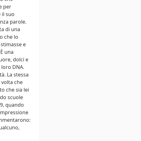
e per
 il suo
nza parole.
a di una
to che lo
 stimasse e
 È una
uore, dolci e
l loro DNA.
tà. La stessa
 volta che
o che sia lei
ndo scuole
19, quando
’impressione
ommentarono:
qualcuno,