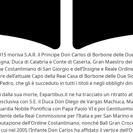
015 moriva S.A.R. il Principe Don Carlos di Borbone delle Due 
agna, Duca di Calabria e Conte di Caserta, Gran Maestro del
ne Costantiniano di San Giorgio e dell’Insigne e Reale Ordin
 dell’attuale Capo della Real Casa di Borbone delle Due Sicili
edro, che gli è succeduto in tutti i titoli e negli obblighi dina
i dalla sua morte, Expartibus.it ne ha tracciato un ritratto a
 esclusiva con S.E. il Duca Don Diego de Vargas Machuca, M
Guardia Nobile Pontificia con Papa Paolo VI e poi Gentiluomo
idente della Real Commissione per l’Italia e per San Marin
putazione dell’Ordine Costantiniano, nonché Balì Gran Croce
 cui nel 2005 l’Infante Don Carlos ha affidato il vertice dell’