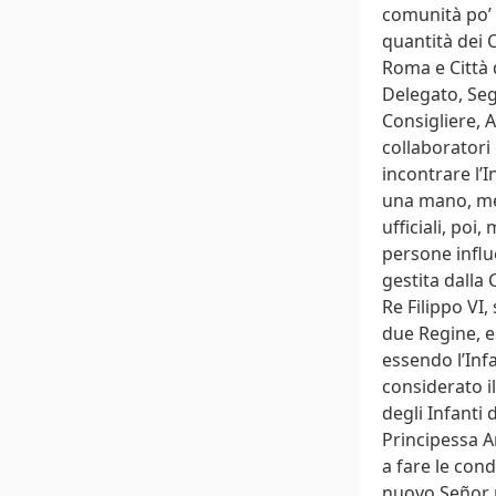
comunità po’ 
quantità dei C
Roma e Città 
Delegato, Seg
Consigliere, 
collaboratori
incontrare l’
una mano, men
ufficiali, poi
persone influe
gestita dalla 
Re Filippo VI,
due Regine, es
essendo l’Infa
considerato i
degli Infanti 
Principessa An
a fare le con
nuovo Señor m