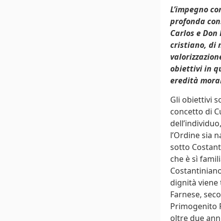
L’impegno com
profonda cons
Carlos e Don 
cristiano, di
valorizzazion
obiettivi in 
eredità moral
Gli obiettivi 
concetto di C
dell’individu
l’Ordine sia 
sotto Costant
che è sì fami
Costantiniano
dignità viene 
Farnese, seco
Primogenito F
oltre due anni