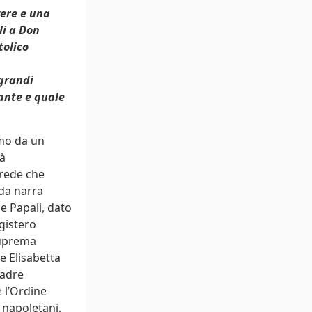
vere e una
li a Don
tolico
 grandi
fante e quale
iamo da un
tà
crede che
nda narra
e Papali, dato
gistero
suprema
e Elisabetta
Padre
 l’Ordine
e napoletani,