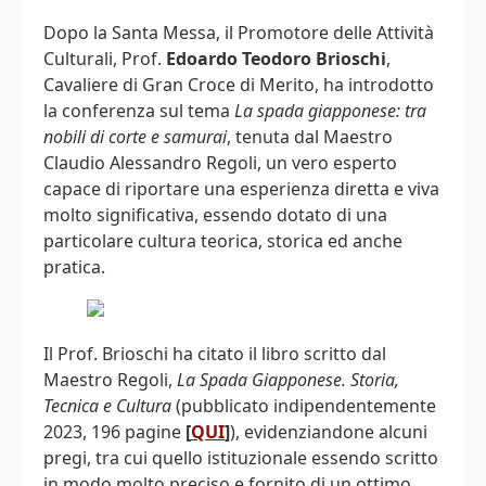
Dopo la Santa Messa, il Promotore delle Attività
Culturali, Prof.
Edoardo Teodoro Brioschi
,
Cavaliere di Gran Croce di Merito, ha introdotto
la conferenza sul tema
La spada giapponese: tra
nobili di corte e samurai
, tenuta dal Maestro
Claudio Alessandro Regoli, un vero esperto
capace di riportare una esperienza diretta e viva
molto significativa, essendo dotato di una
particolare cultura teorica, storica ed anche
pratica.
Il Prof. Brioschi ha citato il libro scritto dal
Maestro Regoli,
La Spada Giapponese. Storia,
Tecnica e Cultura
(pubblicato indipendentemente
2023, 196 pagine
[
QUI
]
), evidenziandone alcuni
pregi, tra cui quello istituzionale essendo scritto
in modo molto preciso e fornito di un ottimo