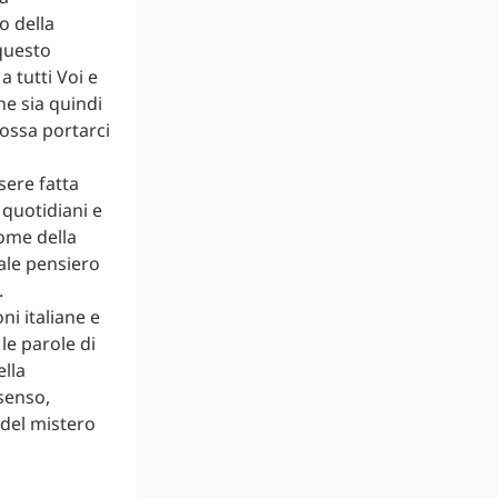
o della
questo
 tutti Voi e
he sia quindi
possa portarci
sere fatta
quotidiani e
ome della
ale pensiero
.
ni italiane e
le parole di
ella
 senso,
 del mistero