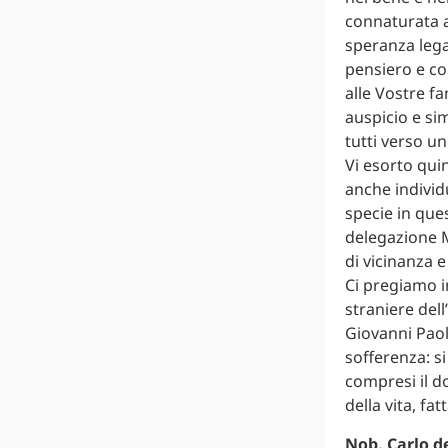
connaturata a
speranza lega
pensiero e co
alle Vostre f
auspicio e sim
tutti verso u
Vi esorto quin
anche individ
specie in que
delegazione 
di vicinanza 
Ci pregiamo in
straniere del
Giovanni Paolo
sofferenza: si
compresi il d
della vita, fa
Nob. Carlo de