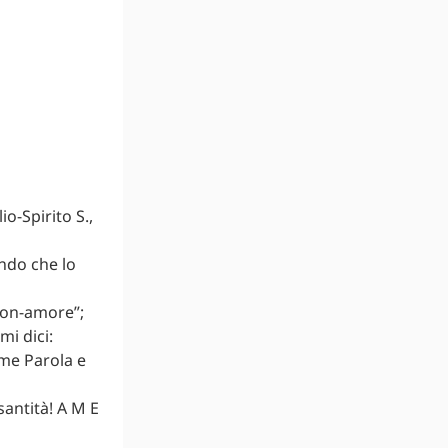
o-Spirito S.,
ndo che lo
non-amore”;
mi dici:
ome Parola e
santità! A M E