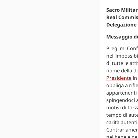
Sacro Milita
Real Commiss
Delegazione
Messaggio de
Preg. mi Confr
nell’impossibi
di tutte le at
nome della d
Presidente
in
obbliga a rifl
appartenenti 
spingendoci a
motivi di forz
tempo di aute
carità autent
Contrariament
nel bene e nel