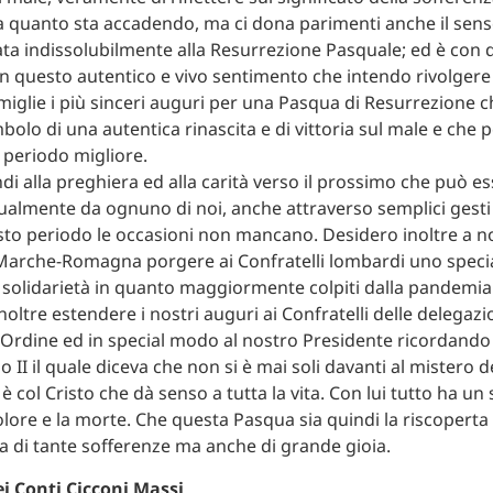
 quanto sta accadendo, ma ci dona parimenti anche il sens
ta indissolubilmente alla Resurrezione Pasquale; ed è con 
n questo autentico e vivo sentimento che intendo rivolgere a
amiglie i più sinceri auguri per una Pasqua di Resurrezione c
bolo di una autentica rinascita e di vittoria sul male e che 
n periodo migliore.
di alla preghiera ed alla carità verso il prossimo che può es
ualmente da ognuno di noi, anche attraverso semplici gesti 
sto periodo le occasioni non mancano. Desidero inoltre a n
Marche-Romagna porgere ai Confratelli lombardi uno speci
e solidarietà in quanto maggiormente colpiti dalla pandemia
oltre estendere i nostri auguri ai Confratelli delle delegazio
l’Ordine ed in special modo al nostro Presidente ricordando 
 II il quale diceva che non si è mai soli davanti al mistero d
 è col Cristo che dà senso a tutta la vita. Con lui tutto ha un
olore e la morte. Che questa Pasqua sia quindi la riscoperta
tta di tante sofferenze ma anche di grande gioia.
i Conti Cicconi Massi