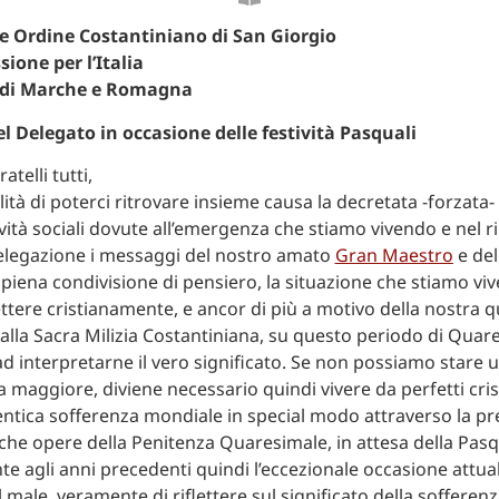
re Ordine Costantiniano di San Giorgio
ione per l’Italia
 di Marche e Romagna
l Delegato in occasione delle festività Pasquali
atelli tutti,
lità di poterci ritrovare insieme causa la decretata -forzat
tività sociali dovute all’emergenza che stiamo vivendo e nel r
elegazione i messaggi del nostro amato
Gran Maestro
e del
 piena condivisione di pensiero, la situazione che stiamo viv
ettere cristianamente, e ancor di più a motivo della nostra qu
alla Sacra Milizia Costantiniana, su questo periodo di Quar
d interpretarne il vero significato. Se non possiamo stare u
a maggiore, diviene necessario quindi vivere da perfetti cri
ntica sofferenza mondiale in special modo attraverso la pre
iche opere della Penitenza Quaresimale, in attesa della Pas
e agli anni precedenti quindi l’eccezionale occasione attua
 male, veramente di riflettere sul significato della sofferen