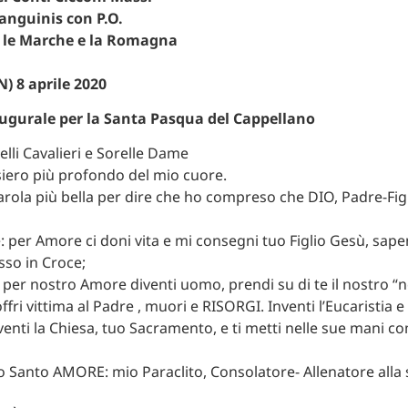
Sanguinis con P.O.
 le Marche e la Romagna
N) 8 aprile 2020
augurale per la Santa Pasqua del Cappellano
elli Cavalieri e Sorelle Dame
nsiero più profondo del mio cuore.
arola più bella per dire che ho compreso che DIO, Padre-Figli
 per Amore ci doni vita e mi consegni tuo Figlio Gesù, sape
o in Croce;
per nostro Amore diventi uomo, prendi su di te il nostro “
offri vittima al Padre , muori e RISORGI. Inventi l’Eucaristia e 
enti la Chiesa, tuo Sacramento, e ti metti nelle sue mani c
o Santo AMORE: mio Paraclito, Consolatore- Allenatore alla 