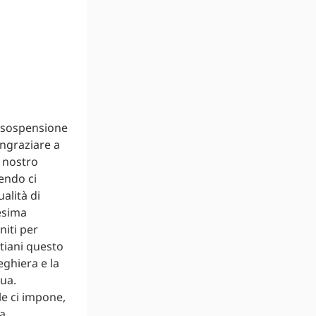
a- sospensione
ingraziare a
 nostro
endo ci
alità di
esima
niti per
stiani questo
ghiera e la
qua.
le ci impone,
za