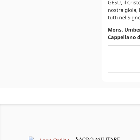
GESÙ, il Crist
nostra gioia,
tutti nel Sign
Mons. Umber
Cappellano 
Sacro Militare