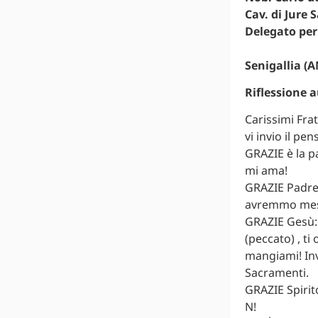
Cav. di Jure 
Delegato per
Senigallia (A
Riflessione 
Carissimi Frat
vi invio il pe
GRAZIE è la p
mi ama!
GRAZIE Padre:
avremmo mess
GRAZIE Gesù: 
(peccato) , ti 
mangiami! Inv
Sacramenti.
GRAZIE Spirit
N!