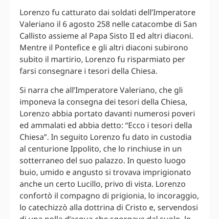
Lorenzo fu catturato dai soldati dell’Imperatore
Valeriano il 6 agosto 258 nelle catacombe di San
Callisto assieme al Papa Sisto II ed altri diaconi.
Mentre il Pontefice e gli altri diaconi subirono
subito il martirio, Lorenzo fu risparmiato per
farsi consegnare i tesori della Chiesa.
Si narra che all’Imperatore Valeriano, che gli
imponeva la consegna dei tesori della Chiesa,
Lorenzo abbia portato davanti numerosi poveri
ed ammalati ed abbia detto: “Ecco i tesori della
Chiesa”. In seguito Lorenzo fu dato in custodia
al centurione Ippolito, che lo rinchiuse in un
sotterraneo del suo palazzo. In questo luogo
buio, umido e angusto si trovava imprigionato
anche un certo Lucillo, privo di vista. Lorenzo
confortò il compagno di prigionia, lo incoraggio,
lo catechizzò alla dottrina di Cristo e, servendosi
di una polla d’acqua che sgorgava dal suolo, lo