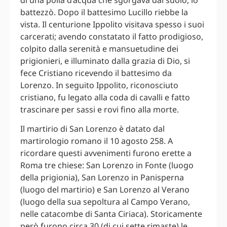
battezzò. Dopo il battesimo Lucillo riebbe la
vista. Il centurione Ippolito visitava spesso i suoi
carcerati; avendo constatato il fatto prodigioso,
colpito dalla serenità e mansuetudine dei
prigionieri, e illuminato dalla grazia di Dio, si
fece Cristiano ricevendo il battesimo da
Lorenzo. In seguito Ippolito, riconosciuto
cristiano, fu legato alla coda di cavalli e fatto
trascinare per sassi e rovi fino alla morte.
Il martirio di San Lorenzo è datato dal
martirologio romano il 10 agosto 258. A
ricordare questi avvenimenti furono erette a
Roma tre chiese: San Lorenzo in Fonte (luogo
della prigionia), San Lorenzo in Panisperna
(luogo del martirio) e San Lorenzo al Verano
(luogo della sua sepoltura al Campo Verano,
nelle catacombe di Santa Ciriaca). Storicamente
però furono circa 30 (di cui sette rimaste) le