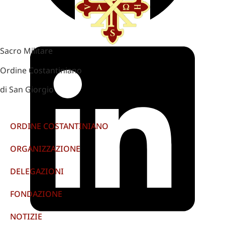
Sacro Militare
Ordine Costantiniano
di San Giorgio
ORDINE COSTANTINIANO
ORGANIZZAZIONE
DELEGAZIONI
FONDAZIONE
NOTIZIE