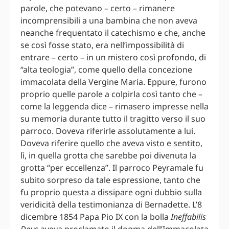
parole, che potevano – certo – rimanere
incomprensibili a una bambina che non aveva
neanche frequentato il catechismo e che, anche
se così fosse stato, era nell’impossibilità di
entrare – certo – in un mistero così profondo, di
“alta teologia”, come quello della concezione
immacolata della Vergine Maria. Eppure, furono
proprio quelle parole a colpirla così tanto che –
come la leggenda dice – rimasero impresse nella
su memoria durante tutto il tragitto verso il suo
parroco. Doveva riferirle assolutamente a lui.
Doveva riferire quello che aveva visto e sentito,
lì, in quella grotta che sarebbe poi divenuta la
grotta “per eccellenza”. Il parroco Peyramale fu
subito sorpreso da tale espressione, tanto che
fu proprio questa a dissipare ogni dubbio sulla
veridicità della testimonianza di Bernadette. L’8
dicembre 1854 Papa Pio IX con la bolla
Ineffabilis
Deus
aveva proclamato il dogma dell’Immacolata