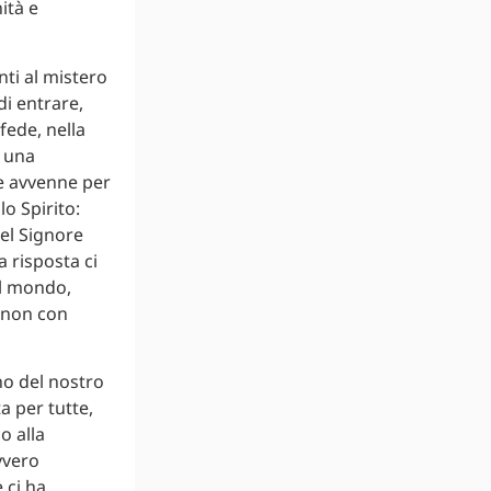
tà e
nti al mistero
i entrare,
fede, nella
d una
me avvenne per
o Spirito:
el Signore
 risposta ci
il mondo,
; non con
rno del nostro
a per tutte,
o alla
vvero
 ci ha