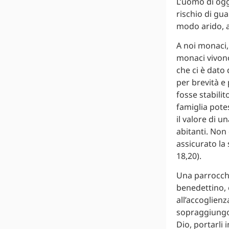
L’uomo di oggi
rischio di gua
modo arido, a
A noi monaci,
monaci vivono
che ci è dato
per brevità e
fosse stabilit
famiglia pote
il valore di u
abitanti. Non
assicurato la 
18,20).
Una parrocchi
benedettino, 
all’accoglienz
sopraggiungono
Dio, portarli 