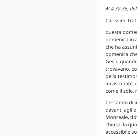
At 4,32-35; da
Carissimi frate
questa domeni
domenica in a
che ha assunt
domenica che 
Gesù, quando
trovavano, co
della testimo
incastonate, 
come il sole, 
Cercando di i
davanti agli o
Monreale, dov
chiusa, la qua
accessibile so