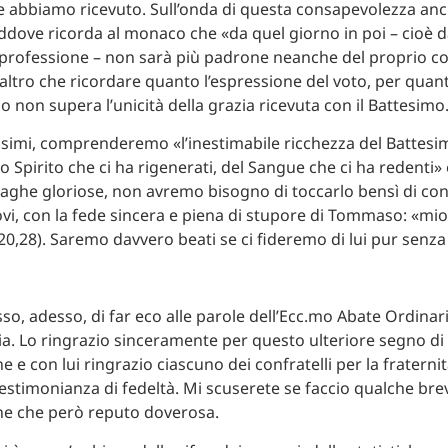
 abbiamo ricevuto. Sull’onda di questa consapevolezza an
ddove ricorda al monaco che «da quel giorno in poi – cioè d
 professione – non sarà più padrone neanche del proprio c
 altro che ricordare quanto l’espressione del voto, per quan
 non supera l’unicità della grazia ricevuta con il Battesimo
arissimi, comprenderemo «l’inestimabile ricchezza del Battesi
llo Spirito che ci ha rigenerati, del Sangue che ci ha redenti» 
piaghe gloriose, non avremo bisogno di toccarlo bensì di co
vi, con la fede sincera e piena di stupore di Tommaso: «mio
20,28). Saremo davvero beati se ci fideremo di lui pur senza 
o, adesso, di far eco alle parole dell’Ecc.mo Abate Ordinario 
ia. Lo ringrazio sinceramente per questo ulteriore segno di
 e con lui ringrazio ciascuno dei confratelli per la fraternit
testimonianza di fedeltà. Mi scuserete se faccio qualche bre
e che però reputo doverosa.