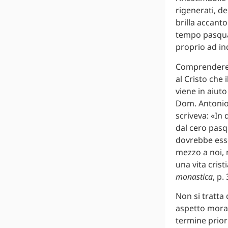
rigenerati, d
brilla accanto
tempo pasqual
proprio ad ind
Comprendere i
al Cristo che 
viene in aiut
Dom. Antonio L
scriveva: «In 
dal cero pasq
dovrebbe esser
mezzo a noi, 
una vita cris
monastica
, p.
Non si tratta q
aspetto morale
termine priori