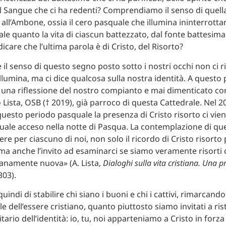
el Sangue che ci ha redenti? Comprendiamo il senso di quell
 all’Ambone, ossia il cero pasquale che illumina ininterrotta
e quanto la vita di ciascun battezzato, dal fonte battesima
icare che l’ultima parola è di Cristo, del Risorto?
l senso di questo segno posto sotto i nostri occhi non ci 
illumina, ma ci dice qualcosa sulla nostra identità. A questo 
o una riflessione del nostro compianto e mai dimenticato co
ista, OSB († 2019), già parroco di questa Cattedrale. Nel 2
questo periodo pasquale la presenza di Cristo risorto ci vie
uale acceso nella notte di Pasqua. La contemplazione di qu
e per ciascuno di noi, non solo il ricordo di Cristo risorto
ma anche l’invito ad esaminarci se siamo veramente risorti 
tianamente nuova» (A. Lista,
Dialoghi sulla vita cristiana. Una p
 303).
uindi di stabilire chi siano i buoni e chi i cattivi, rimarcando 
 dell’essere cristiano, quanto piuttosto siamo invitati a rista
tario dell’identità: io, tu, noi apparteniamo a Cristo in forza