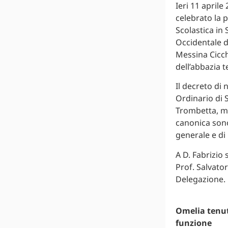
Ieri 11 aprile
celebrato la 
Scolastica in 
Occidentale d
Messina Cicch
dell’abbazia 
Il decreto di 
Ordinario di S
Trombetta, me
canonica sono
generale e di
A D. Fabrizio 
Prof. Salvato
Delegazione.
Omelia tenut
funzione