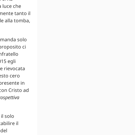
a luce che
mente tanto il
le alla tomba,
rimanda solo
proposito ci
nfratello
015 egli
ne rievocata
esto cero
 presente in
con Cristo ad
rospettiva
il solo
bilire il
 del