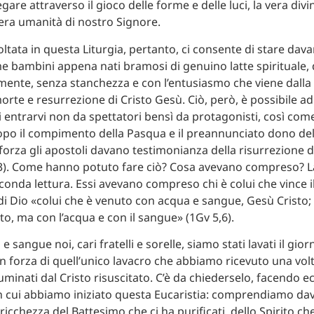
gare attraverso il gioco delle forme e delle luci, la vera divini
vera umanità di nostro Signore.
ltata in questa Liturgia, pertanto, ci consente di stare dava
 bambini appena nati bramosi di genuino latte spirituale, d
lmente, senza stanchezza e con l’entusiasmo che viene dalla 
rte e resurrezione di Cristo Gesù. Ciò, però, è possibile a
i entrarvi non da spettatori bensì da protagonisti, così co
dopo il compimento della Pasqua e il preannunciato dono dell
orza gli apostoli davano testimonianza della risurrezione d
33). Come hanno potuto fare ciò? Cosa avevano compreso? La
econda lettura. Essi avevano compreso chi è colui che vince 
o di Dio «colui che è venuto con acqua e sangue, Gesù Cristo
to, ma con l’acqua e con il sangue» (1Gv 5,6).
 e sangue noi, cari fratelli e sorelle, siamo stati lavati il gio
in forza di quell’unico lavacro che abbiamo ricevuto una volt
luminati dal Cristo risuscitato. C’è da chiederselo, facendo ec
 cui abbiamo iniziato questa Eucaristia: comprendiamo da
 ricchezza del Battesimo che ci ha purificati, dello Spirito che