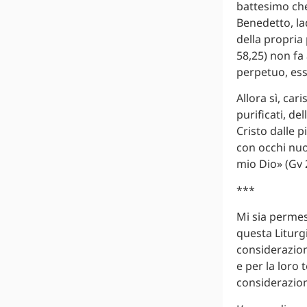
battesimo che
Benedetto, la
della propria
58,25) non fa
perpetuo, esso
Allora sì, c
purificati, de
Cristo dalle 
con occhi nuo
mio Dio» (Gv 
***
Mi sia permess
questa Liturg
considerazione
e per la loro 
considerazion