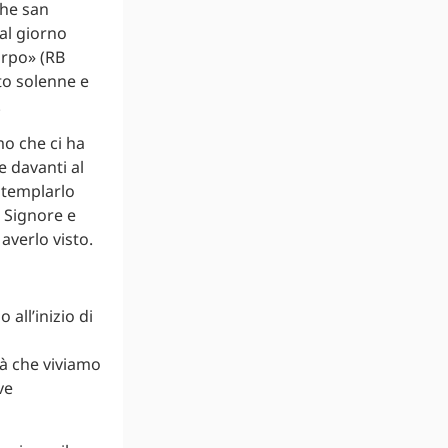
che san
al giorno
orpo» (RB
to solenne e
.
mo che ci ha
e davanti al
ntemplarlo
 Signore e
averlo visto.
all’inizio di
à che viviamo
ve