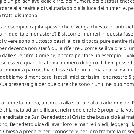
 è un po’ schiavo delle cifre, dei numeri, delle statistiche: c
rdare alla realtà e di valutarla solo alla luce dei numeri e, p
 tratti disumano.
 ad esempio, capita spesso che ci venga chiesto: quanti sie
 in quel tale monastero? E siccome i numeri in questa fase 
 di vivere sono piuttosto bassi, allora ci tocca pure sentire r
 per decenza non starò qui a riferire… come se il valore di 
o dalle sue cifre. Come se, ancora per fare un esempio, il va
sse essere quantificato dal numero di figli o di beni possed
na comunità parrocchiale fosse dato, in ultima analisi, dal 
 dobbiamo dimenticare, fratelli miei carissimi, che nostro S
sua presenza già per due o tre che sono riuniti nel suo nome
a come la nostra, ancorata alla storia e alla tradizione del
è chiamata ad amplificare, nel modo che le è proprio, la vo
a ereditata da San Benedetto: al Cristo che bussa cioè ai frat
, Benedetto dice di lavar loro le mani e i piedi, leggergli l
in Chiesa a pregare per riconoscere per loro tramite la miser