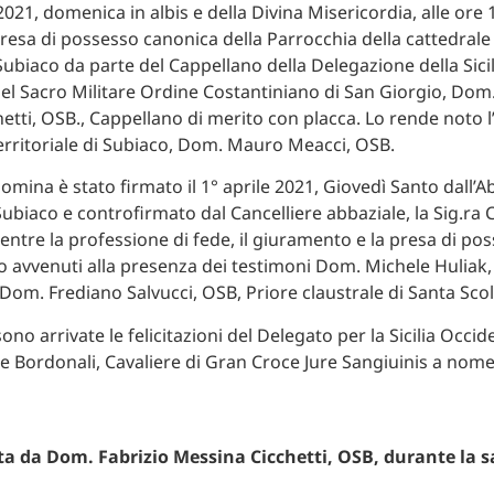
 2021, domenica in albis e della Divina Misericordia, alle ore 1
presa di possesso canonica della Parrocchia della cattedrale
Subiaco da parte del Cappellano della Delegazione della Sicil
el Sacro Militare Ordine Costantiniano di San Giorgio, Dom.
etti, OSB., Cappellano di merito con placca. Lo rende noto l
territoriale di Subiaco, Dom. Mauro Meacci, OSB.
nomina è stato firmato il 1° aprile 2021, Giovedì Santo dall’A
ubiaco e controfirmato dal Cancelliere abbaziale, la Sig.ra C
ntre la professione di fede, il giuramento e la presa di po
 avvenuti alla presenza dei testimoni Dom. Michele Huliak,
 Dom. Frediano Salvucci, OSB, Priore claustrale di Santa Scol
sono arrivate le felicitazioni del Delegato per la Sicilia Occide
re Bordonali, Cavaliere di Gran Croce Jure Sangiuinis a nome 
a da Dom. Fabrizio Messina Cicchetti, OSB, durante la s