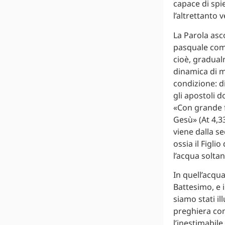
capace di spie
l’altrettanto 
La Parola asco
pasquale come
cioè, gradua
dinamica di mo
condizione: d
gli apostoli 
«Con grande f
Gesù» (At 4,
viene dalla s
ossia il Figli
l’acqua soltan
In quell’acqua
Battesimo, e 
siamo stati il
preghiera con
l’inestimabile