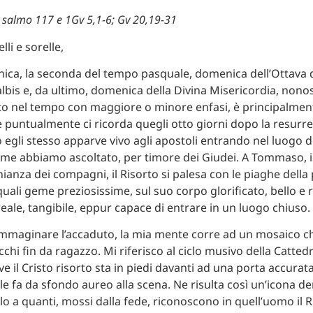
l salmo 117 e 1Gv 5,1-6; Gv 20,19-31
lli e sorelle,
ca, la seconda del tempo pasquale, domenica dell’Ottava 
lbis e, da ultimo, domenica della Divina Misericordia, nono
o nel tempo con maggiore o minore enfasi, è principalment
puntualmente ci ricorda quegli otto giorni dopo la resurre
 egli stesso apparve vivo agli apostoli entrando nel luogo d
me abbiamo ascoltato, per timore dei Giudei. A Tommaso, 
nianza dei compagni, il Risorto si palesa con le piaghe della
quali geme preziosissime, sul suo corpo glorificato, bello e 
reale, tangibile, eppur capace di entrare in un luogo chiuso.
mmaginare l’accaduto, la mia mente corre ad un mosaico c
cchi fin da ragazzo. Mi riferisco al ciclo musivo della Cattedr
e il Cristo risorto sta in piedi davanti ad una porta accura
le fa da sfondo aureo alla scena. Ne risulta così un’icona de
lo a quanti, mossi dalla fede, riconoscono in quell’uomo il R