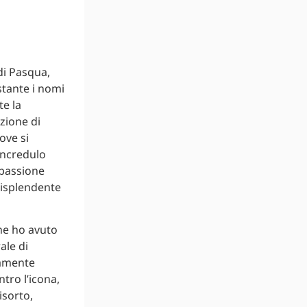
di Pasqua,
stante i nomi
e la
zione di
ove si
incredulo
 passione
risplendente
he ho avuto
ale di
tamente
ntro l’icona,
isorto,