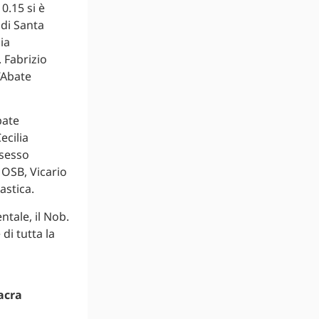
0.15 si è
 di Santa
ia
 Fabrizio
’Abate
bate
ecilia
ssesso
 OSB, Vicario
astica.
ntale, il Nob.
di tutta la
acra