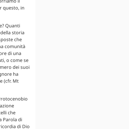
orriamo il
er questo, in
te? Quanti
della storia
isposte che
una comunità
lore di una
uti, o come se
numero dei suoi
ignore ha
 (cfr. Mt
 Protocenobio
cazione
elli che
a Parola di
icordia di Dio