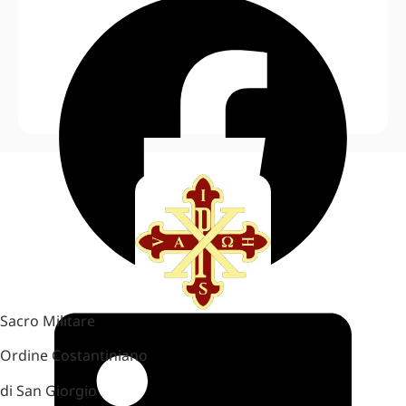
Sacro Militare
Ordine Costantiniano
di San Giorgio