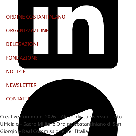
ORDINE COSTANTINIANO
ORGANIZZAZIONE
DELEGAZIONI
FONDAZIONE
NOTIZIE
NEWSLETTER
CONTATTI
Creative Commons 2026 – Alcuni diritti riservati – Sito
Ufficiale – Sacro Militare Ordine Costantiniano di San
Giorgio – Real Commissione per l’Italia