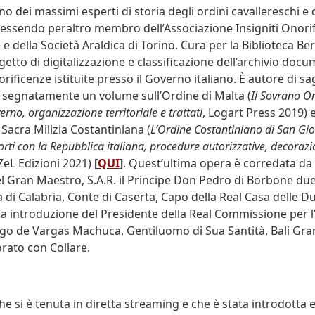
uno dei massimi esperti di storia degli ordini cavallereschi e 
 essendo peraltro membro dell’Associazione Insigniti Onori
e della Società Araldica di Torino. Cura per la Biblioteca Ber
getto di digitalizzazione e classificazione dell’archivio docu
rificenze istituite presso il Governo italiano. È autore di sag
, segnatamente un volume sull’Ordine di Malta (
Il Sovrano Or
rno, organizzazione territoriale e trattati
, Logart Press 2019) e
 Sacra Milizia Costantiniana (
L’Ordine Costantiniano di San Gior
rti con la Repubblica italiana, procedure autorizzative, decorazi
 ZeL Edizioni 2021)
[
QUI
]
. Quest’ultima opera è corredata da
l Gran Maestro, S.A.R. il Principe Don Pedro di Borbone due 
di Calabria, Conte di Caserta, Capo della Real Casa delle Due
 introduzione del Presidente della Real Commissione per l’Ita
o de Vargas Machuca, Gentiluomo di Sua Santità, Bali Gra
orato con Collare.
che si è tenuta in diretta streaming e che è stata introdotta