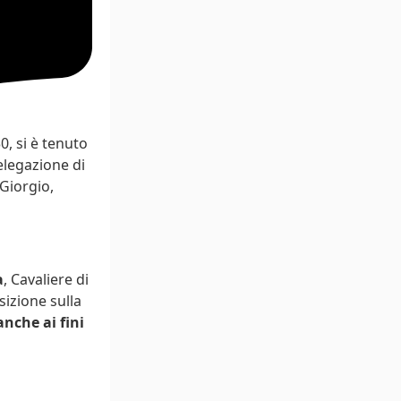
0, si è tenuto
elegazione di
Giorgio,
a
, Cavaliere di
sizione sulla
anche ai fini