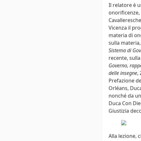
Il relatore è 
onorificenze,
Cavalleresche 
Vicenza il pro
materia di ono
sulla materia
Sistema di Gove
recente, sulla
Governo, rappo
delle insegne
,
Prefazione de
Orléans, Duca 
nonché da una
Duca Con Dieg
Giustizia dec
Alla lezione, 