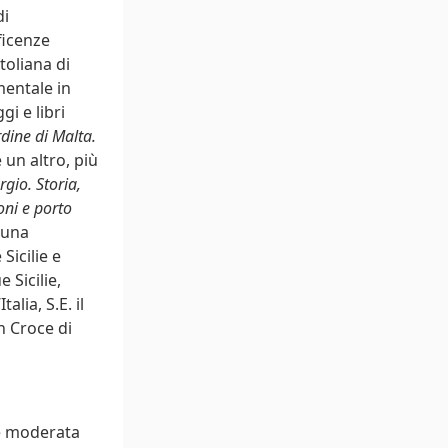
di
ficenze
toliana di
mentale in
gi e libri
dine di Malta.
 un altro, più
gio. Storia,
oni e porto
 una
Sicilie e
 Sicilie,
lia, S.E. il
n Croce di
 e moderata