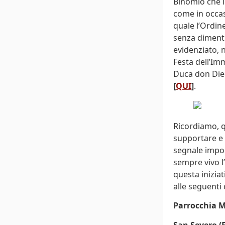
Binomio che i
come in occas
quale l’Ordine
senza dimenti
evidenziato, 
Festa dell’Im
Duca don Dieg
[
QUI
]
.
Ricordiamo, qu
supportare e 
segnale impo
sempre vivo l
questa inizia
alle seguenti
Parrocchia M
San Severo (