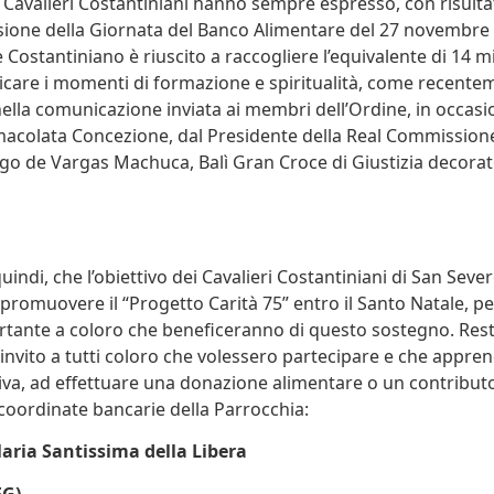
 Cavalieri Costantiniani hanno sempre espresso, con risultat
ione della Giornata del Banco Alimentare del 27 novembre 2
 Costantiniano è riuscito a raccogliere l’equivalente di 14 mil
care i momenti di formazione e spiritualità, come recente
nella comunicazione inviata ai membri dell’Ordine, in occasi
macolata Concezione, dal Presidente della Real Commissione pe
o de Vargas Machuca, Balì Gran Croce di Giustizia decorato
indi, che l’obiettivo dei Cavalieri Costantiniani di San Sever
promuovere il “Progetto Carità 75” entro il Santo Natale, p
rtante a coloro che beneficeranno di questo sostegno. Re
’invito a tutti coloro che volessero partecipare e che appre
tiva, ad effettuare una donazione alimentare o un contribut
 coordinate bancarie della Parrocchia:
aria Santissima della Libera
FG)