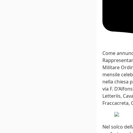
Come annunc
Rappresentanz
Militare Ordi
mensile celeb
nella chiesa 
via F. D’Alfon
Letteriis, Cav
Fraccacreta, 
Nel solco del