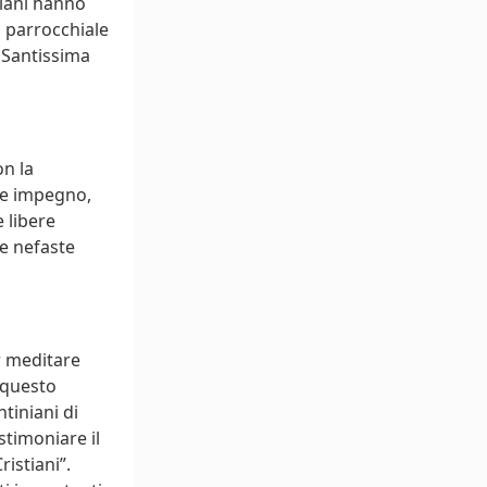
iniani hanno
 parrocchiale
a Santissima
on la
re impegno,
 libere
le nefaste
r meditare
i questo
tiniani di
stimoniare il
ristiani”.