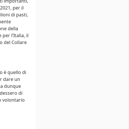
i importanti,
021, per il
ioni di pasti,
mente
one della
r l’Italia, il
 del Collare
o è quello di
er dare un
sta dunque
ndessero di
o volontario