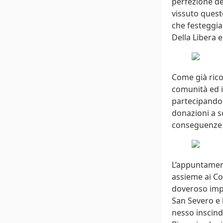
perfezione del
vissuto quest
che festeggia 
Della Libera 
Come già ricor
comunità ed i
partecipando a
donazioni a s
conseguenze 
L’appuntament
assieme ai Con
doveroso impe
San Severo e 
nesso inscindib