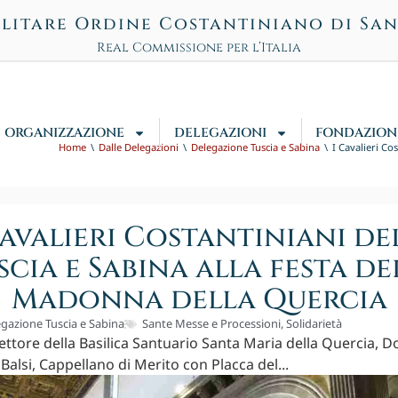
litare Ordine Costantiniano di Sa
Real Commissione per l’Italia
ORGANIZZAZIONE
DELEGAZIONI
FONDAZION
Home
Dalle Delegazioni
Delegazione Tuscia e Sabina
I Cavalieri Co
Cavalieri Costantiniani de
scia e Sabina alla festa de
Madonna della Quercia
gazione Tuscia e Sabina
Sante Messe e Processioni
,
Solidarietà
Rettore della Basilica Santuario Santa Maria della Quercia, D
Balsi, Cappellano di Merito con Placca del...