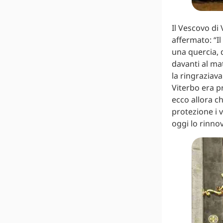
Il Vescovo di 
affermato: “I
una quercia,
davanti al mat
la ringraziava
Viterbo era p
ecco allora c
protezione i 
oggi lo rinno