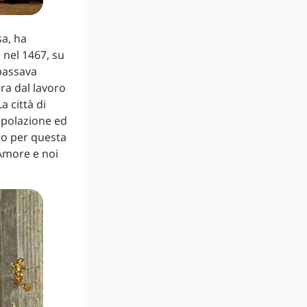
sa, ha
 nel 1467, su
passava
era dal lavoro
a città di
opolazione ed
to per questa
’Amore e noi