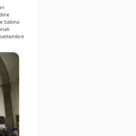
on
rdine
 e Sabina
onali
2 settembre