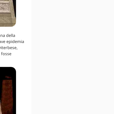
ona della
rave epidemia
viterbese,
e fosse