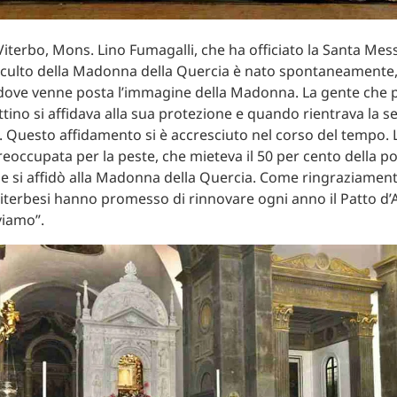
Viterbo, Mons. Lino Fumagalli, che ha officiato la Santa Mes
l culto della Madonna della Quercia è nato spontaneamente,
 dove venne posta l’immagine della Madonna. La gente che 
tino si affidava alla sua protezione e quando rientrava la s
. Questo affidamento si è accresciuto nel corso del tempo. L
reoccupata per la peste, che mieteva il 50 per cento della p
he si affidò alla Madonna della Quercia. Come ringraziamen
viterbesi hanno promesso di rinnovare ogni anno il Patto d
viamo”.