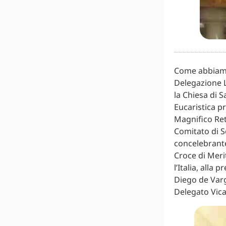
Come abbiam
Delegazione L
la Chiesa di 
Eucaristica p
Magnifico Ret
Comitato di S
concelebrante
Croce di Meri
l’Italia, alla
Diego de Varg
Delegato Vicar