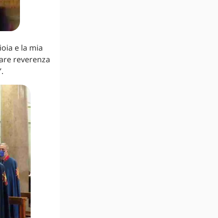
oia e la mia
lare reverenza
.