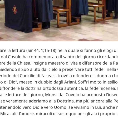
 la lettura (Sir 44, 1;15-18) nella quale si fanno gli elogi d
s. dal Covolo ha commemorato il santo del giorno ricordando 
ore della Chiesa, insigne maestro di vita e difensore della P
iedendo il Suo aiuto dal cielo a preservare tutti fedeli nella
riodo del Concilio di Nicea si trovò a difendere il dogma che
lio di Dio”, messo in dubbio dagli Ariani. Soffri molto in esil
diffondere la dottrina ortodossa autentica, la fede nicenea. 
 dalle letture del giorno, Mons. dal Covolo ha proposto l’in
se veramente aderiamo alla Dottrina, ma più ancora alla P
ritenendolo vero Dio e vero Uomo, se viviamo in Lui, anche
 Miracoli d’amore, miracoli di sostegno per gli altri proprio