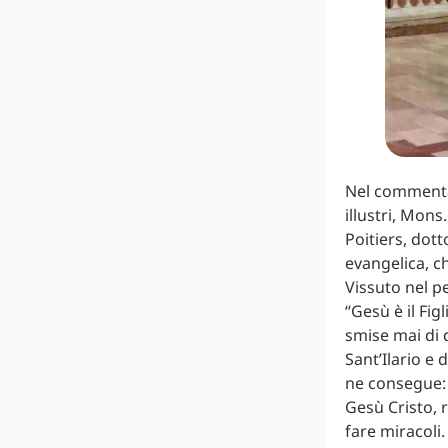
Nel commentare
illustri, Mon
Poitiers, dott
evangelica, ch
Vissuto nel pe
“Gesù è il Fig
smise mai di 
Sant’Ilario e
ne consegue: 
Gesù Cristo, 
fare miracoli.