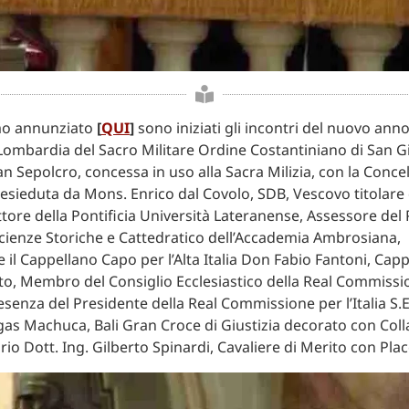
o annunziato
[
QUI
]
sono iniziati gli incontri del nuovo anno
ombardia del Sacro Militare Ordine Costantiniano di San G
San Sepolcro, concessa in uso alla Sacra Milizia, con la Conc
resieduta da Mons. Enrico dal Covolo, SDB, Vescovo titolare d
tore della Pontificia Università Lateranense, Assessore del 
cienze Storiche e Cattedratico dell’Accademia Ambrosiana,
 il Cappellano Capo per l’Alta Italia Don Fabio Fantoni, Cap
to, Membro del Consiglio Ecclesiastico della Real Commissi
 presenza del Presidente della Real Commissione per l’Italia S
as Machuca, Bali Gran Croce di Giustizia decorato con Colla
io Dott. Ing. Gilberto Spinardi, Cavaliere di Merito con Plac