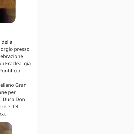
 della
iorgio presso
elebrazione
i Eraclea, già
Pontificio
pellano Gran
one per
.E. Duca Don
re e del
ca.