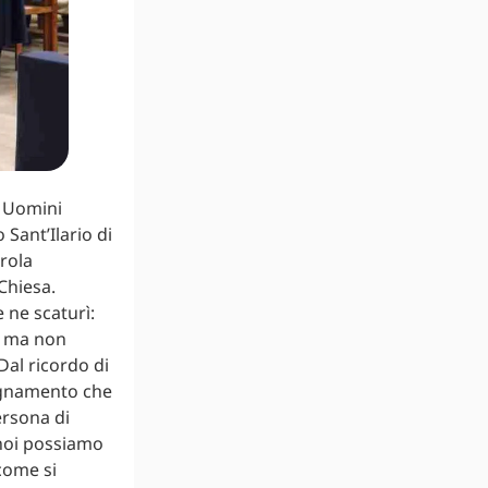
i Uomini
Sant’Ilario di
arola
 Chiesa.
 ne scaturì:
io ma non
Dal ricordo di
segnamento che
ersona di
 noi possiamo
 come si