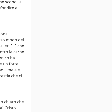
me scopo ‘la
ofondire e
gona i
tesso modo dei
alieri […] che
ntro la carne
menico ha
e un forte
o il male e
estia che ci
do chiaro che
sù Cristo