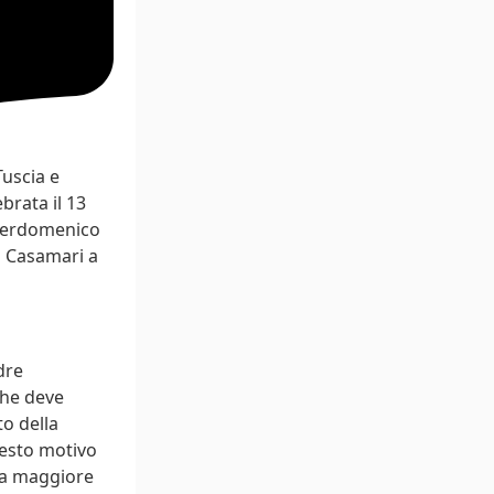
uscia e
brata il 13
Pierdomenico
di Casamari a
dre
che deve
to della
questo motivo
, a maggiore