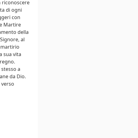
a riconoscere
ta di ogni
ggeri con
 e Martire
damento della
 Signore, al
 martirio
a sua vita
 regno.
 stesso a
tane da Dio.
o verso