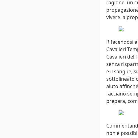
ragione, un c
propagazione 
vivere la prop
Rifacendosi a
Cavalieri Temp
Cavalieri del 
senza risparm
e il sangue, s
sottolineato 
aiuto affinché
facciano semp
prepara, come
Commentando i
non è possibil