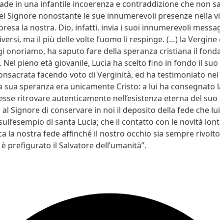
 cade in una infantile incoerenza e contraddizione che non s
el Signore nonostante le sue innumerevoli presenze nella vi
esa la nostra. Dio, infatti, invia i suoi innumerevoli messa
iversi, ma il più delle volte l’uomo li respinge. (…) la Vergine
gi onoriamo, ha saputo fare della speranza cristiana il fon
 Nel pieno età giovanile, Lucia ha scelto fino in fondo il suo
consacrata facendo voto di Verginità, ed ha testimoniato nel
a sua speranza era unicamente Cristo: a lui ha consegnato l
esse ritrovare autenticamente nell’esistenza eterna del suo
 Signore di conservare in noi il deposito della fede che lui
ull’esempio di santa Lucia; che il contatto con le novità lon
a la nostra fede affinché il nostro occhio sia sempre rivolt
 è prefigurato il Salvatore dell’umanità”.