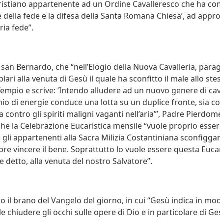
ristiano appartenente ad un Ordine Cavalleresco che ha co
della fede e la difesa della Santa Romana Chiesa’, ad appr
ria fede”.
 san Bernardo, che “nell’Elogio della Nuova Cavalleria, para
lari alla venuta di Gesù il quale ha sconfitto il male allo s
Tempio e scrive: ‘Intendo alludere ad un nuovo genere di cav
io di energie conduce una lotta su un duplice fronte, sia co
ia contro gli spiriti maligni vaganti nell’aria’”, Padre Pierdo
che la Celebrazione Eucaristica mensile “vuole proprio esser
 gli appartenenti alla Sacra Milizia Costantiniana sconfiggan
re vincere il bene. Soprattutto lo vuole essere questa Eucar
 detto, alla venuta del nostro Salvatore”.
l brano del Vangelo del giorno, in cui “Gesù indica in mo
e chiudere gli occhi sulle opere di Dio e in particolare di Ge