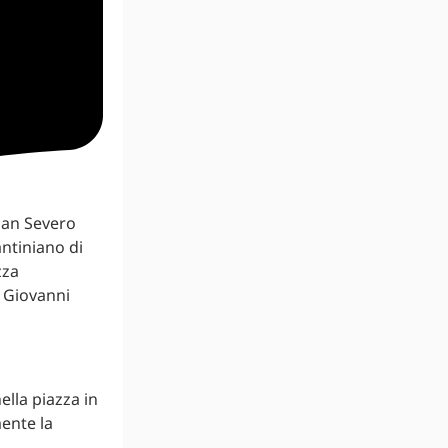
San Severo
antiniano di
zza
 Giovanni
lla piazza in
ente la