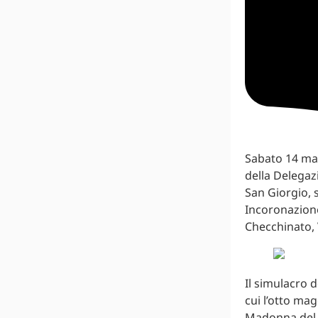
Sabato 14 mag
della Delegazi
San Giorgio, s
Incoronazione
Checchinato, 
Il simulacro 
cui l’otto ma
Madonna del S