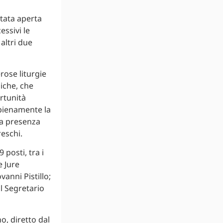
tata aperta
essivi le
altri due
rose liturgie
niche, che
rtunità
 pienamente la
la presenza
reschi.
 posti, tra i
e Jure
anni Pistillo;
il Segretario
o, diretto dal