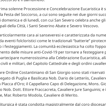
ima solenne Processione e Concelebrazione Eucaristica è s
la Festa del Soccorso, a cui sono seguite nei due giorni succ
i domenica e di lunedì, con cui San Severo celebra anche gli 
pali della Città, i Santi Severino Abate e Severo Vescovo.
particolarmente cara ai sanseveresi e caratterizzata da nume
da eventi folcloristici come le tradizionali “batterie” pirotec
o i festeggiamenti. La comunità ecclesiastica ha colto l’oppo
imento delle misure anti-Covid-19 per tornare a festeggiare
partecipare numerosissima alla Celebrazione Eucaristica, al
civili e militari, del Capitolo Cattedrale e degli ordini cavalle
are Ordine Costantiniano di San Giorgio sono stati riservati 9
legato di Puglia e Basilicata Nob. Dario de Letteriis, Cavalier
 Placca d’Oro; il Cappellano Capo di Delegazione, Mons. Giov
o Nob. Dott. Ettore Fraccacreta, Cavaliere Jure Sanguinis; e 
e, Mar. Roberto Modola, Cavaliere di Merito.
liturgica è stata condotta magistralmente dal coro diocesan