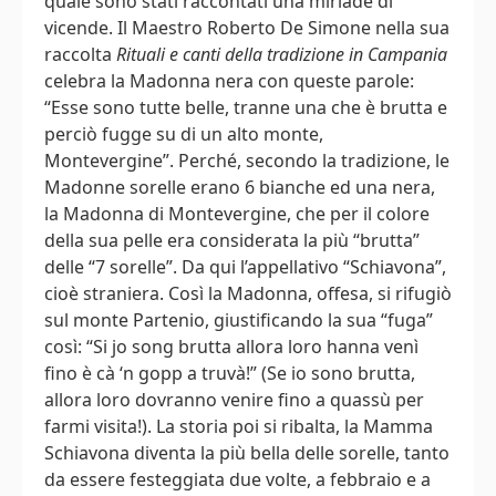
quale sono stati raccontati una miriade di
vicende. Il Maestro Roberto De Simone nella sua
raccolta
Rituali e canti della tradizione in Campania
celebra la Madonna nera con queste parole:
“Esse sono tutte belle, tranne una che è brutta e
perciò fugge su di un alto monte,
Montevergine”. Perché, secondo la tradizione, le
Madonne sorelle erano 6 bianche ed una nera,
la Madonna di Montevergine, che per il colore
della sua pelle era considerata la più “brutta”
delle “7 sorelle”. Da qui l’appellativo “Schiavona”,
cioè straniera. Così la Madonna, offesa, si rifugiò
sul monte Partenio, giustificando la sua “fuga”
così: “Si jo song brutta allora loro hanna venì
fino è cà ‘n gopp a truvà!” (Se io sono brutta,
allora loro dovranno venire fino a quassù per
farmi visita!). La storia poi si ribalta, la Mamma
Schiavona diventa la più bella delle sorelle, tanto
da essere festeggiata due volte, a febbraio e a