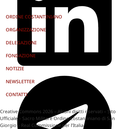
ORDINE COSTANTINIANO
ORGANIZZAZIONE
DELEGAZIONI
FONDAZIONE
NOTIZIE
NEWSLETTER
CONTATTI
Creative Commons 2026 – Alcuni diritti riservati – Sito
Ufficiale – Sacro Militare Ordine Costantiniano di San
Giorgio – Real Commissione per l’Italia