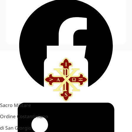
Sacro Militare
Ordine Costantiniano
di San Giorgio