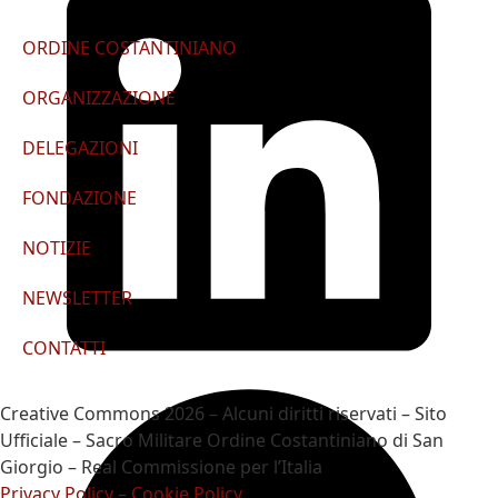
ORDINE COSTANTINIANO
ORGANIZZAZIONE
DELEGAZIONI
FONDAZIONE
NOTIZIE
NEWSLETTER
CONTATTI
Creative Commons 2026 – Alcuni diritti riservati – Sito
Ufficiale – Sacro Militare Ordine Costantiniano di San
Giorgio – Real Commissione per l’Italia
Privacy Policy
–
Cookie Policy