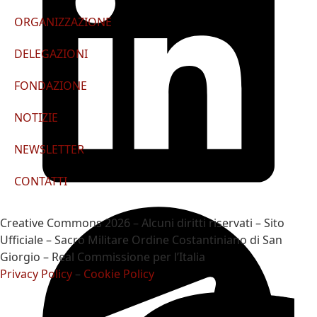
ORGANIZZAZIONE
DELEGAZIONI
FONDAZIONE
NOTIZIE
NEWSLETTER
CONTATTI
Creative Commons 2026 – Alcuni diritti riservati – Sito
Ufficiale – Sacro Militare Ordine Costantiniano di San
Giorgio – Real Commissione per l’Italia
Privacy Policy
–
Cookie Policy