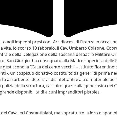
o agli impegni presi con l’Arcidiocesi di Firenze in occasion
la vita, lo scorso 19 febbraio, il Cav. Umberto Colaone, Coo
ntrale della Delegazione della Toscana del Sacro Militare O
 di San Giorgio, ha consegnato alla Madre superiora delle P
e gestiscono la “Casa dei cento vecchi” – istituto fiorentino 
nti -, un cospicuo donativo costituito da generi di prima nec
rta assorbente, detersivi, disinfettanti e altro materiale per 
 pulizia della struttura, raccolto grazie alla generosità dei C
 grande disponibilità di alcuni imprenditori pistoiesi.
dei Cavalieri Costantiniani, ma soprattutto la loro disponibi