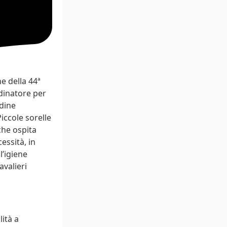
e della 44ª
rdinatore per
rdine
iccole sorelle
che ospita
essità, in
l’igiene
avalieri
lità a