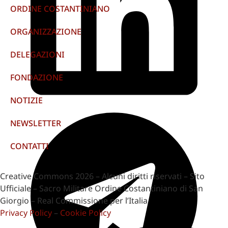
ORDINE COSTANTINIANO
ORGANIZZAZIONE
DELEGAZIONI
FONDAZIONE
NOTIZIE
NEWSLETTER
CONTATTI
Creative Commons 2026 – Alcuni diritti riservati – Sito
Ufficiale – Sacro Militare Ordine Costantiniano di San
Giorgio – Real Commissione per l’Italia
Privacy Policy
–
Cookie Policy