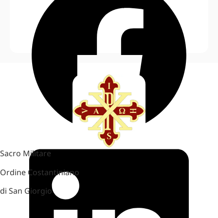
Sacro Militare
Ordine Costantiniano
di San Giorgio