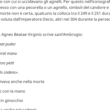
 con cui si uccidevano gli agnelli. Per questo nell’iconograf
esso con una pecorella o un agnello, simboli del candore e d
morte non è certa, qualcuno la colloca tra il 249 e il 251 dur
voluta dall’imperatore Decio, altri nel 304 durante la perse
no Agnes Beatae Virginis scrive sant’Ambrogio:
bat pudor
erat manu
exo petit
do cadens».
 viveva anche nella morte
lto con la mano
 in ginocchio
a anche nel cadere).