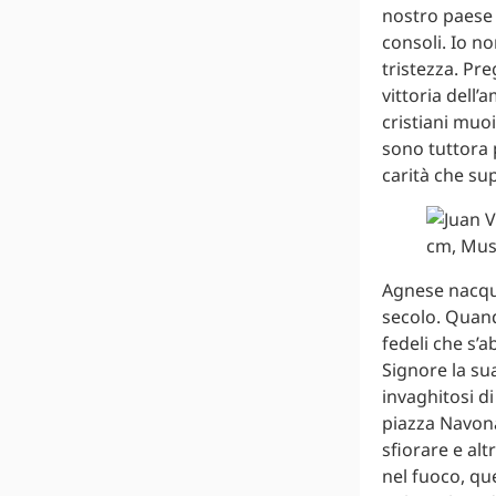
nostro paese 
consoli. Io n
tristezza. Pre
vittoria dell’
cristiani muo
sono tuttora 
carità che su
Agnese nacque 
secolo. Quand
fedeli che s’
Signore la sua
invaghitosi di
piazza Navona
sfiorare e al
nel fuoco, que