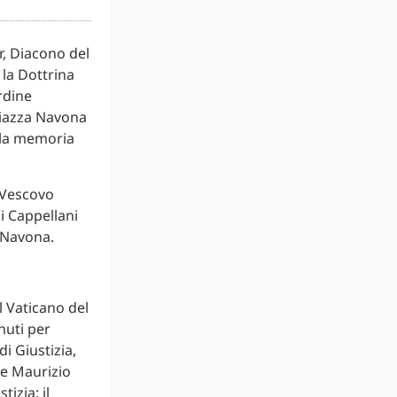
r, Diacono del
 la Dottrina
rdine
piazza Navona
ella memoria
, Vescovo
i Cappellani
a Navona.
 Vaticano del
nuti per
i Giustizia,
ipe Maurizio
izia; il