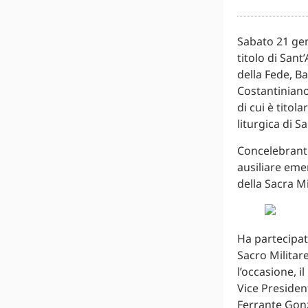
Sabato 21 gen
titolo di San
della Fede, Ba
Costantiniano
di cui è titol
liturgica di S
Concelebranti
ausiliare emer
della Sacra Mi
Ha partecipat
Sacro Militare
l’occasione, i
Vice President
Ferrante Gonz