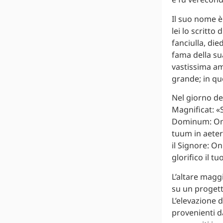
Il suo nome è
lei lo scritt
fanciulla, di
fama della sua
vastissima am
grande; in qu
Nel giorno del
Magnificat: 
Dominum: Omn
tuum in aeter
il Signore: O
glorifico il t
L’altare maggi
su un progett
L’elevazione 
provenienti d