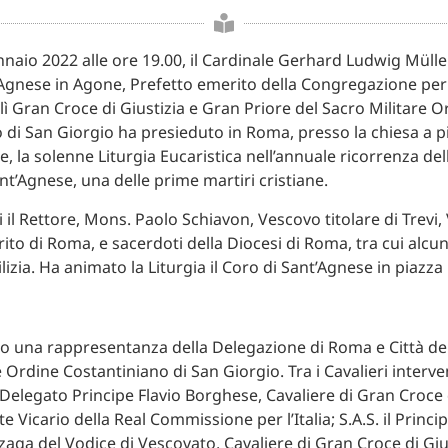
naio 2022 alle ore 19.00, il Cardinale Gerhard Ludwig Mülle
t’Agnese in Agone, Prefetto emerito della Congregazione per
lì Gran Croce di Giustizia e Gran Priore del Sacro Militare O
 di San Giorgio ha presieduto in Roma, presso la chiesa a 
are, la solenne Liturgia Eucaristica nell’annuale ricorrenza d
ant’Agnese, una delle prime martiri cristiane.
 il Rettore, Mons. Paolo Schiavon, Vescovo titolare di Trevi
ito di Roma, e sacerdoti della Diocesi di Roma, tra cui alcun
lizia. Ha animato la Liturgia il Coro di Sant’Agnese in piazz
o una rappresentanza della Delegazione di Roma e Città del
 Ordine Costantiniano di San Giorgio. Tra i Cavalieri interve
l Delegato Principe Flavio Borghese, Cavaliere di Gran Croce d
e Vicario della Real Commissione per l’Italia; S.A.S. il Princ
aga del Vodice di Vescovato, Cavaliere di Gran Croce di Giust