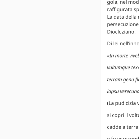
gola, nel modo
raffigurata sp
La data della 
persecuzione 
Diocleziano.
Di lei nell’in
«In morte vive
vultumque tex
terram genu fl
lapsu verecun
(La pudicizia
si coprì il vo
cadde a terra
e fu verecond