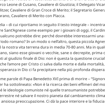
o Leone di Cusano, Cavaliere di Giustizia; il Delegato Vicar
tzer, Cavaliere di Gran Croce di Merito; il Segretario Genera
rano, Cavaliere di Merito con Placca.
ia – di cui riportiamo in seguito il testo integrale – incentra
e Sant’Agnese come esempio per i giovani di oggi, il Cardin
Qualcuno potrebbe dire: perché dovrebbe interessarmi una
eriodo romano? In un modo o nell’altro, questa piccola Agn
 la nostra vita terrena dura in media 70-80 anni. Ma in qu
vano, siano esse giovani o vecchie, sane o decrepite, prima 
i al giudizio finale di Dio: non è questa la questione crucial
che l’amore per Cristo ci salva dalla morte e dalla mortalità
speranza in Dio ci fa precipitare nella più profonda dispera
ime parole di Papa Benedetto XVI prima di morire – “Signore, 
er ha sottolineato: «Non è la ricerca dei beni effimeri del m
 Né le ideologie comuniste né quelle transumaniste potrebb
errestre né salvare il nostro pianeta dal cambiamento clima
 ansiosa preoccupazione. Ci dà la pace interiore e la fiducia