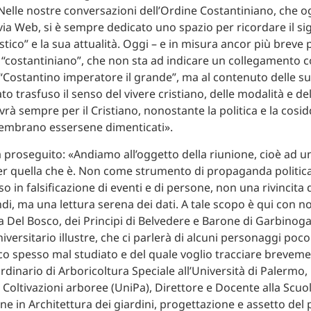
 «Nelle nostre conversazioni dell’Ordine Costantiniano, che o
ia Web, si è sempre dedicato uno spazio per ricordare il sig
tico” e la sua attualità. Oggi – e in misura ancor più breve
o “costantiniano”, che non sta ad indicare un collegamento co
Costantino imperatore il grande”, ma al contenuto delle su
ato trasfuso il senso del vivere cristiano, delle modalità e del
rà sempre per il Cristiano, nonostante la politica e la cosid
embrano essersene dimenticati».
a proseguito: «Andiamo all’oggetto della riunione, cioè ad u
per quella che è. Non come strumento di propaganda politica
 in falsificazione di eventi e di persone, non una rivincita 
di, ma una lettura serena dei dati. A tale scopo è qui con n
a Del Bosco, dei Principi di Belvedere e Barone di Garbinog
versitario illustre, che ci parlerà di alcuni personaggi poco
co spesso mal studiato e del quale voglio tracciare brevemen
rdinario di Arboricoltura Speciale all’Università di Palermo,
di Coltivazioni arboree (UniPa), Direttore e Docente alla Scuol
one in Architettura dei giardini, progettazione e assetto del