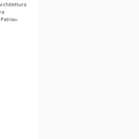
Architettura
ra
 Patria».