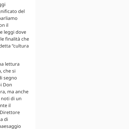
ggi
nificato del
 parliamo
n il
e leggi dove
le finalità che
detta “cultura
na lettura
, che si
di segno
oi Don
ara, ma anche
 noti di un
te il
 Direttore
a di
 paesaggio