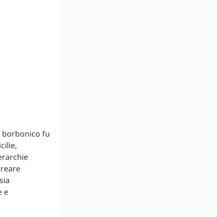
o borbonico fu
ilie,
erarchie
creare
sia
e e