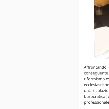
Affrontando il
conseguente al
riformismo es
ecclesiastiche
un’articolazio
burocratica f
professionale