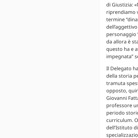
di Giustizia:
riprendiamo v
termine “dinas
dell’aggettiv
personaggio “
da allora è st
questo ha e av
impegnata” s
Il Delegato h
della storia 
tramuta spesso
opposto, quin
Giovanni Fatt
professore uni
periodo stori
curriculum. O
dell’Istituto 
specializzazi