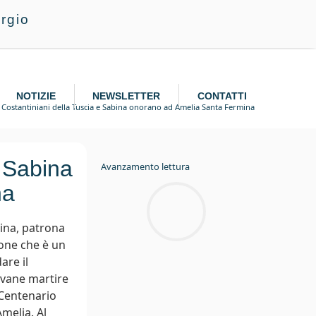
rgio
NOTIZIE
NEWSLETTER
CONTATTI
i Costantiniani della Tuscia e Sabina onorano ad Amelia Santa Fermina
e Sabina
Avanzamento lettura
na
ina, patrona
ione che è un
are il
ovane martire
 Centenario
melia. Al