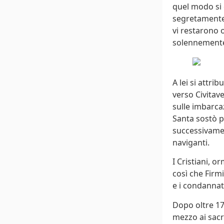
quel modo si 
segretamente 
vi restarono o
solennemente 
A lei si attr
verso Civitav
sulle imbarca
Santa sostò p
successivamen
naviganti.
I Cristiani, o
così che Firmi
e i condannati
Dopo oltre 17
mezzo ai sacri