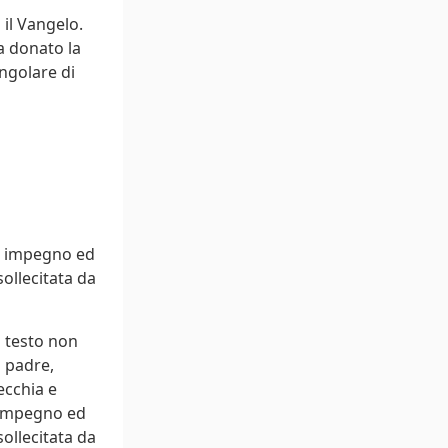
 il Vangelo.
a donato la
angolare di
on impegno ed
ollecitata da
n testo non
l padre,
ecchia e
n impegno ed
ollecitata da