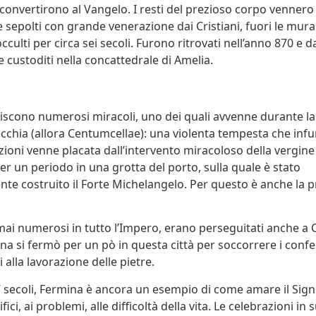
convertirono al Vangelo. I resti del prezioso corpo vennero
sepolti con grande venerazione dai Cristiani, fuori le mura 
cculti per circa sei secoli. Furono ritrovati nell’anno 870 e d
custoditi nella concattedrale di Amelia.
ibuiscono numerosi miracoli, uno dei quali avvenne durante l
ecchia (allora Centumcellae): una violenta tempesta che infu
zioni venne placata dall’intervento miracoloso della vergine
er un periodo in una grotta del porto, sulla quale è stato
te costruito il Forte Michelangelo. Per questo è anche la pr
rmai numerosi in tutto l’Impero, erano perseguitati anche a 
na si fermò per un pò in questa città per soccorrere i confes
 alla lavorazione delle pietre.
 secoli, Fermina è ancora un esempio di come amare il Sign
fici, ai problemi, alle difficoltà della vita. Le celebrazioni in