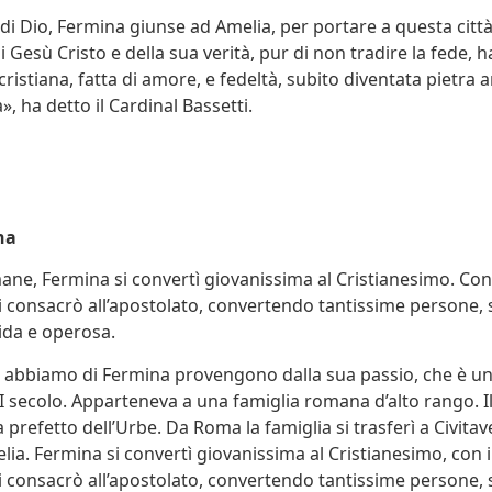
di Dio, Fermina giunse ad Amelia, per portare a questa città
Gesù Cristo e della sua verità, pur di non tradire la fede, h
 cristiana, fatta di amore, e fedeltà, subito diventata pietra 
, ha detto il Cardinal Bassetti.
na
mane, Fermina si convertì giovanissima al Cristianesimo. C
 consacrò all’apostolato, convertendo tantissime persone, s
ida e operosa.
e abbiamo di Fermina provengono dalla sua passio, che è u
VI secolo. Apparteneva a una famiglia romana d’alto rango. I
 prefetto dell’Urbe. Da Roma la famiglia si trasferì a Civitav
lia. Fermina si convertì giovanissima al Cristianesimo, co
 consacrò all’apostolato, convertendo tantissime persone, s