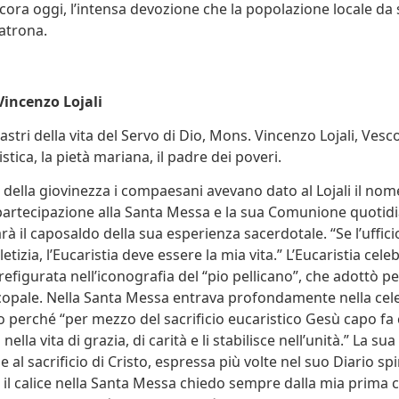
ora oggi, l’intensa devozione che la popolazione locale da 
patrona.
Vincenzo Lojali
lastri della vita del Servo di Dio, Mons. Vincenzo Lojali, Vesc
istica, la pietà mariana, il padre dei poveri.
i della giovinezza i compaesani avevano dato al Lojali il no
a partecipazione alla Santa Messa e la sua Comunione quotid
arà il caposaldo della sua esperienza sacerdotale. “Se l’uffic
letizia, l’Eucaristia deve essere la mia vita.” L’Eucaristia cel
efigurata nell’iconografia del “pio pellicano”, che adottò per
opale. Nella Santa Messa entrava profondamente nella cel
o perché “per mezzo del sacrificio eucaristico Gesù capo fa 
ella vita di grazia, di carità e li stabilisce nell’unità.” La sua
 al sacrificio di Cristo, espressa più volte nel suo Diario spi
il calice nella Santa Messa chiedo sempre dalla mia prima 