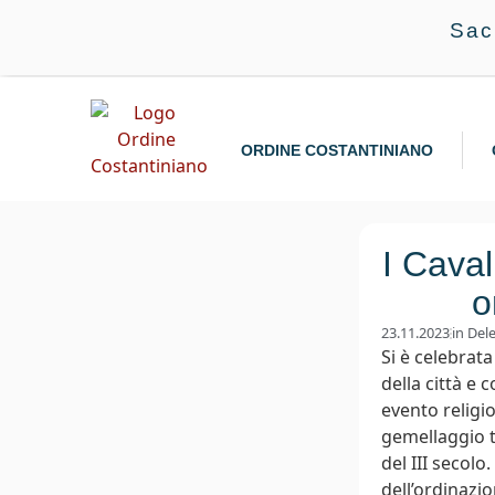
Sac
ORDINE COSTANTINIANO
I Caval
o
23.11.2023
in
Dele
Si è celebrat
della città e
evento religio
gemellaggio t
del III secolo
dell’ordinazio