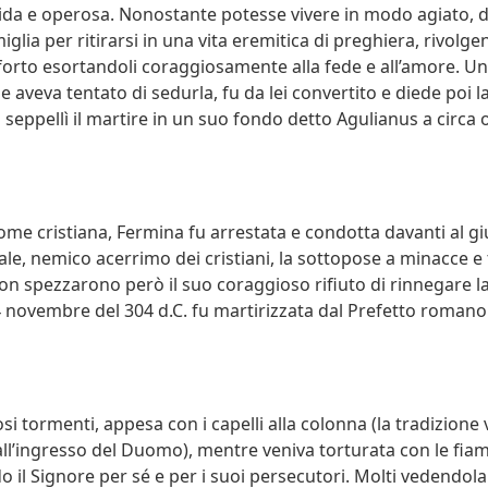
ida e operosa. Nonostante potesse vivere in modo agiato, d
miglia per ritirarsi in una vita eremitica di preghiera, rivolge
forto esortandoli coraggiosamente alla fede e all’amore. Un
 aveva tentato di sedurla, fu da lei convertito e diede poi la
seppellì il martire in un suo fondo detto Agulianus a circa 
me cristiana, Fermina fu arrestata e condotta davanti al gi
ale, nemico acerrimo dei cristiani, la sottopose a minacce e
non spezzarono però il suo coraggioso rifiuto di rinnegare l
 24 novembre del 304 d.C. fu martirizzata dal Prefetto romano
 tormenti, appesa con i capelli alla colonna (la tradizione 
all’ingresso del Duomo), mentre veniva torturata con le fi
 il Signore per sé e per i suoi persecutori. Molti vedendola