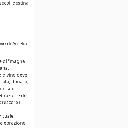
secoli destina
ovo di Amelia:
me di “magna
iana.
io divino deve
ebrata, donata,
 il suo
ebrazione del
crescere il
rituale:
celebrazione