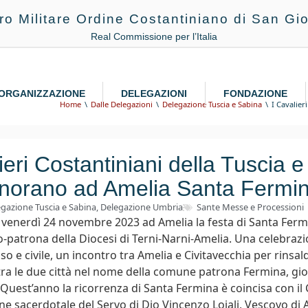
ro Militare Ordine Costantiniano di San Gio
Real Commissione per l’Italia
ORGANIZZAZIONE
DELEGAZIONI
FONDAZIONE
Home
Dalle Delegazioni
Delegazione Tuscia e Sabina
I Cavalier
ieri Costantiniani della Tuscia 
norano ad Amelia Santa Fermi
gazione Tuscia e Sabina
,
Delegazione Umbria
Sante Messe e Processioni
a venerdì 24 novembre 2023 ad Amelia la festa di Santa Ferm
 co-patrona della Diocesi di Terni-Narni-Amelia. Una celebraz
so e civile, un incontro tra Amelia e Civitavecchia per rinsald
ra le due città nel nome della comune patrona Fermina, gi
. Quest’anno la ricorrenza di Santa Fermina è coincisa con il
ne sacerdotale del Servo di Dio Vincenzo Lojali, Vescovo di A