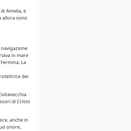
di Amelia, e
a allora sono
a navigazione
riava in mare
 Fermina. La
otettrice dei
Civitavecchia
sori di Cristo
ore, anche in
 suo onore,