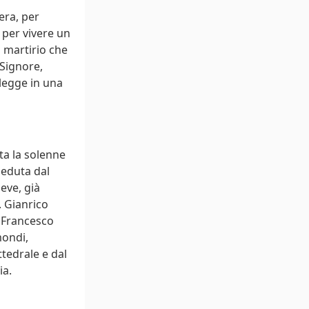
era, per
 per vivere un
l martirio che
 Signore,
 legge in una
ata la solenne
ieduta dal
eve, già
. Gianrico
. Francesco
mondi,
ttedrale e dal
ia.