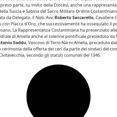
 preso parte, su invito della Diocesi, anche una rappresenta
ella Tuscia e Sabina del Sacro Militare Ordine Costantinian
ata da Delegato, il Nob. Avv.
Roberto Saccarello
, Cavaliere
s con Placca d'Oro, che successivamente ha ossequiato il po
sano. La Rappresentanza Costantiniana ha presenziato alle
edrale di Amelia anche al solenne pontificale presieduto da
ntonio Soddu
, Vescovo di Terni-Narni-Amelia, preceduto da
a cerimonia della offerta dei ceri da parte dei sindaci del c
Civitavecchia, secondo gli statuti comunali del 1346.