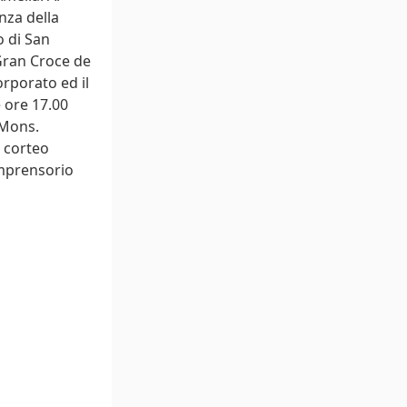
nza della
o di San
 Gran Croce de
rporato ed il
 ore 17.00
 Mons.
l corteo
omprensorio