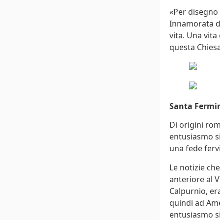
«Per disegno 
Innamorata di 
vita. Una vita
questa Chiesa»
Santa Fermi
Di origini ro
entusiasmo si
una fede ferv
Le notizie ch
anteriore al 
Calpurnio, era
quindi ad Ame
entusiasmo si