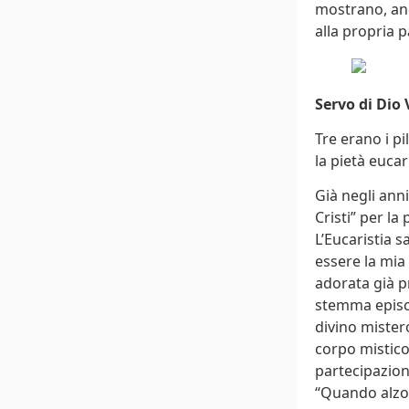
mostrano, anc
alla propria 
Servo di Dio 
Tre erano i pi
la pietà eucar
Già negli ann
Cristi” per l
L’Eucaristia s
essere la mia 
adorata già pr
stemma episc
divino mister
corpo mistico n
partecipazione
“Quando alzo 