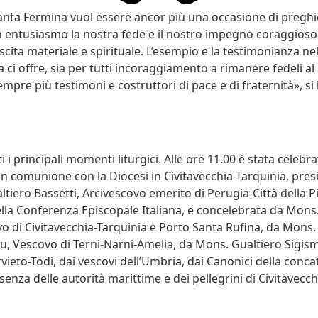
Santa Fermina vuol essere ancor più una occasione di preghi
 entusiasmo la nostra fede e il nostro impegno coraggioso
cita materiale e spirituale. L’esempio e la testimonianza ne
 ci offre, sia per tutti incoraggiamento a rimanere fedeli al
mpre più testimoni e costruttori di pace e di fraternità», si
 i principali momenti liturgici. Alle ore 11.00 è stata celebr
n comunione con la Diocesi in Civitavecchia-Tarquinia, pres
tiero Bassetti, Arcivescovo emerito di Perugia-Città della Pi
lla Conferenza Episcopale Italiana, e concelebrata da Mons
o di Civitavecchia-Tarquinia e Porto Santa Rufina, da Mons
, Vescovo di Terni-Narni-Amelia, da Mons. Gualtiero Sigis
ieto-Todi, dai vescovi dell’Umbria, dai Canonici della conca
esenza delle autorità marittime e dei pellegrini di Civitavecch