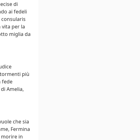
ecise di
ndo ai fedeli
 consularis
 vita per la
otto miglia da
udice
 tormenti più
a fede
 di Amelia,
vuole che sia
amme, Fermina
 morire in