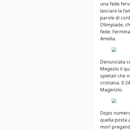
una fede ferv
lasciare la fa
parole di con
Olimpiade, che
fede. Fermina 
Amelia.
Denunciata co
Megezio il qu
spietati che 
cristiana. Il
Magenzio.
Dopo numerosi
quella posta 
morì pregando