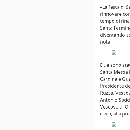
«La festa di 
rinnovare con
tempo di rinas
Santa Fermina
diventando se
nota.
Due sono stati
Santa Messa i
Cardinale Gual
Presidente de
Ruzza, Vescov
Antonio Soddu
Vescovo di Orv
clero, alla pr