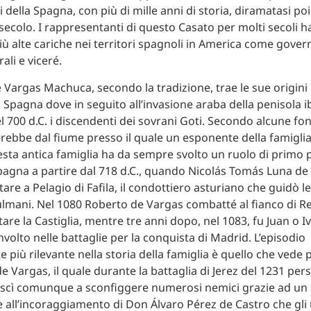
i della Spagna, con più di mille anni di storia, diramatasi po
I secolo. I rappresentanti di questo Casato per molti secoli 
iù alte cariche nei territori spagnoli in America come govern
ali e viceré.
 Vargas Machuca, secondo la tradizione, trae le sue origini 
 Spagna dove in seguito all’invasione araba della penisola ib
l 700 d.C. i discendenti dei sovrani Goti. Secondo alcune fon
rebbe dal fiume presso il quale un esponente della famigli
esta antica famiglia ha da sempre svolto un ruolo di primo 
Spagna a partire dal 718 d.C., quando Nicolás Tomás Luna de 
are a Pelagio di Fafila, il condottiero asturiano che guidò le
lmani. Nel 1080 Roberto de Vargas combatté al fianco di Re
tare la Castiglia, mentre tre anni dopo, nel 1083, fu Juan o 
volto nelle battaglie per la conquista di Madrid. L’episodio
 più rilevante nella storia della famiglia è quello che vede
 Vargas, il quale durante la battaglia di Jerez del 1231 pers
uscì comunque a sconfiggere numerosi nemici grazie ad un
e all’incoraggiamento di Don Álvaro Pérez de Castro che gli u