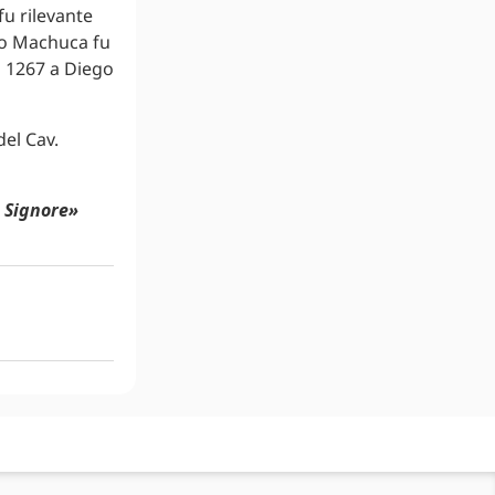
fu rilevante
vo Machuca fu
l 1267 a Diego
o Signore»