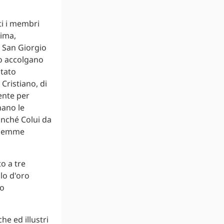
ti i membri
nima,
a San Giorgio
lo accolgano
stato
Cristiano, di
ente per
nano le
inché Colui da
salemme
e ed illustri