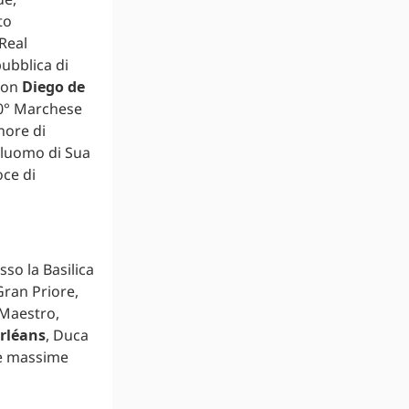
to
Real
ubblica di
 Don
Diego de
10° Marchese
nore di
iluomo di Sua
oce di
so la Basilica
Gran Priore,
 Maestro,
Orléans
, Duca
lle massime