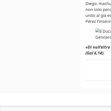
Diego, machuc
non solo perc
unito al già 
Pérez l’inseri
«Di null’altr
(Gal 6,14).