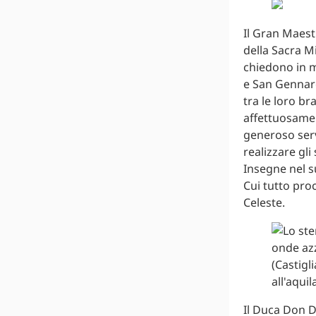
Il Gran Maestr
della Sacra Mi
chiedono in m
e San Gennaro
tra le loro br
affettuosamen
generoso serv
realizzare gli
Insegne nel s
Cui tutto pro
Celeste.
Il Duca Don D