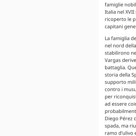
famiglie nobil
Italia nel XVI
ricoperto le p
capitani gener
La famiglia de
nel nord della
stabilirono ne
Vargas derive
battaglia. Qu
storia della 
supporto milit
contro i musu
per riconquis
ad essere coin
probabilmente
Diego Pérez de
spada, ma ri
ramo d’ulivo 