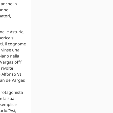
i anche in
hanno
atori,
nelle Asturie,
erica si
ti, il cognome
a vinse una
piano nella
Vargas offrì
 rivolte
 Alfonso VI
Ivan de Vargas
 protagonista
e la sua
 semplice
rlò:”Así,