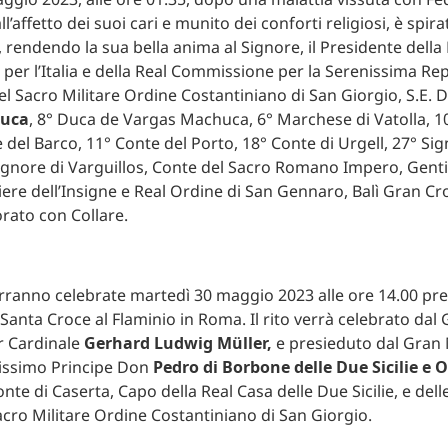
l’affetto dei suoi cari e munito dei conforti religiosi, è spira
rendendo la sua bella anima al Signore, il Presidente della 
er l’Italia e della Real Commissione per la Serenissima Rep
l Sacro Militare Ordine Costantiniano di San Giorgio, S.E.
huca
, 8° Duca de Vargas Machuca, 6° Marchese di Vatolla, 
 del Barco, 11° Conte del Porto, 18° Conte di Urgell, 27° Sig
ignore di Varguillos, Conte del Sacro Romano Impero, Gent
iere dell’Insigne e Real Ordine di San Gennaro, Balì Gran Cr
orato con Collare.
rranno celebrate martedì 30 maggio 2023 alle ore 14.00 pres
Santa Croce al Flaminio in Roma. Il rito verrà celebrato dal 
or Cardinale
Gerhard Ludwig Müller,
e presieduto dal Gran
enissimo Principe Don
Pedro di Borbone delle Due Sicilie e 
onte di Caserta, Capo della Real Casa delle Due Sicilie, e de
acro Militare Ordine Costantiniano di San Giorgio.