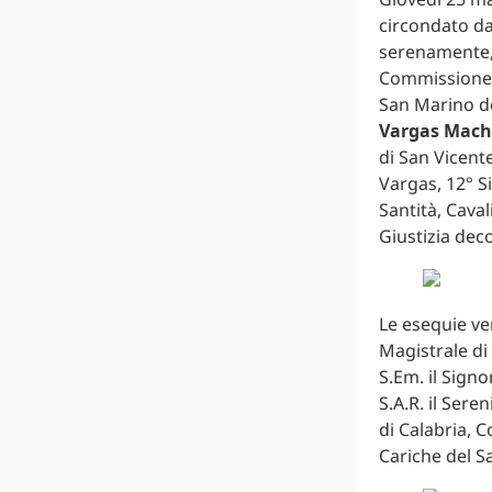
circondato dal
serenamente, 
Commissione p
San Marino de
Vargas Mac
di San Vicente
Vargas, 12° S
Santità, Caval
Giustizia dec
Le esequie ve
Magistrale di 
S.Em. il Sign
S.A.R. il Ser
di Calabria, C
Cariche del S