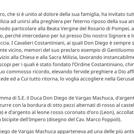
o, che si è unito al dolore della sua famiglia, ha invitato tut
lizia ad unirsi alla preghiera per l’eterno riposo della sua a
odo particolare alla Beata Vergine del Rosario di Pompei, 
, perché intercedano per lui presso Dio nostro Signore e 
accia. I Cavalieri Costantiniani, ai quali Don Diego è sempre 
te vicino, memori del suo preclaro esempio di Gentiluomo 
izio alla Chiesa e alla Sacra Milizia, lavorando instancabilm
 scopi per i quali è stato fondato l’Ordine Costantiniano, chi
uo commosso ricordo, elevando fervide preghiere a Dio aff
cede ed a Cui tutto ritorna, lo voglia accogliere nella Geru
iego de Vargas Machuca apparteneva ad una delle più antich