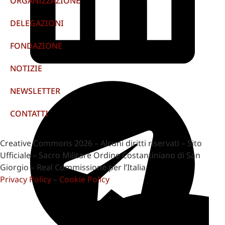
ORGANIZZAZIONE
DELEGAZIONI
FONDAZIONE
NOTIZIE
NEWSLETTER
CONTATTI
Creative Commons 2026 – Alcuni diritti riservati – Sito
Ufficiale – Sacro Militare Ordine Costantiniano di San
Giorgio – Real Commissione per l’Italia
Privacy Policy
–
Cookie Policy