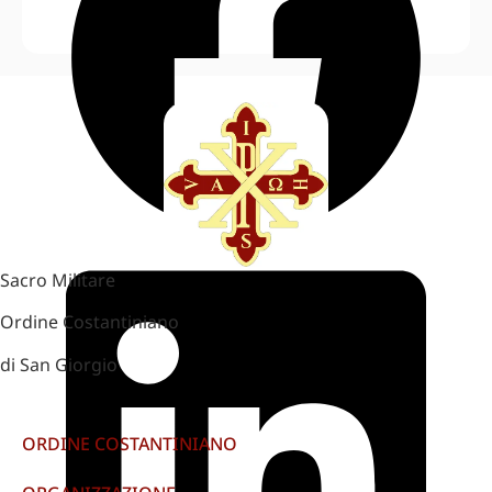
Sacro Militare
Ordine Costantiniano
di San Giorgio
ORDINE COSTANTINIANO