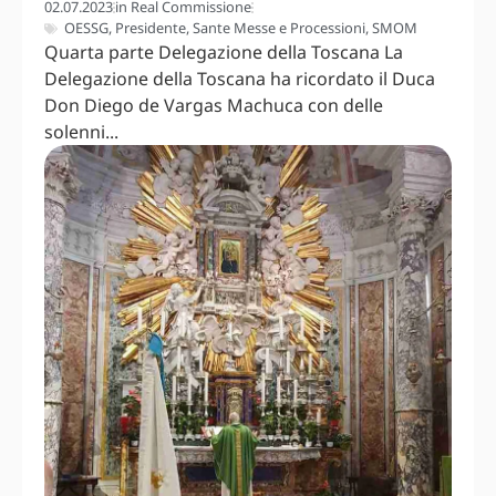
02.07.2023
in
Real Commissione
OESSG
,
Presidente
,
Sante Messe e Processioni
,
SMOM
Quarta parte Delegazione della Toscana La
Delegazione della Toscana ha ricordato il Duca
Don Diego de Vargas Machuca con delle
solenni...