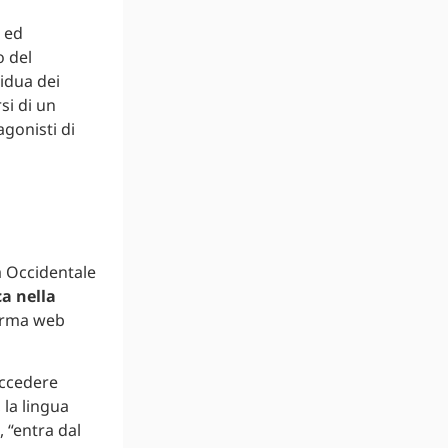
a ed
o del
sidua dei
si di un
agonisti di
a Occidentale
a nella
forma web
accedere
 la lingua
, “entra dal