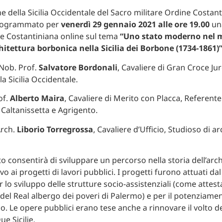
e della Sicilia Occidentale del Sacro militare Ordine Costant
programmato per
venerdì 29 gennaio 2021 alle ore 19.00
un
e Costantiniana online sul tema
“Uno stato moderno nel 
rchitettura borbonica nella Sicilia dei Borbone (1734-1861)
 Nob. Prof.
Salvatore Bordonali
, Cavaliere di Gran Croce Ju
a Sicilia Occidentale.
of.
Alberto Maira
, Cavaliere di Merito con Placca, Referente
 Caltanissetta e Agrigento.
Arch.
Liborio Torregrossa
, Cavaliere d’Ufficio, Studioso di a
to consentirà di sviluppare un percorso nella storia dell’arc
tivo ai progetti di lavori pubblici. I progetti furono attuati d
lo sviluppo delle strutture socio-assistenziali (come attesta
 del Real albergo dei poveri di Palermo) e per il potenziame
. Le opere pubblici erano tese anche a rinnovare il volto del
e Sicilie.