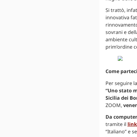
Si trattò, inf
innovativa fa
rinnovamento e
sovrani e dell
ambiente cult
prim’ordine 
Come parteci
Per seguire l
“Uno stato m
Sicilia dei B
ZOOM,
vener
Da compute
tramite il
link
“Italiano” e s