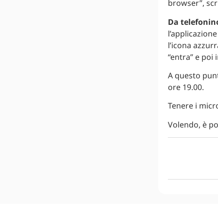
browser”, scr
Da telefonino
l’applicazion
l’icona azzurr
“entra” e poi i
A questo punt
ore 19.00.
Tenere i micr
Volendo, è po