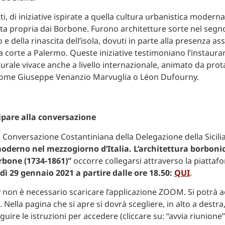
atti, di iniziative ispirate a quella cultura urbanistica modern
tta propria dai Borbone. Furono architetture sorte nel segn
 della rinascita dell’isola, dovuti in parte alla presenza as
a corte a Palermo. Queste iniziative testimoniano l’instaurar
urale vivace anche a livello internazionale, animato da prot
come Giuseppe Venanzio Marvuglia o Léon Dufourny.
pare alla conversazione
a Conversazione Costantiniana della Delegazione della Sicili
oderno nel mezzogiorno d’Italia. L’architettura borbonic
orbone (1734-1861)”
occorre collegarsi attraverso la piatta
dì 29 gennaio 2021 a partire dalle ore 18.50:
QUI
.
r
non è necessario scaricare l’applicazione ZOOM. Si potrà 
. Nella pagina che si apre si dovrà scegliere, in alto a destra,
eguire le istruzioni per accedere (cliccare su: “avvia riunione”