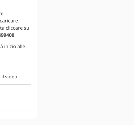
re
caricare
ta cliccare su
499400
.
 inizio alle
il video.