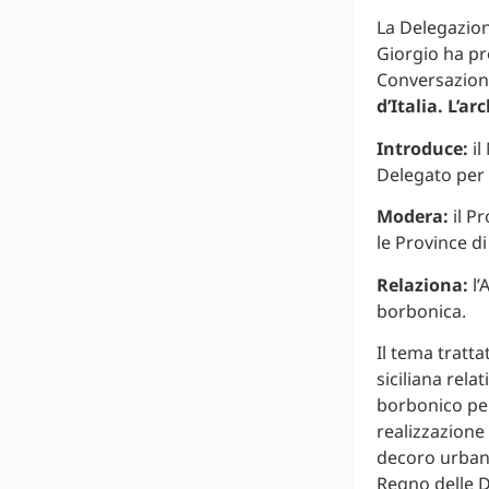
La Delegazion
Giorgio ha 
Conversazion
d’Italia. L’a
Introduce:
il
Delegato per l
Modera:
il Pr
le Province di
Relaziona:
l’
borbonica.
Il tema tratta
siciliana rela
borbonico per 
realizzazione
decoro urbano
Regno delle Du