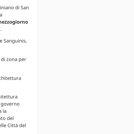
iniano di San
a
mezzogiorno
”
.
re Sanguinis,
 di zona per
rchitettura
hitettura
al governo
 la
nto del
le Città del