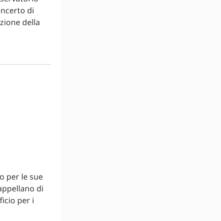
oncerto di
zione della
o per le sue
appellano di
icio per i