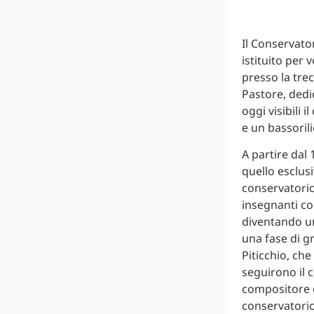
Il Conservator
istituito per 
presso la tre
Pastore, dedi
oggi visibili 
e un bassoril
A partire dal
quello esclusi
conservatorio
insegnanti co
diventando un
una fase di gr
Piticchio, che
seguirono il c
compositore e
conservatorio