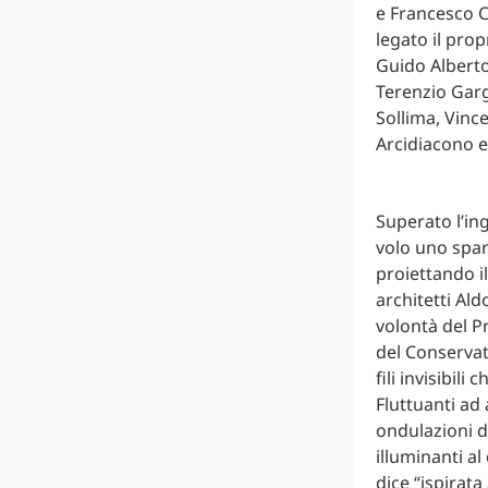
e Francesco C
legato il pro
Guido Alberto
Terenzio Garg
Sollima, Vinc
Arcidiacono e
Superato l’in
volo uno spar
proiettando il
architetti Ald
volontà del Pr
del Conservato
fili invisibil
Fluttuanti ad a
ondulazioni di
illuminanti a
dice “ispirata