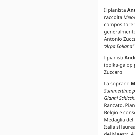
Il pianista
An
raccolta
Melod
compositore t
generalmente
Antonio Zucc
“Arpa Eoliana”
I pianisti
And
(polka-galop 
Zuccaro.
La soprano
M
Summertime pe
Gianni Schicch
Ranzato. Pian
Belgio e cons
Medaglia del 
Italia si lau
dei Maestri A.