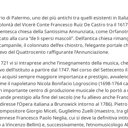
io di Palermo, uno dei più antichi tra quelli esistenti in Itali
volontà del Vicerè Conte Francesco Ruiz De Castro tra il 1617 
centesca chiesa della Santissima Annunziata, come Orfanot
cato alla cura “de li spersi mascoli”. Dell’antica chiesa rim
il campanile, il colonnato dell’ex chiostro, l’elegante portal
ievo del Quattrocento raffigurante l’Annunciazione.
 1721 vi si intraprese anche l’insegnamento della musica, ch
vo dell’istituto a partire dal 1747. Nel corso del Settecento il
 acquisì sempre maggiore importanza e prestigio, avvalend
me il napoletano Nicola Bonifacio Logroscino (1698-1764 ca.
 importante centro di produzione musicale che lo portò a
ande prestigio alla fine del secolo (ne fu allievo anche Fran
 diresse l’Opera italiana a Brunswick intorno al 1786). Pietro 
ompositore Giorgio Miceli, Guglielmo Zuelli (maestro, tra gli 
nnese Francesco Paolo Neglia, cui si deve la definitiva intit
 a Vincenzo Bellini) e, successivamente, l’etnomusicologo A