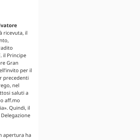
lvatore
 ricevuta, il
ento,
radito
 il Principe
ere Gran
l’invito per il
r precedenti
rego, nel
tosi saluti a
Tuo aff.mo
a». Quindi, il
la Delegazione
in apertura ha