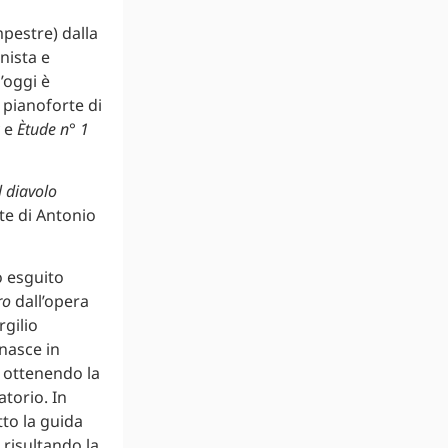
pestre) dalla
nista e
’oggi è
 pianoforte di
 e
Ètude n° 1
 diavolo
te di Antonio
 esguito
ro
dall’opera
gilio
nasce in
, ottenendo la
torio. In
to la guida
 risultando la