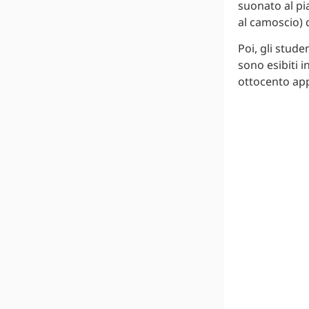
suonato al pia
al camoscio) 
Poi, gli studen
sono esibiti i
ottocento app