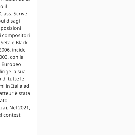
o il
lass. Scrive
sui disagi
mposizioni
i compositori
 Seta e Black
2006, incide
003, con la
so Europeo
irige la sua
 di tutte le
 in Italia ad
atteur è stata
nato
za). Nel 2021,
l contest