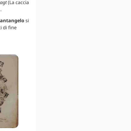
jagt
(La caccia
.
Santangelo
si
i di fine