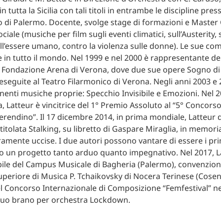
 tutta la Sicilia con tali titoli in entrambe le discipline press
 di Palermo. Docente, svolge stage di formazioni e Master C
ociale (musiche per film sugli eventi climatici, sull’Austerity, 
ell’essere umano, contro la violenza sulle donne). Le sue co
 in tutto il mondo. Nel 1999 e nel 2000 è rappresentante de
 la Fondazione Arena di Verona, dove due sue opere Sogno di
seguite al Teatro Filarmonico di Verona. Negli anni 2003 e 
enti musiche proprie: Specchio Invisibile e Emozioni. Nel 2
, Latteur è vincitrice del 1° Premio Assoluto al “5° Concor
rendino”. Il 17 dicembre 2014, in prima mondiale, Latteur d
ntitolata Stalking, su libretto di Gaspare Miraglia, in memoria
mente uccise. I due autori possono vantare di essere i primi
to un progetto tanto arduo quanto impegnativo. Nel 2017, L
bile del Campus Musicale di Bagheria (Palermo), convenzio
 Superiore di Musica P. Tchaikovsky di Nocera Terinese (Cosen
del Concorso Internazionale di Composizione “Femfestival” ne
 suo brano per orchestra Lockdown.