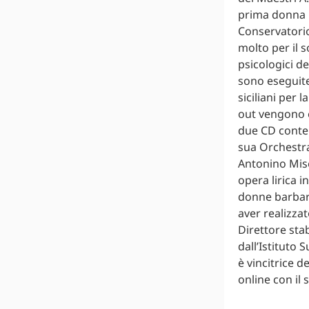
prima donna in
Conservatorio
molto per il s
psicologici d
sono eseguite
siciliani per
out vengono e
due CD conten
sua Orchestra
Antonino Mise
opera lirica i
donne barbara
aver realizza
Direttore sta
dall’Istituto
è vincitrice 
online con il