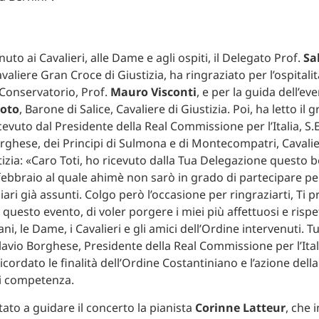
o ai Cavalieri, alle Dame e agli ospiti, il Delegato Prof.
Sa
avaliere Gran Croce di Giustizia, ha ringraziato per l’ospitalità
 Conservatorio, Prof.
Mauro Visconti
, e per la guida dell’ev
poto
, Barone di Salice, Cavaliere di Giustizia. Poi, ha letto il g
vuto dal Presidente della Real Commissione per l’Italia, S.E.
rghese, dei Principi di Sulmona e di Montecompatri, Cavali
izia: «Caro Toti, ho ricevuto dalla Tua Delegazione questo bel
ebbraio al quale ahimè non sarò in grado di partecipare pe
ari già assunti. Colgo però l’occasione per ringraziarti, Ti p
questo evento, di voler porgere i miei più affettuosi e rispet
lani, le Dame, i Cavalieri e gli amici dell’Ordine intervenuti. 
lavio Borghese, Presidente della Real Commissione per l’Itali
cordato le finalità dell’Ordine Costantiniano e l’azione del
 di competenza.
itato a guidare il concerto la pianista
Corinne Latteur
, che 