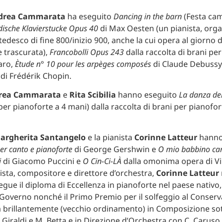
drea Cammarata
ha eseguito
Dancing in the barn
(Festa cam
ische Klavierstucke Opus 40
di Max Oesten (un pianista, orga
edesco di fine 800/inizio 900, anche la cui opera al giorno d
 trascurata),
Francobolli Opus 243
dalla raccolta di brani per
aro,
Ètude n° 10 pour les arpèges composés
di Claude Debussy
di Frédérik Chopin.
rea Cammarata
e
Rita Scibilia
hanno eseguito
La danza del
per pianoforte a 4 mani) dalla raccolta di brani per pianofor
argherita Santangelo
e la pianista
Corinne Latteur
hanno
r canto e pianoforte
di George Gershwin e
O mio babbino ca
i
di Giacomo Puccini e
O Cin-Ci-LÀ
dalla omonima opera di Vir
ista, compositore e direttore d’orchestra,
Corinne Latteur
egue il diploma di Eccellenza in pianoforte nel paese nativo
Governo nonché il Primo Premio per il solfeggio al Conserva
rea brillantemente (vecchio ordinamento) in Composizione sot
 Giraldi e M. Betta e in Direzione d’Orchestra con C. Caruso,