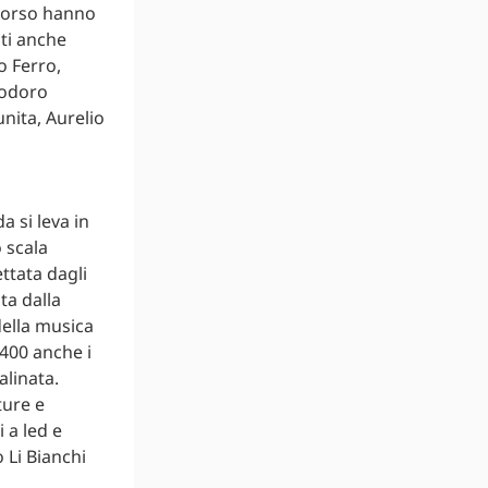
scorso hanno
ti anche
o Ferro,
iodoro
nita, Aurelio
 si leva in
 scala
ttata dagli
ata dalla
della musica
 400 anche i
alinata.
ture e
 a led e
 Li Bianchi