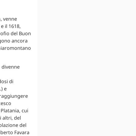
a, venne
e il 1618,
rofio del Buon
angono ancora
e chiaromontano
e divenne
osi di
) e
 raggiungere
cesco
Platania, cui
altri, del
olazione del
lberto Favara