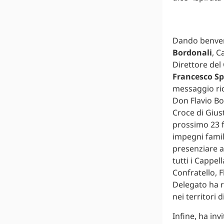
Dando benvenut
Bordonali
, C
Direttore del
Francesco S
messaggio rice
Don Flavio Bo
Croce di Giust
prossimo 23 f
impegni famili
presenziare a 
tutti i Cappel
Confratello, F
Delegato ha ri
nei territori
Infine, ha inv