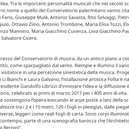
ilea. Tra le importanti personalità musicali che nel secolo 
prio nome a quello del Conservatorio palermitano vanno cita
 Fano, Giuseppe Mulè, Antonio Savasta, Rito Selvaggi, Pietr
iulo, Ottavio Ziino, Antonio Trombone, Maria Elisa Tozzi, El
enzo Mannino, Maria Giacchino Cusenza, Livia Giacchino Pau
 Salvatore Cicero.
gresso del Conservatorio di musica, da un antico piano a coda
tito, come sparpagliato dal vento. Riempie e illumina il vano
 visitatore in una percezione sinestetica della musica. Proge
o Li Bianchi e Laura Galvano, l’istallazione artistica Follia è n
esidente Gandolfo Librizzi d’innovare l’idea e la diffusione 
rio, celebrato ai primi di marzo 2017 per i 400 anni di vita.
i che sostengono l’opera evocando le arpe poste a lato della sc
ltezze tra i 2 e i 10 metri, 120 i fogli in plexiglas, dalle piega
verse, leggeri come reali fogli di carta. Sono corpi illuminati
l contempo, parte di una scenografia barocca che l’Architetto
 a Bernini”.