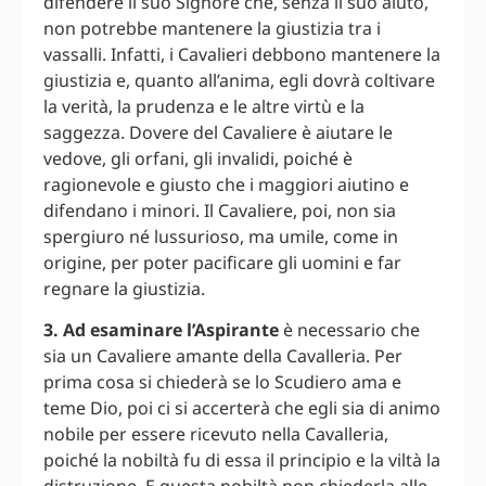
difendere il suo Signore che, senza il suo aiuto,
non potrebbe mantenere la giustizia tra i
vassalli. Infatti, i Cavalieri debbono mantenere la
giustizia e, quanto all’anima, egli dovrà coltivare
la verità, la prudenza e le altre virtù e la
saggezza. Dovere del Cavaliere è aiutare le
vedove, gli orfani, gli invalidi, poiché è
ragionevole e giusto che i maggiori aiutino e
difendano i minori. Il Cavaliere, poi, non sia
spergiuro né lussurioso, ma umile, come in
origine, per poter pacificare gli uomini e far
regnare la giustizia.
3. Ad esaminare l’Aspirante
è necessario che
sia un Cavaliere amante della Cavalleria. Per
prima cosa si chiederà se lo Scudiero ama e
teme Dio, poi ci si accerterà che egli sia di animo
nobile per essere ricevuto nella Cavalleria,
poiché la nobiltà fu di essa il principio e la viltà la