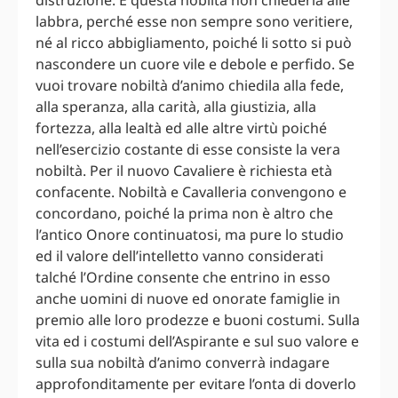
distruzione. E questa nobiltà non chiederla alle
labbra, perché esse non sempre sono veritiere,
né al ricco abbigliamento, poiché li sotto si può
nascondere un cuore vile e debole e perfido. Se
vuoi trovare nobiltà d’animo chiedila alla fede,
alla speranza, alla carità, alla giustizia, alla
fortezza, alla lealtà ed alle altre virtù poiché
nell’esercizio costante di esse consiste la vera
nobiltà. Per il nuovo Cavaliere è richiesta età
confacente. Nobiltà e Cavalleria convengono e
concordano, poiché la prima non è altro che
l’antico Onore continuatosi, ma pure lo studio
ed il valore dell’intelletto vanno considerati
talché l’Ordine consente che entrino in esso
anche uomini di nuove ed onorate famiglie in
premio alle loro prodezze e buoni costumi. Sulla
vita ed i costumi dell’Aspirante e sul suo valore e
sulla sua nobiltà d’animo converrà indagare
approfonditamente per evitare l’onta di doverlo