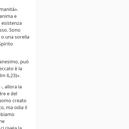
umanità».
 anima e
a esistenza
esso. Sono
o o una sorella
Spirito
ganesimo, può
eccato è la
Rm 6,23)».
, allora la
re e del
l’uomo creato
o, ma odia il
obbiamo
ome
i rivela la