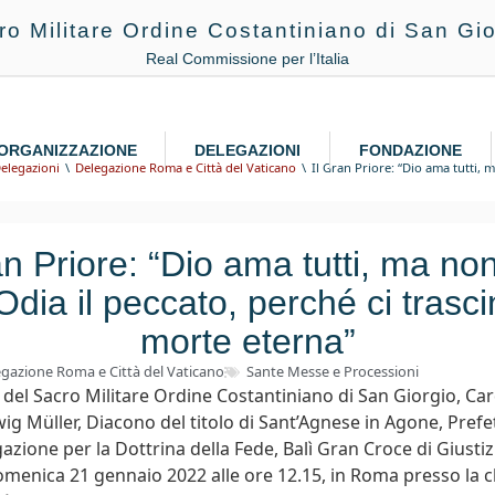
ro Militare Ordine Costantiniano di San Gio
Real Commissione per l’Italia
ORGANIZZAZIONE
DELEGAZIONI
FONDAZIONE
Delegazioni
Delegazione Roma e Città del Vaticano
Il Gran Priore: “Dio ama tutti, 
an Priore: “Dio ama tutti, ma n
 Odia il peccato, perché ci trasci
morte eterna”
gazione Roma e Città del Vaticano
Sante Messe e Processioni
e del Sacro Militare Ordine Costantiniano di San Giorgio, Ca
g Müller, Diacono del titolo di Sant’Agnese in Agone, Prefe
zione per la Dottrina della Fede, Balì Gran Croce di Giustiz
menica 21 gennaio 2022 alle ore 12.15, in Roma presso la c