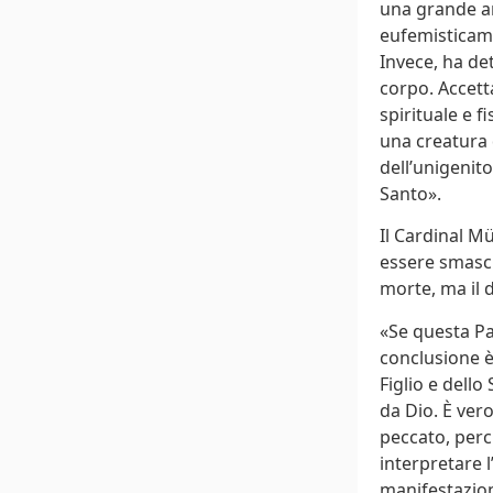
una grande a
eufemisticame
Invece, ha det
corpo. Accetta
spirituale e 
una creatura d
dell’unigenito
Santo».
Il Cardinal M
essere smasche
morte, ma il d
«Se questa Par
conclusione è
Figlio e dell
da Dio. È ver
peccato, perc
interpretare 
manifestazion