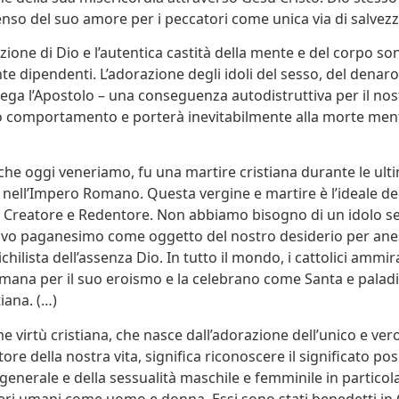
senso del suo amore per i peccatori come unica via di salvezz
zione di Dio e l’autentica castità della mente e del corpo so
e dipendenti. L’adorazione degli idoli del sesso, del denaro
ega l’Apostolo – una conseguenza autodistruttiva per il no
ro comportamento e porterà inevitabilmente alla morte men
che oggi veneriamo, fu una martire cristiana durante le ulti
nell’Impero Romano. Questa vergine e martire è l’ideale del
o Creatore e Redentore. Non abbiamo bisogno di un idolo se
vo paganesimo come oggetto del nostro desiderio per anest
hilista dell’assenza Dio. In tutto il mondo, i cattolici ammir
ana per il suo eroismo e la celebrano come Santa e paladi
iana. (…)
me virtù cristiana, che nasce dall’adorazione dell’unico e ve
ore della nostra vita, significa riconoscere il significato pos
 generale e della sessualità maschile e femminile in particol
seri umani come uomo e donna. Essi sono stati benedetti in 