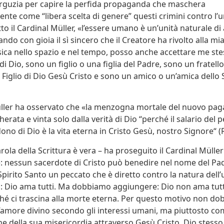
rguzia per capire la perfida propaganda che maschera
nte come “libera scelta di genere” questi crimini contro l’
to il Cardinal Müller, «l’essere umano è un’unità naturale di
ndo con gioia il sì sincero che il Creatore ha rivolto alla mi
fisica nello spazio e nel tempo, posso anche accettare me st
i Dio, sono un figlio o una figlia del Padre, sono un fratell
 Figlio di Dio Gesù Cristo e sono un amico o un’amica dello 
üller ha osservato che «la menzogna mortale del nuovo pa
rata e vinta solo dalla verità di Dio “perché il salario del p
ono di Dio è la vita eterna in Cristo Gesù, nostro Signore“ (
ola della Scrittura è vera – ha proseguito il Cardinal Müller -
: nessun sacerdote di Cristo può benedire nel nome del Pad
o Spirito Santo un peccato che è diretto contro la natura del
o: Dio ama tutti. Ma dobbiamo aggiungere: Dio non ama tutt
hé ci trascina alla morte eterna. Per questo motivo non d
l’amore divino secondo gli interessi umani, ma piuttosto c
e della sua misericordia attraverso Gesù Cristo. Dio stesso c