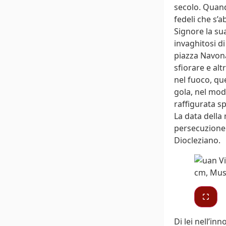
secolo. Quand
fedeli che s’
Signore la sua
invaghitosi di
piazza Navona
sfiorare e al
nel fuoco, que
gola, nel modo
raffigurata sp
La data della 
persecuzione 
Diocleziano.
Di lei nell’inn