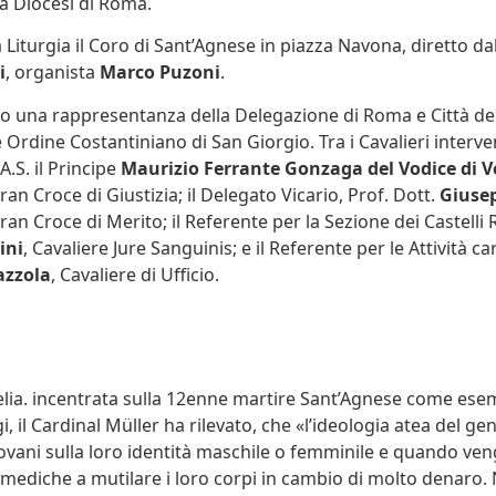
la Diocesi di Roma.
 Liturgia il Coro di Sant’Agnese in piazza Navona, diretto d
i
, organista
Marco Puzoni
.
o una rappresentanza della Delegazione di Roma e Città del
 Ordine Costantiniano di San Giorgio. Tra i Cavalieri interve
A.S. il Principe
Maurizio Ferrante Gonzaga del Vodice di 
ran Croce di Giustizia; il Delegato Vicario, Prof. Dott.
Giusep
ran Croce di Merito; il Referente per la Sezione dei Castelli
ini
, Cavaliere Jure Sanguinis; e il Referente per le Attività car
azzola
, Cavaliere di Ufficio.
lia. incentrata sulla 12enne martire Sant’Agnese come esem
i, il Cardinal Müller ha rilevato, che «l’ideologia atea del ge
ovani sulla loro identità maschile o femminile e quando ve
 mediche a mutilare i loro corpi in cambio di molto denaro. 