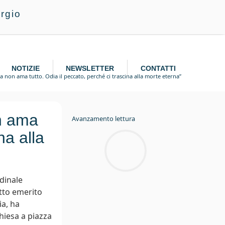
rgio
NOTIZIE
NEWSLETTER
CONTATTI
ma non ama tutto. Odia il peccato, perché ci trascina alla morte eterna”
on ama
Avanzamento lettura
na alla
rdinale
tto emerito
ia, ha
hiesa a piazza