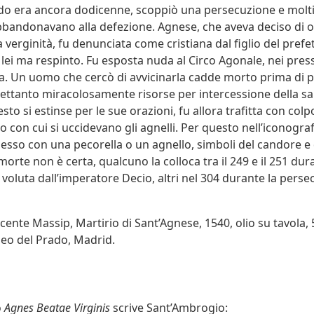
o era ancora dodicenne, scoppiò una persecuzione e molti
abbandonavano alla defezione. Agnese, che aveva deciso di of
 verginità, fu denunciata come cristiana dal figlio del prefe
 lei ma respinto. Fu esposta nuda al Circo Agonale, nei pressi
. Un uomo che cercò di avvicinarla cadde morto prima di p
trettanto miracolosamente risorse per intercessione della sa
sto si estinse per le sue orazioni, fu allora trafitta con colp
 con cui si uccidevano gli agnelli. Per questo nell’iconograf
esso con una pecorella o un agnello, simboli del candore e d
morte non è certa, qualcuno la colloca tra il 249 e il 251 dur
voluta dall’imperatore Decio, altri nel 304 durante la perse
o
Agnes Beatae Virginis
scrive Sant’Ambrogio: