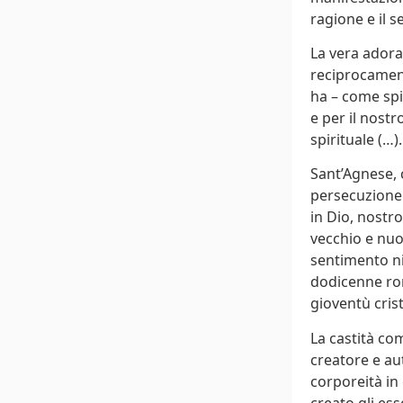
ragione e il 
La vera adora
reciprocament
ha – come spi
e per il nost
spirituale (…).
Sant’Agnese, 
persecuzione 
in Dio, nostr
vecchio e nuo
sentimento nic
dodicenne rom
gioventù crist
La castità co
creatore e aut
corporeità in
creato gli es