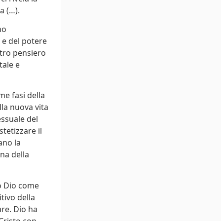
a (…).
no
 e del potere
stro pensiero
tale e
me fasi della
la nuova vita
ssuale del
etizzare il
ano la
na della
ro Dio come
itivo della
are. Dio ha
Cristo con