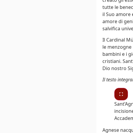
tutte le bene
il Suo amore 
amore di geni
salvifica univ
Il Cardinal Mü
le menzogne d
bambini e i g
cristiani. San
Dio nostro Si
Il testo integr
Sant’Agn
incision
Accademi
Agnese nacque 