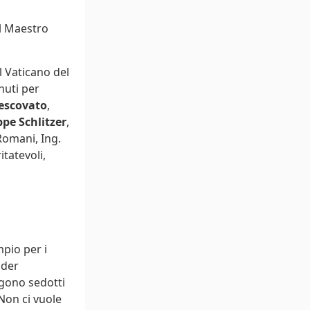
al Maestro
 Vaticano del
nuti per
Vescovato
,
pe Schlitzer
,
 Romani, Ing.
itatevoli,
pio per i
nder
ngono sedotti
Non ci vuole