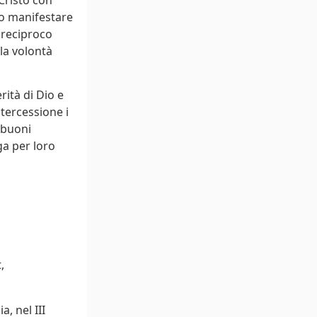
no manifestare
 reciproco
la volontà
rità di Dio e
tercessione i
 buoni
ga per loro
,
,
, nel III