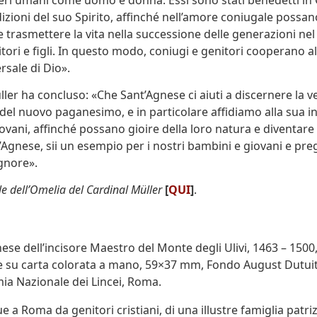
dizioni del suo Spirito, affinché nell’amore coniugale possa
e trasmettere la vita nella successione delle generazioni nel
tori e figli. In questo modo, coniugi e genitori cooperano al
ersale di Dio».
ller ha concluso: «Che Sant’Agnese ci aiuti a discernere la ve
el nuovo paganesimo, e in particolare affidiamo alla sua in
iovani, affinché possano gioire della loro natura e diventare
t’Agnese, sii un esempio per i nostri bambini e giovani e pre
gnore».
ale dell’Omelia del Cardinal Müller
[
QUI
]
.
ese dell’incisore Maestro del Monte degli Ulivi, 1463 – 1500
e su carta colorata a mano, 59×37 mm, Fondo August Dutuit
a Nazionale dei Lincei, Roma.
a Roma da genitori cristiani, di una illustre famiglia patrizia