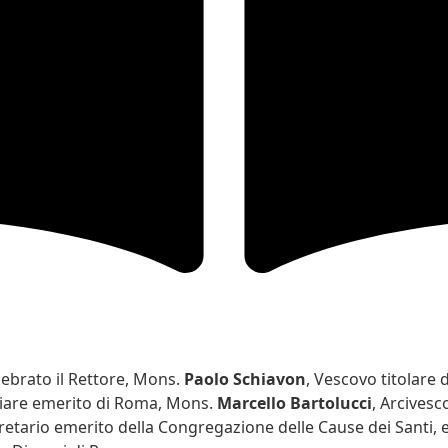
ebrato il Rettore, Mons.
Paolo Schiavon
, Vescovo titolare d
liare emerito di Roma, Mons.
Marcello Bartolucci
, Arcivesc
etario emerito della Congregazione delle Cause dei Santi, 