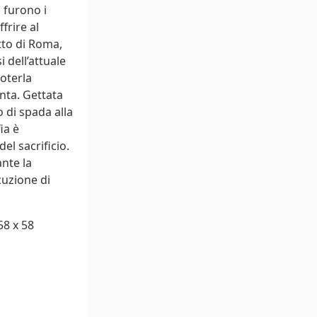
 furono i
frire al
tto di Roma,
 dell’attuale
oterla
nta. Gettata
o di spada alla
ia è
el sacrificio.
ante la
cuzione di