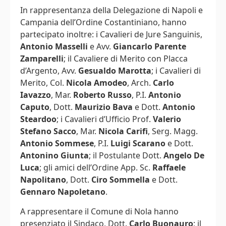
In rappresentanza della Delegazione di Napoli e
Campania dell’Ordine Costantiniano, hanno
partecipato inoltre: i Cavalieri de Jure Sanguinis,
Antonio Masselli
e Avv.
Giancarlo Parente
Zamparelli
; il Cavaliere di Merito con Placca
d’Argento, Avv.
Gesualdo Marotta
; i Cavalieri di
Merito, Col.
Nicola Amodeo
, Arch.
Carlo
Iavazzo
, Mar.
Roberto Russo
, P.I.
Antonio
Caputo
, Dott.
Maurizio Bava
e Dott.
Antonio
Steardoo
; i Cavalieri d’Ufficio Prof.
Valerio
Stefano Sacco
, Mar.
Nicola Carifi
, Serg. Magg.
Antonio Sommese
, P.I.
Luigi Scarano
e Dott.
Antonino Giunta
; il Postulante Dott.
Angelo De
Luca
; gli amici dell’Ordine App. Sc.
Raffaele
Napolitano
, Dott.
Ciro Sommella
e Dott.
Gennaro Napoletano
.
A rappresentare il Comune di Nola hanno
presenziato il Sindaco, Dott.
Carlo Buonauro
; il