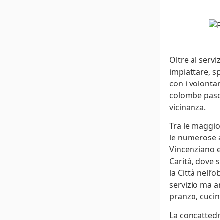
Oltre al servi
impiattare, sp
con i volontar
colombe pasqua
vicinanza.
Tra le maggio
le numerose a
Vincenziano e 
Carità, dove s
la Città nell’o
servizio ma an
pranzo, cucine
La concattedr