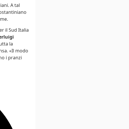
ani. A tal
Costantiniano
rme.
 il Sud Italia
erluigi
utta la
ensa. «Il modo
no i pranzi