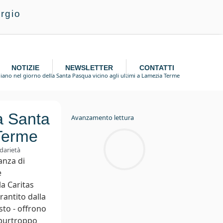
rgio
NOTIZIE
NEWSLETTER
CONTATTI
iano nel giorno della Santa Pasqua vicino agli ultimi a Lamezia Terme
a Santa
Avanzamento lettura
 Terme
idarietà
anza di
e
la Caritas
antito dalla
sto - offrono
 purtroppo