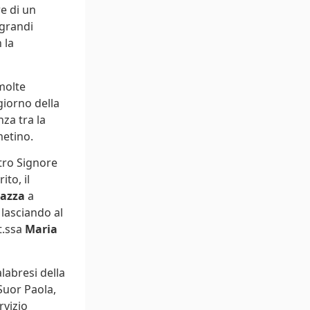
re di un
 grandi
 la
molte
giorno della
za tra la
metino.
stro Signore
ito, il
azza
a
 lasciando al
tt.ssa
Maria
labresi della
Suor Paola,
rvizio