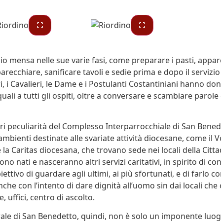
zio mensa nelle sue varie fasi, come preparare i pasti, appar
arecchiare, sanificare tavoli e sedie prima e dopo il servizio
i, i Cavalieri, le Dame e i Postulanti Costantiniani hanno don
li a tutti gli ospiti, oltre a conversare e scambiare parole
ri peculiarità del Complesso Interparrocchiale di San Bened
mbienti destinate alle svariate attività diocesane, come il V
la Caritas diocesana, che trovano sede nei locali della Citta
ono nati e nasceranno altri servizi caritativi, in spirito di c
biettivo di guardare agli ultimi, ai più sfortunati, e di farlo c
che con l’intento di dare dignità all’uomo sin dai locali che
, uffici, centro di ascolto.
ale di San Benedetto, quindi, non è solo un imponente luogo