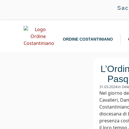
Sac
ORDINE COSTANTINIANO
L’Ordi
Pasqu
31.03.2024
in
Dele
Nel giorno d
Cavalieri, Da
Costantiniano 
diocesana di 
presenza cost
il loro tempo