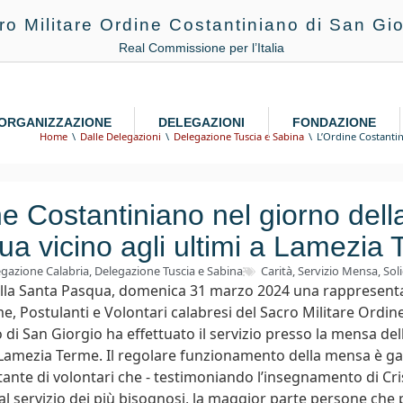
ro Militare Ordine Costantiniano di San Gio
Real Commissione per l’Italia
ORGANIZZAZIONE
DELEGAZIONI
FONDAZIONE
Home
Dalle Delegazioni
Delegazione Tuscia e Sabina
L’Ordine Costantin
ne Costantiniano nel giorno dell
a vicino agli ultimi a Lamezia
gazione Calabria
,
Delegazione Tuscia e Sabina
Carità
,
Servizio Mensa
,
Sol
ella Santa Pasqua, domenica 31 marzo 2024 una rappresent
me, Postulanti e Volontari calabresi del Sacro Militare Ordin
di San Giorgio ha effettuato il servizio presso la mensa del
Lamezia Terme. Il regolare funzionamento della mensa è gar
ante di volontari che - testimoniando l’insegnamento di Cri
 al servizio dei più bisognosi, la maggior parte persone che