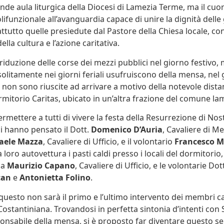
nde aula liturgica della Diocesi di Lamezia Terme, ma il cuo
ifunzionale all’avanguardia capace di unire la dignità delle
attutto quelle presiedute dal Pastore della Chiesa locale, con
la cultura e l’azione caritativa.
riduzione delle corse dei mezzi pubblici nel giorno festivo, 
olitamente nei giorni feriali usufruiscono della mensa, nel 
non sono riuscite ad arrivare a motivo della notevole distan
rmitorio Caritas, ubicato in un’altra frazione del comune la
rmettere a tutti di vivere la festa della Resurrezione di No
ci hanno pensato il Dott.
Domenico D’Auria
, Cavaliere di Mer
aele Mazza
, Cavaliere di Ufficio, e il volontario
Francesco M
 loro autovettura i pasti caldi presso i locali del dormitorio,
sa
Maurizio Capano
, Cavaliere di Ufficio, e le volontarie Do
can
e
Antonietta Folino
.
uesto non sarà il primo e l’ultimo intervento dei membri ca
Costantiniana. Trovandosi in perfetta sintonia d’intenti con 
ponsabile della mensa, si è proposto far diventare questo se