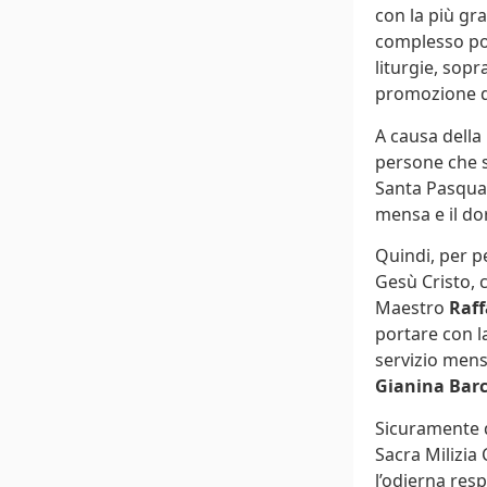
con la più gra
complesso pol
liturgie, sopr
promozione del
A causa della 
persone che s
Santa Pasqua 
mensa e il do
Quindi, per pe
Gesù Cristo, 
Maestro
Raff
portare con la
servizio men
Gianina Bar
Sicuramente q
Sacra Milizia 
l’odierna res