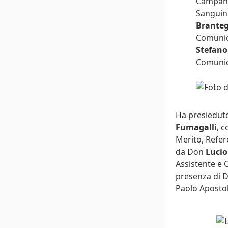
Campani
Sanguini
Brante
Comunica
Stefano
Comunic
Ha presieduto
Fumagalli
, 
Merito, Refer
da Don
Lucio
Assistente e 
presenza di 
Paolo Apostolo