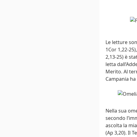
Le letture so
1Cor 1,22-25)
2,13-25) è st
letta dall’Add
Merito. Al te
Campania ha l
Nella sua ome
secondo l’imm
ascolta la mia
(Ap 3,20). Il