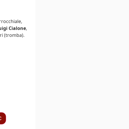
rrocchiale,
uigi Cialone
,
ri (tromba).