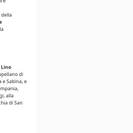
ure
 della
e
la
o
Lino
appellano di
a e Sabina, e
ampania,
i, alla
chia di San