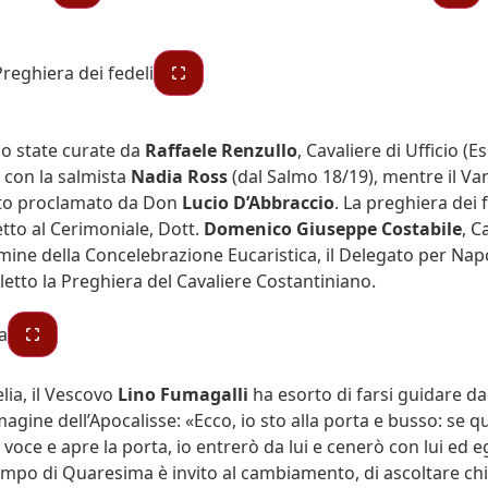
no state curate da
Raffaele Renzullo
, Cavaliere di Ufficio (E
, con la salmista
Nadia Ross
(dal Salmo 18/19), mentre il Va
ato proclamato da Don
Lucio D’Abbraccio
. La preghiera dei f
etto al Cerimoniale, Dott.
Domenico Giuseppe Costabile
, C
rmine della Concelebrazione Eucaristica, il Delegato per Napo
etto la Preghiera del Cavaliere Costantiniano.
lia, il Vescovo
Lino Fumagalli
ha esorto di farsi guidare dal
agine dell’Apocalisse: «Ecco, io sto alla porta e busso: se 
 voce e apre la porta, io entrerò da lui e cenerò con lui ed 
 Tempo di Quaresima è invito al cambiamento, di ascoltare ch