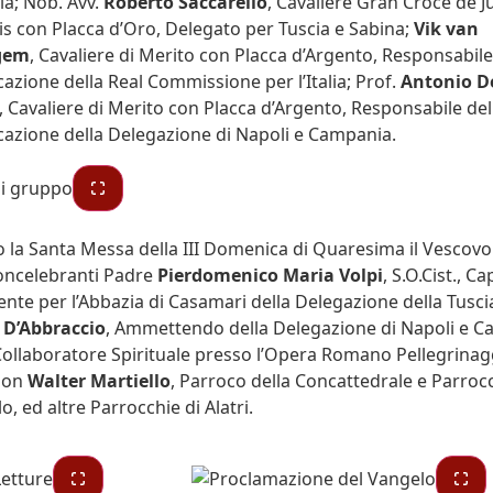
a; Nob. Avv.
Roberto Saccarello
, Cavaliere Gran Croce de J
s con Placca d’Oro, Delegato per Tuscia e Sabina;
Vik van
gem
, Cavaliere di Merito con Placca d’Argento, Responsabile
zione della Real Commissione per l’Italia; Prof.
Antonio D
, Cavaliere di Merito con Placca d’Argento, Responsabile del
azione della Delegazione di Napoli e Campania.
 la Santa Messa della III Domenica di Quaresima il Vescov
concelebranti Padre
Pierdomenico Maria Volpi
, S.O.Cist., C
ente per l’Abbazia di Casamari della Delegazione della Tusci
 D’Abbraccio
, Ammettendo della Delegazione di Napoli e C
Collaboratore Spirituale presso l’Opera Romano Pellegrinagg
Don
Walter Martiello
, Parroco della Concattedrale e Parroc
, ed altre Parrocchie di Alatri.