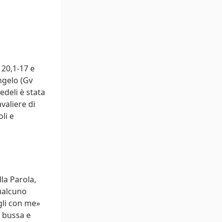
s 20,1-17 e
ngelo (Gv
edeli è stata
avaliere di
li e
la Parola,
qualcuno
egli con me»
i bussa e