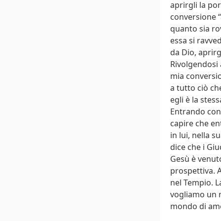
aprirgli la po
conversione “
quanto sia ro
essa si ravved
da Dio, aprirg
Rivolgendosi a
mia conversion
a tutto ciò ch
egli è la stess
Entrando con 
capire che ent
in lui, nella 
dice che i Gi
Gesù è venuto
prospettiva. A
nel Tempio. L
vogliamo un 
mondo di amor