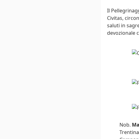
Il Pellegrinag
Civitas, circ
saluti in sagr
devozionale co
Nob.
Ma
Trentina