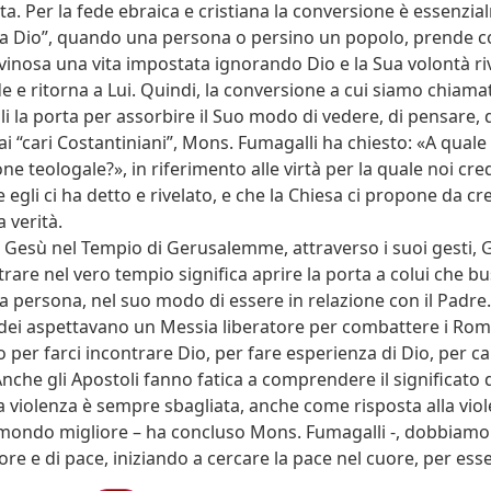
rta. Per la fede ebraica e cristiana la conversione è essenzi
a Dio”, quando una persona o persino un popolo, prende c
vinosa una vita impostata ignorando Dio e la Sua volontà riv
e e ritorna a Lui. Quindi, la conversione a cui siamo chiamat
li la porta per assorbire il Suo modo di vedere, di pensare, 
i “cari Costantiniani”, Mons. Fumagalli ha chiesto: «A quale
e teologale?», in riferimento alle virtà per la quale noi cre
e egli ci ha detto e rivelato, e che la Chiesa ci propone da c
a verità.
Gesù nel Tempio di Gerusalemme, attraverso i suoi gesti, G
rare nel vero tempio significa aprire la porta a colui che bu
sua persona, nel suo modo di essere in relazione con il Padre.
udei aspettavano un Messia liberatore per combattere i Ro
 per farci incontrare Dio, per fare esperienza di Dio, per c
nche gli Apostoli fanno fatica a comprendere il significato d
a violenza è sempre sbagliata, anche come risposta alla viol
mondo migliore – ha concluso Mons. Fumagalli -, dobbiamo
e e di pace, iniziando a cercare la pace nel cuore, per esse 