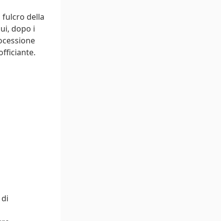
 fulcro della
ui, dopo i
processione
officiante.
 di