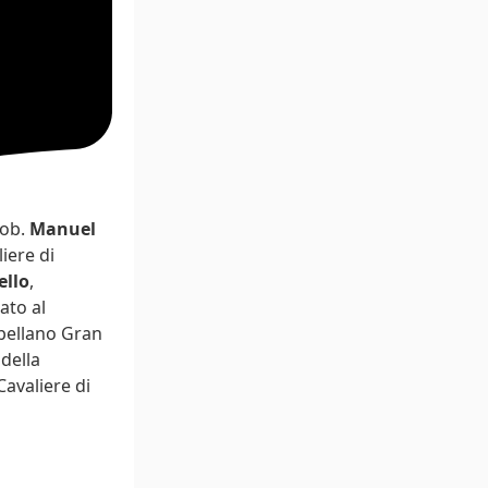
Nob.
Manuel
iere di
ello
,
ato al
pellano Gran
della
 Cavaliere di