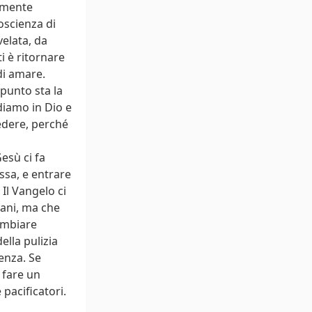
almente
oscienza di
elata, da
i è ritornare
di amare.
 punto sta la
diamo in Dio e
redere, perché
esù ci fa
ssa, e entrare
 Il Vangelo ci
mani, ma che
ambiare
ella pulizia
enza. Se
 fare un
pacificatori.