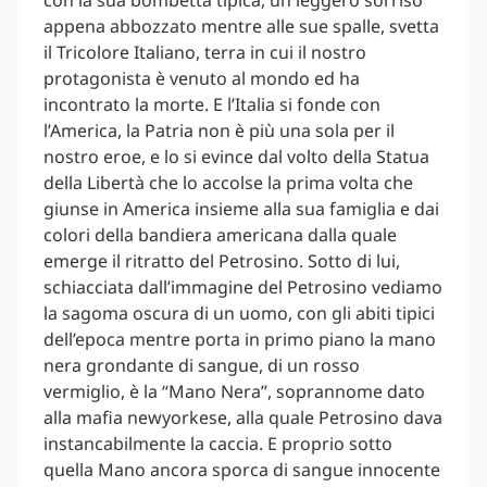
con la sua bombetta tipica, un leggero sorriso
appena abbozzato mentre alle sue spalle, svetta
il Tricolore Italiano, terra in cui il nostro
protagonista è venuto al mondo ed ha
incontrato la morte. E l’Italia si fonde con
l’America, la Patria non è più una sola per il
nostro eroe, e lo si evince dal volto della Statua
della Libertà che lo accolse la prima volta che
giunse in America insieme alla sua famiglia e dai
colori della bandiera americana dalla quale
emerge il ritratto del Petrosino. Sotto di lui,
schiacciata dall’immagine del Petrosino vediamo
la sagoma oscura di un uomo, con gli abiti tipici
dell’epoca mentre porta in primo piano la mano
nera grondante di sangue, di un rosso
vermiglio, è la “Mano Nera”, soprannome dato
alla mafia newyorkese, alla quale Petrosino dava
instancabilmente la caccia. E proprio sotto
quella Mano ancora sporca di sangue innocente