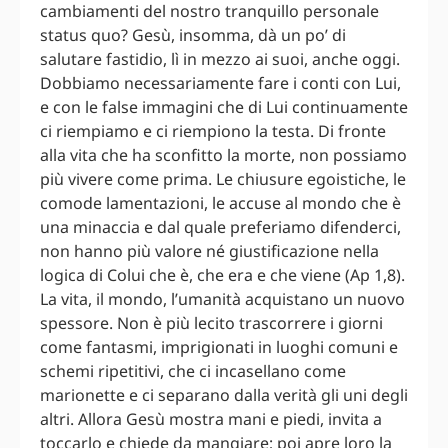
cambiamenti del nostro tranquillo personale
status quo? Gesù, insomma, dà un po’ di
salutare fastidio, lì in mezzo ai suoi, anche oggi.
Dobbiamo necessariamente fare i conti con Lui,
e con le false immagini che di Lui continuamente
ci riempiamo e ci riempiono la testa. Di fronte
alla vita che ha sconfitto la morte, non possiamo
più vivere come prima. Le chiusure egoistiche, le
comode lamentazioni, le accuse al mondo che è
una minaccia e dal quale preferiamo difenderci,
non hanno più valore né giustificazione nella
logica di Colui che è, che era e che viene (Ap 1,8).
La vita, il mondo, l’umanità acquistano un nuovo
spessore. Non è più lecito trascorrere i giorni
come fantasmi, imprigionati in luoghi comuni e
schemi ripetitivi, che ci incasellano come
marionette e ci separano dalla verità gli uni degli
altri. Allora Gesù mostra mani e piedi, invita a
toccarlo e chiede da mangiare; poi apre loro la