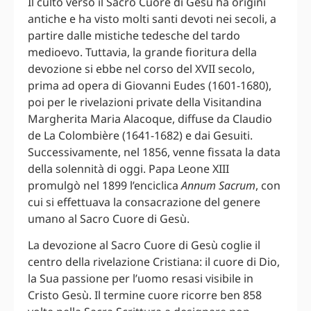
Il culto verso il Sacro Cuore di Gesù ha origini
antiche e ha visto molti santi devoti nei secoli, a
partire dalle mistiche tedesche del tardo
medioevo. Tuttavia, la grande fioritura della
devozione si ebbe nel corso del XVII secolo,
prima ad opera di Giovanni Eudes (1601-1680),
poi per le rivelazioni private della Visitandina
Margherita Maria Alacoque, diffuse da Claudio
de La Colombière (1641-1682) e dai Gesuiti.
Successivamente, nel 1856, venne fissata la data
della solennità di oggi. Papa Leone XIII
promulgò nel 1899 l’enciclica
Annum Sacrum
, con
cui si effettuava la consacrazione del genere
umano al Sacro Cuore di Gesù.
La devozione al Sacro Cuore di Gesù coglie il
centro della rivelazione Cristiana: il cuore di Dio,
la Sua passione per l’uomo resasi visibile in
Cristo Gesù. Il termine cuore ricorre ben 858