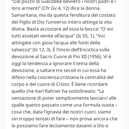
“Dal pozzo di Giacobbe bevvero i nostri padri e i
loro armenti” (Cfr Gv 4, 12) dice la donna
Samaritana, ma da questa fenditura del costato
del Figlio di Dio l’universo intero attinge la vita
divina. Basta accostare ad essa la bocca: “O voi
tutti assetati venite all’acqua” (Is 55, 1), “Voi
attingete con gioia l’acqua alle fonti della
salvezza” (Is 12, 3). È l’inizio dell’Enciclica sulla
devozione al Sacro Cuore di Pio XII (1956). Vi è
oggi la tendenza a ignorare il tema della
devozione, a saltare tre secoli in cui essa ha
difeso nella coscienza cristiana la centralità del
corpo e del cuore di Cristo. È bene ricordare
quello che Karl Rahner ha sottolineato: “La
sensazione di poter semplicemente lasciarci alle
spalle questo passato come una formula vuota –
cosa che, data l’ignavia dei nostri cuori, siamo
sin troppo tentati di fare – non prova ancora che
lo possiamo fare lecitamente davanti a Dio e