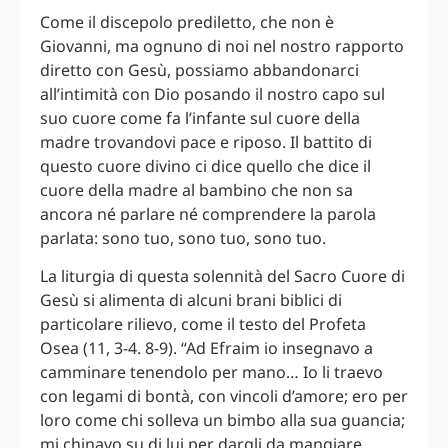
Come il discepolo prediletto, che non è
Giovanni, ma ognuno di noi nel nostro rapporto
diretto con Gesù, possiamo abbandonarci
all’intimità con Dio posando il nostro capo sul
suo cuore come fa l’infante sul cuore della
madre trovandovi pace e riposo. Il battito di
questo cuore divino ci dice quello che dice il
cuore della madre al bambino che non sa
ancora né parlare né comprendere la parola
parlata: sono tuo, sono tuo, sono tuo.
La liturgia di questa solennità del Sacro Cuore di
Gesù si alimenta di alcuni brani biblici di
particolare rilievo, come il testo del Profeta
Osea (11, 3-4. 8-9). “Ad Efraim io insegnavo a
camminare tenendolo per mano… Io li traevo
con legami di bontà, con vincoli d’amore; ero per
loro come chi solleva un bimbo alla sua guancia;
mi chinavo su di lui per dargli da mangiare…