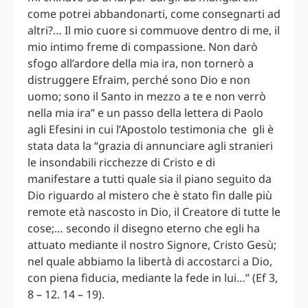
come potrei abbandonarti, come consegnarti ad
altri?… Il mio cuore si commuove dentro di me, il
mio intimo freme di compassione. Non darò
sfogo all’ardore della mia ira, non tornerò a
distruggere Efraim, perché sono Dio e non
uomo; sono il Santo in mezzo a te e non verrò
nella mia ira” e un passo della lettera di Paolo
agli Efesini in cui l’Apostolo testimonia che gli è
stata data la “grazia di annunciare agli stranieri
le insondabili ricchezze di Cristo e di
manifestare a tutti quale sia il piano seguito da
Dio riguardo al mistero che è stato fin dalle più
remote età nascosto in Dio, il Creatore di tutte le
cose;… secondo il disegno eterno che egli ha
attuato mediante il nostro Signore, Cristo Gesù;
nel quale abbiamo la libertà di accostarci a Dio,
con piena fiducia, mediante la fede in lui…” (Ef 3,
8 – 12. 14 – 19).