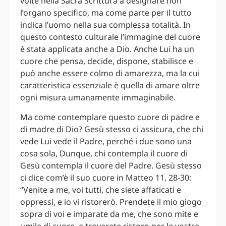
volte nella Sacra Scrittura a designare non
l’organo specifico, ma come parte per il tutto
indica l’uomo nella sua complessa totalità. In
questo contesto culturale l’immagine del cuore
è stata applicata anche a Dio. Anche Lui ha un
cuore che pensa, decide, dispone, stabilisce e
può anche essere colmo di amarezza, ma la cui
caratteristica essenziale è quella di amare oltre
ogni misura umanamente immaginabile.
Ma come contemplare questo cuore di padre e
di madre di Dio? Gesù stesso ci assicura, che chi
vede Lui vede il Padre, perché i due sono una
cosa sola, Dunque, chi contempla il cuore di
Gesù contempla il cuore del Padre. Gesù stesso
ci dice com’è il suo cuore in Matteo 11, 28-30:
“Venite a me, voi tutti, che siete affaticati e
oppressi, e io vi ristorerò. Prendete il mio giogo
sopra di voi e imparate da me, che sono mite e
umile di cuore, e troverete ristoro per le vostre