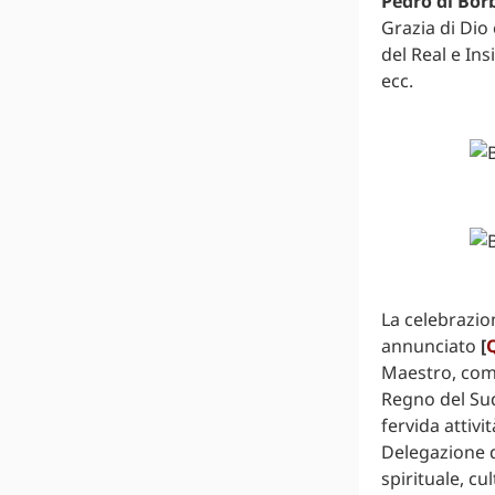
Pedro di Borb
Grazia di Dio 
del Real e In
ecc.
La celebrazio
annunciato
[
Maestro, come
Regno del Sud
fervida attivi
Delegazione d
spirituale, cu