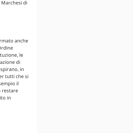
i Marchesi di
fermato anche
Ordine
tuzione, le
cazione di
 ispirano, in
r tutti che si
sempio il
 restare
ito in