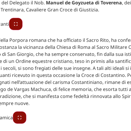
a del Delegato il Nob.
Manuel de Goyzueta di Toverena
, de
Trentinara, Cavaliere Gran Croce di Giustizia.
ella Porpora romana che ha officiato il Sacro Rito, ha con
costanza la vicinanza della Chiesa di Roma al Sacro Militare 
 di San Giorgio, che ha sempre conservato, fin dalla sua isti
e di un Ordine equestre cristiano, teso in primis alla santifi
 secoli, si sono fregiati delle sue insegne. A tali alti ideali si
uanti ricevuto in questa occasione la Croce di Costantino. Pe
ati nell’attuazione del carisma Costantiniano, rimane di e
o de Vargas Machuca, di felice memoria, che esorta tutti a
tradizione, che si manifesta come fedeltà rinnovata allo Spir
sempre nuove.