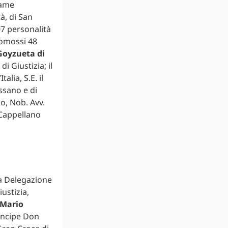
Dame
à, di San
07 personalità
promossi 48
Goyzueta di
i Giustizia; il
lia, S.E. il
issano e di
o, Nob. Avv.
 Cappellano
la Delegazione
ustizia,
Mario
Principe Don