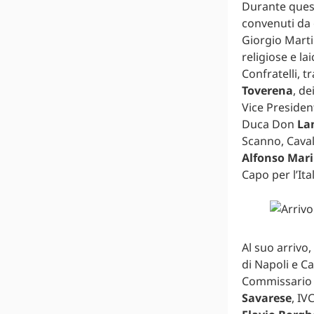
Durante quest
convenuti da 
Giorgio Marti
religiose e la
Confratelli, t
Toverena
, de
Vice President
Duca Don
La
Scanno, Cavali
Alfonso Mari
Capo per l’Ita
Al suo arrivo
di Napoli e C
Commissario G
Savarese
, IV