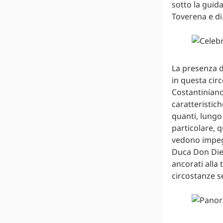
sotto la guid
Toverena e di 
La presenza d
in questa cir
Costantiniano
caratteristich
quanti, lungo i
particolare, q
vedono impegn
Duca Don Dieg
ancorati alla 
circostanze 