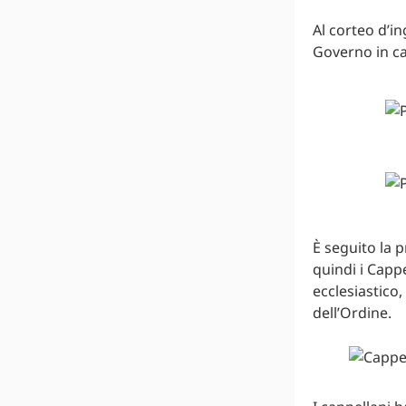
Al corteo d’i
Governo in car
È seguito la p
quindi i Cappe
ecclesiastico,
dell’Ordine.