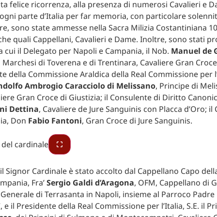
a felice ricorrenza, alla presenza di numerosi Cavalieri e 
ogni parte d’Italia per far memoria, con particolare solennit
re, sono state ammesse nella Sacra Milizia Costantiniana 1
iche quali Cappellani, Cavalieri e Dame. Inoltre, sono stati 
ra cui il Delegato per Napoli e Campania, il Nob.
Manuel de 
i Marchesi di Toverena e di Trentinara, Cavaliere Gran Croce d
e della Commissione Araldica della Real Commissione per l’Ita
ndolfo Ambrogio Caracciolo di Melissano
, Principe di Mel
ere Gran Croce di Giustizia; il Consulente di Diritto Canonic
ni Dettina
, Cavaliere de Jure Sanguinis con Placca d’Oro; il
lia, Don
Fabio Fantoni
, Gran Croce di Jure Sanguinis.
, il Signor Cardinale è stato accolto dal Cappellano Capo del
ampania, Fra’
Sergio Galdi d’Aragona
, OFM, Cappellano di Gi
enerale di Terrasanta in Napoli, insieme al Parroco Padre
C, e il Presidente della Real Commissione per l’Italia, S.E. il 