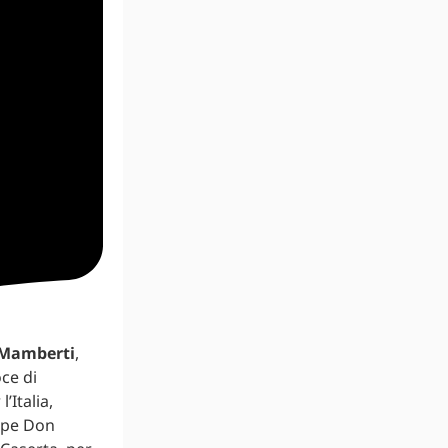
Mamberti
,
ce di
’Italia,
cipe Don