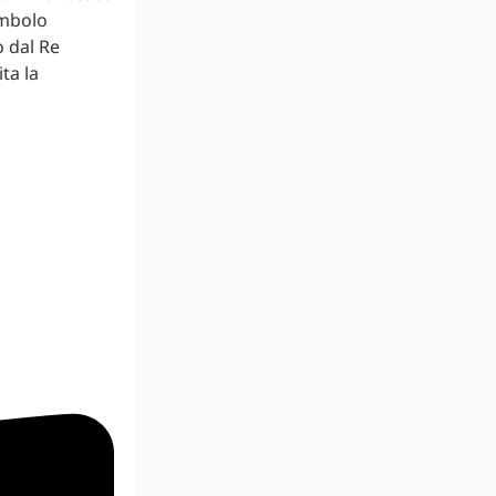
imbolo
o dal Re
ta la