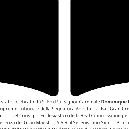
è stato celebrato da S. Em.R. il Signor Cardinale
Dominique 
Supremo Tribunale della Segnatura Apostolica, Balì Gran Cro
bro del Consiglio Ecclesiastico della Real Commissione per l
resenza del Gran Maestro, S.A.R. il Serenissimo Signor Prin