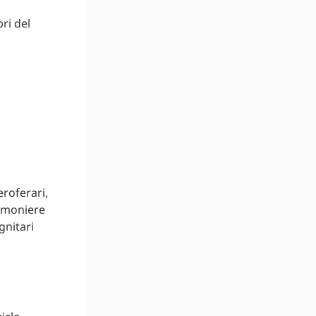
ri del
eroferari,
erimoniere
gnitari