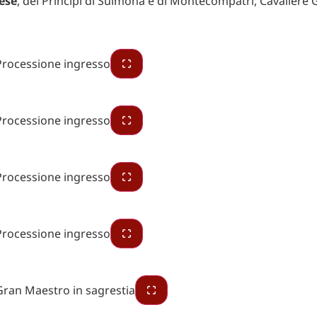
ese
, dei Principi di Sulmona e di Montecompatri, Cavaliere 