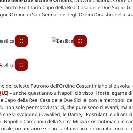
one delle Due Sicilie e Orléans
, Duca di Calabria, Conte di
e Diritto Ereditario Capo della Real Casa delle Due Sicilie, 
signe Ordine di San Gennaro e degli Ordini Dinastici della su
ne del celeste Patrono dell’Ordine Costantiniano si è svolta
QUI
]
– anche quest’anno a Napoli; ciò visto il forte legame di 
 Capo della Real Casa delle Due Sicilie, con la metropoli del
, non solo per motivi storici, che pure sono rilevanti, ma a
tà che vi svolgono i Cavalieri, le Dame, i Postulanti e gli amici
i Napoli e Campania della Sacra Milizia Costantiniana in c
lturale, umanitario e socio-caritativo in conformità con i princ