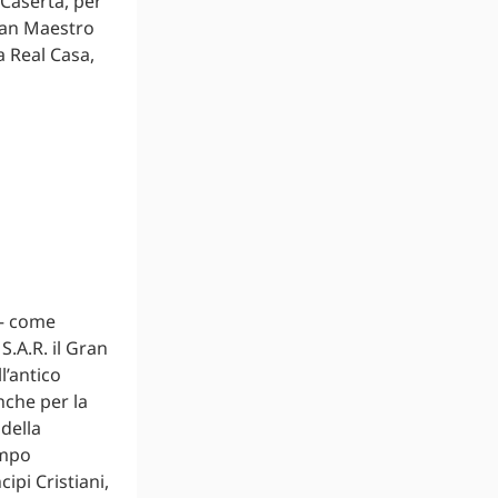
 Caserta, per
Gran Maestro
a Real Casa,
 – come
S.A.R. il Gran
l’antico
nche per la
 della
ampo
ipi Cristiani,