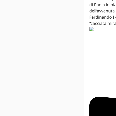
di Paola in pi
dell’avvenuta 
Ferdinando I d
“cacciata mir