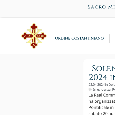
Sacro Mi
ORDINE COSTANTINIANO
Sole
2024 
22.04.2024
in
Dele
In evidenza
,
Po
La Real Commi
ha organizzato
Pontificale in
sabato 20 apri