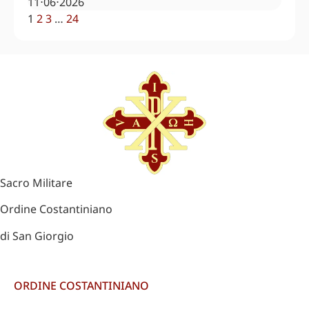
11⋅06⋅2026
1
2
3
…
24
Sacro Militare
Ordine Costantiniano
di San Giorgio
ORDINE COSTANTINIANO