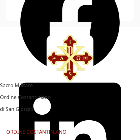
Sacro Militare
Ordine Costantiniano
di San Giorgio
ORDINE COSTANTINIANO