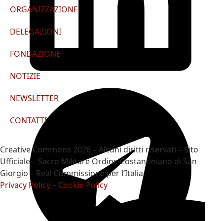
ORGANIZZAZIONE
DELEGAZIONI
FONDAZIONE
NOTIZIE
NEWSLETTER
CONTATTI
Creative Commons 2026 – Alcuni diritti riservati – Sito
Ufficiale – Sacro Militare Ordine Costantiniano di San
Giorgio – Real Commissione per l’Italia
Privacy Policy
–
Cookie Policy