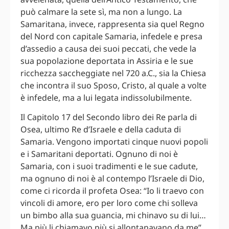
può calmare la sete sì, ma non a lungo. La
Samaritana, invece, rappresenta sia quel Regno
del Nord con capitale Samaria, infedele e presa
d’assedio a causa dei suoi peccati, che vede la
sua popolazione deportata in Assiria e le sue
ricchezza saccheggiate nel 720 a.C., sia la Chiesa
che incontra il suo Sposo, Cristo, al quale a volte
è infedele, ma a lui legata indissolubilmente.
Il Capitolo 17 del Secondo libro dei Re parla di
Osea, ultimo Re d’Israele e della caduta di
Samaria. Vengono importati cinque nuovi popoli
e i Samaritani deportati. Ognuno di noi è
Samaria, con i suoi tradimenti e le sue cadute,
ma ognuno di noi è al contempo l’Israele di Dio,
come ci ricorda il profeta Osea: “Io li traevo con
vincoli di amore, ero per loro come chi solleva
un bimbo alla sua guancia, mi chinavo su di lui…
Ma più li chiamavo più si allontanavano da me”.