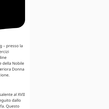
g – presso la
rcizi
dine
 della Nobile
periora Donna
zione.
salente al XVII
eguito dallo
 fa. Questo