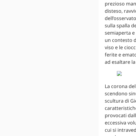
prezioso manu
disteso, ravv
dell’osservat
sulla spalla 
semiaperta e d
un contesto di
viso e le cioc
ferite e emat
ad esaltare l
La corona del 
scendono sinu
scultura di G
caratteristich
provocati dalle
eccessiva vol
cui si intrave