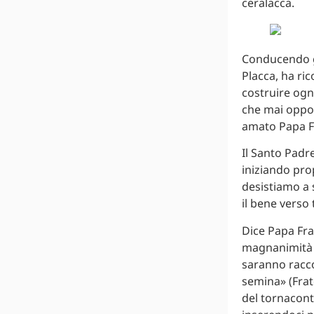
ceralacca.
Conducendo gl
Placca, ha ri
costruire ogn
che mai oppor
amato Papa Fr
Il Santo Padre
iniziando prop
desistiamo a
il bene verso 
Dice Papa Fra
magnanimità di
saranno raccol
semina» (Frate
del tornacont