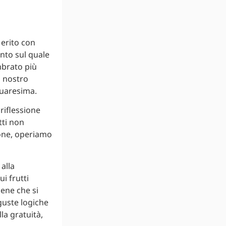
Merito con
nto sul quale
mbrato più
l nostro
Quaresima.
riflessione
tti non
one, operiamo
alla
i frutti
bene che si
nguste logiche
la gratuità,