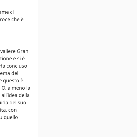
ame ci
Croce che è
avaliere Gran
zione e si è
 Ha concluso
 tema del
e questo è
 O, almeno la
ll’idea della
uida del suo
ita, con
u quello