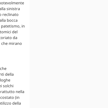
o notevolmente
lla sinistra
o reclinato
alla bocca
 patetismo, in
tomici del
toriato da
i che mirano
 che
ti della
aloghe
i solchi
prattutto nella
costato (in
tilizzo della