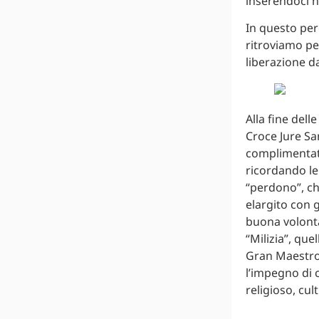
inserendoci n
In questo per
ritroviamo pe
liberazione d
Alla fine dell
Croce Jure San
complimentato
ricordando le 
“perdono”, ch
elargito con 
buona volontà
“Milizia”, que
Gran Maestro.
l’impegno di 
religioso, cu