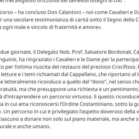
el meraviglioso orizzonte dei benevoli disegni di Dio”.
corso – ha concluso Don Calantoni – noi come Cavalieri e D
r una secolare testimonianza di carità sotto il Segno della 
a ogni male e vincolo di fraternità e amore».
e due giornate, il Delegato Nob. Prof. Salvatore Bordonali, C
guinis, ha ringraziato i Cavalieri e le Dame per la partecipa
 per l’ottima riuscita del restauro del prezioso Crocifisso.
letture e i temi richiamati dal Cappellano, che riportano al
e letteralmente riconduce a quello del “dono”, nel senso ch
gratuità, ma che presuppone una richiesta e un pentimento.
 d’intraprendere un percorso virtuoso. E questo riconduce a
lla in cui ama riconoscersi l’Ordine Costantiniano, sotto la g
 Un percorso in cui è privilegiato l’aspetto doveroso della v
ciascuno a donare non solo sul piano materiale, ma anche s
lturale e anche umano.