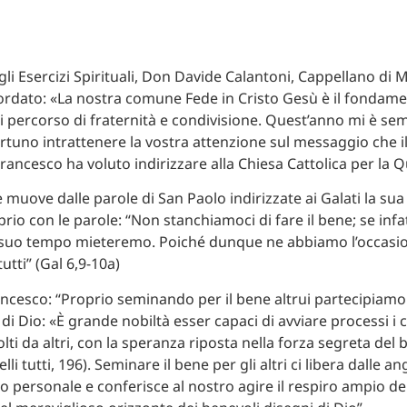
i Esercizi Spirituali, Don Davide Calantoni, Cappellano di 
cordato: «La nostra comune Fede in Cristo Gesù è il fondame
i percorso di fraternità e condivisione. Quest’anno mi è se
tuno intrattenere la vostra attenzione sul messaggio che i
ancesco ha voluto indirizzare alla Chiesa Cattolica per la 
 muove dalle parole di San Paolo indirizzate ai Galati la sua 
rio con le parole: “Non stanchiamoci di fare il bene; se infa
 suo tempo mieteremo. Poiché dunque ne abbiamo l’occasi
tutti” (Gal 6,9-10a)
ncesco: “Proprio seminando per il bene altrui partecipiamo 
 Dio: «È grande nobiltà esser capaci di avviare processi i cu
ti da altri, con la speranza riposta nella forza segreta del 
lli tutti, 196). Seminare il bene per gli altri ci libera dalle a
o personale e conferisce al nostro agire il respiro ampio del