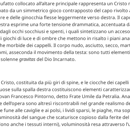
fatto collocato all’altare principale rappresenta un Crist
ivato da un simmetrico gioco contrapposto del capo rivolto a
ore e delle ginocchia flesse leggermente verso destra. Il cap
destra esprime una forte tensione drammatica, accentuata d
agli occhi socchiusi e spenti, i quali sintetizzano un acceso
 giochi di luce e di ombre che mettono in risalto i piani ana
che morbide dei cappelli. Il corpo nudo, asciutto, secco, mar
omi, asseconda il movimento della testa: sono tutti element
a solenne
gravitas
del Dio Incarnato.
Cristo, costituita da più giri di spine, e le ciocche dei capelli
ose sulla spalla destra costituiscono elementi caratterizzan
iovan Francesco Pintorno, detto Frate Umile da Petralia. An
e dell’opera sono altresì riscontrabili nel grande realismo de
 fune alle caviglie e ai polsi, i lividi sparsi, le piaghe, ma so
uminosità del sangue che scaturisce copioso dalla ferite del 
dono anche i tessuti interni), voluminosità resa attraverso l’u