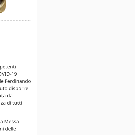
petenti
COVID-19
bile Ferdinando
vuto disporre
ata da
za di tutti
ta Messa
i delle