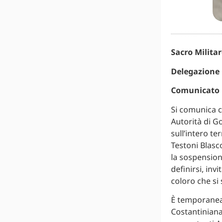
Sacro Milita
Delegazione p
Comunicato
Si comunica c
Autorità di G
sull’intero te
Testoni Blasc
la sospension
definirsi, inv
coloro che si
È temporanea
Costantiniana