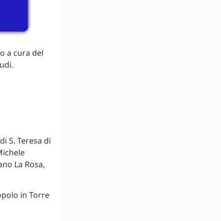
o a cura del
udi.
i S. Teresa di
Michele
ano La Rosa,
opolo in Torre