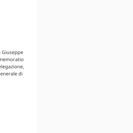
an Giuseppe
ommemoratio
elegazione,
enerale di