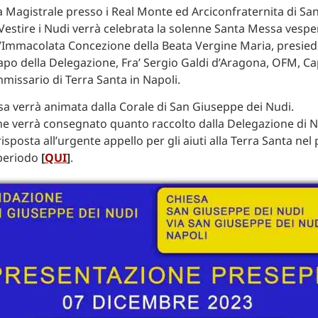
a Magistrale presso i Real Monte ed Arciconfraternita di S
 Vestire i Nudi verrà celebrata la solenne Santa Messa vesper
l’Immacolata Concezione della Beata Vergine Maria, presied
po della Delegazione, Fra’ Sergio Galdi d’Aragona, OFM, Ca
mmissario di Terra Santa in Napoli.
a verrà animata dalla Corale di San Giuseppe dei Nudi.
ne verrà consegnato quanto raccolto dalla Delegazione di N
sposta all’urgente appello per gli aiuti alla Terra Santa nel
periodo
[
QUI
]
.