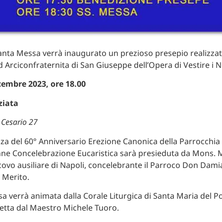
anta Messa verrà inaugurato un prezioso presepio realizzat
 Arciconfraternita di San Giuseppe dell’Opera di Vestire i N
cembre 2023, ore 18.00
ziata
 Cesario 27
nza del 60° Anniversario Erezione Canonica della Parrocchia d
nne Concelebrazione Eucaristica sarà presieduta da Mons. 
ovo ausiliare di Napoli, concelebrante il Parroco Don Dami
 Merito.
a verrà animata dalla Corale Liturgica di Santa Maria del P
retta dal Maestro Michele Tuoro.