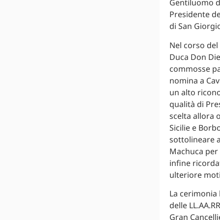
Gentiluomo di
Presidente de
di San Giorgi
Nel corso del
Duca Don Die
commosse paro
nomina a Cava
un alto ricono
qualità di Pre
scelta allora
Sicilie e Borb
sottolineare 
Machuca per l
infine ricorda
ulteriore moti
La cerimonia h
delle LL.AA.RR
Gran Cancellie