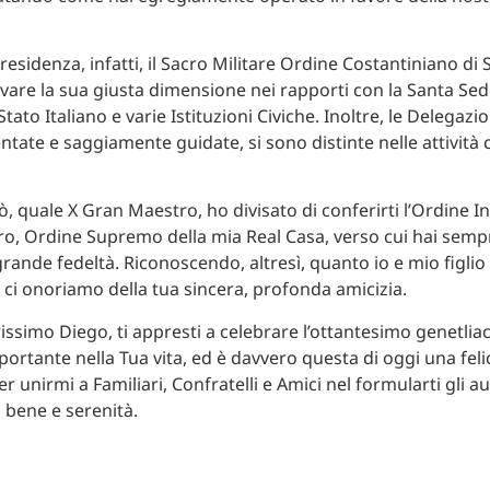
residenza, infatti, il Sacro Militare Ordine Costantiniano di
vare la sua giusta dimensione nei rapporti con la Santa Sede
tato Italiano e varie Istituzioni Civiche. Inoltre, le Delegazion
tate e saggiamente guidate, si sono distinte nelle attività c
ò, quale X Gran Maestro, ho divisato di conferirti l’Ordine I
o, Ordine Supremo della mia Real Casa, verso cui hai semp
rande fedeltà. Riconoscendo, altresì, quanto io e mio figlio
 ci onoriamo della tua sincera, profonda amicizia.
rissimo Diego, ti appresti a celebrare l’ottantesimo genetlia
ortante nella Tua vita, ed è davvero questa di oggi una feli
r unirmi a Familiari, Confratelli e Amici nel formularti gli a
i bene e serenità.