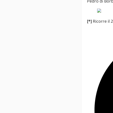
Pedro di Bor
[*]
Ricorre il 