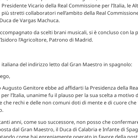
e Presidente Vicario della Real Commissione per l’Italia, le Al
i più stretti collaboratori nell’ambito della Real Commissione p
el Duca de Vargas Machuca.
 accompagnato da scelti brani musicali, si è concluso con la 
Isidoro l’Agricoltore, Patrono di Madrid.
 italiana del indirizzo letto dal Gran Maestro in spagnolo:
iego,
io Augusto Genitore ebbe ad affidarti la Presidenza della Rea
r l’Italia, unanime fu il plauso per la sua scelta a motivo de
che rechi e delle non comuni doti di mente e di cuore che 
o.
 tanti anni, come suo successore, non posso che confermar
iposta dal Gran Maestro, il Duca di Calabria e Infante di Sp
atando come hai egregiamente operato in favore della nost