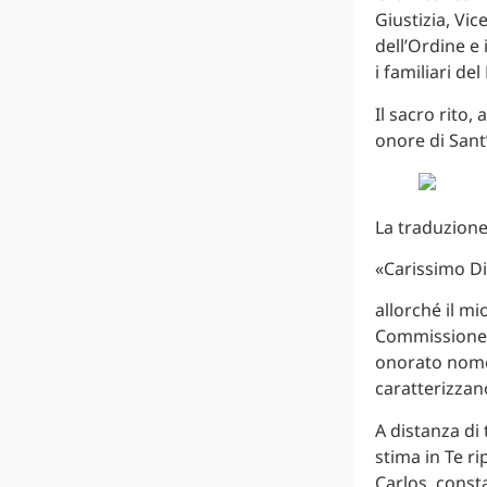
Giustizia, Vic
dell’Ordine e 
i familiari d
Il sacro rito,
onore di Sant’
La traduzione
«Carissimo D
allorché il m
Commissione pe
onorato nome 
caratterizzan
A distanza di
stima in Te r
Carlos, const