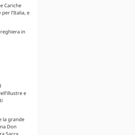
te Cariche
er l’Italia, e
preghiera in
l
ll’illustre e
ti
e la grande
agna Don
ra Sacra