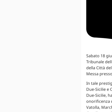
Sabato 18 giu
Tribunale del
della Città d
Messa presso 
In tale prest
Due-Sicilie e 
Due-Sicilie, h
onorificenza 
Vatolla, Marc