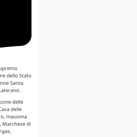
 Supremo
ne dello Stato
lenne Santa
Laterano.
rbone delle
Casa delle
aro, massima
a, Marchese di
rgas,