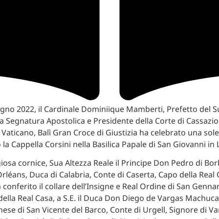
gno 2022, il Cardinale Dominiique Mamberti, Prefetto del
la Segnatura Apostolica e Presidente della Corte di Cassazio
el Vaticano, Balì Gran Croce di Giustizia ha celebrato una so
la Cappella Corsini nella Basilica Papale di San Giovanni in 
igiosa cornice, Sua Altezza Reale il Principe Don Pedro di Bo
Orléans, Duca di Calabria, Conte di Caserta, Capo della Real 
a conferito il collare dell’Insigne e Real Ordine di San Genn
della Real Casa, a S.E. il Duca Don Diego de Vargas Machuc
hese di San Vicente del Barco, Conte di Urgell, Signore di Va