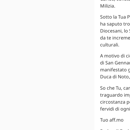
Milizia.
Sotto la Tua P
ha saputo tro
Diocesani, lo S
da te incremen
culturali.
A motivo di ci
di San Gennar
manifestato g
Duca di Noto,
So che Tu, ca
traguardo imp
circostanza pe
fervidi di ogn
Tuo aff.mo