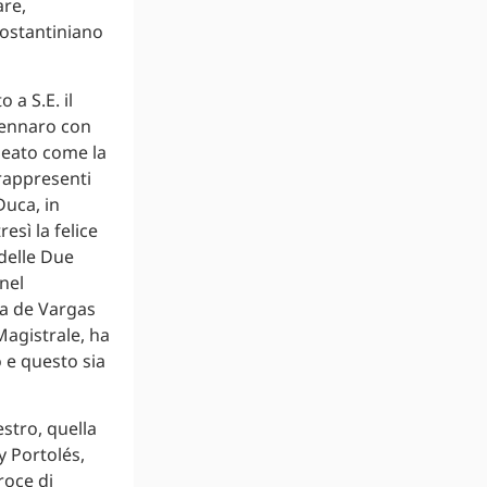
are,
Costantiniano
a S.E. il
Gennaro con
neato come la
 rappresenti
Duca, in
esì la felice
 delle Due
nel
ca de Vargas
agistrale, ha
o e questo sia
estro, quella
y Portolés,
roce di