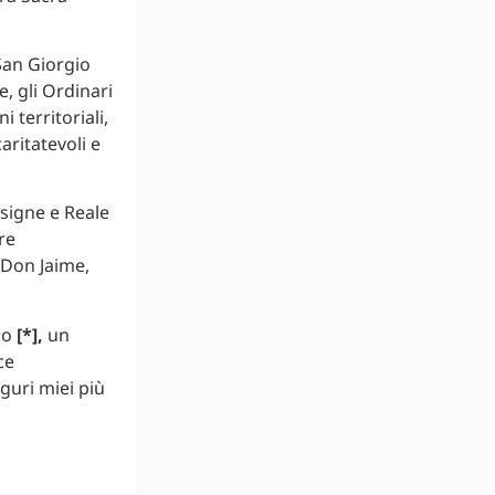
 San Giorgio
, gli Ordinari
i territoriali,
aritatevoli e
nsigne e Reale
re
 Don Jaime,
co
[*],
un
ce
uguri miei più