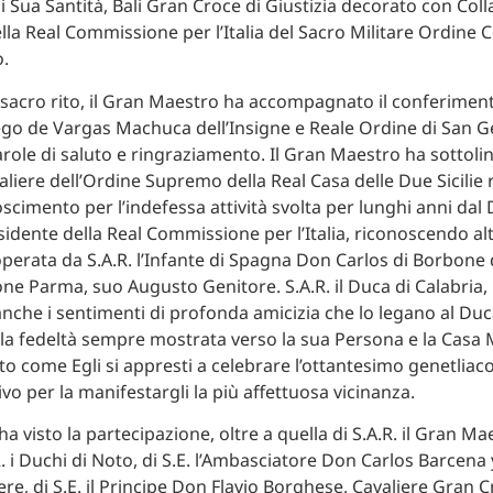
 Sua Santità, Bali Gran Croce di Giustizia decorato con Coll
lla Real Commissione per l’Italia del Sacro Militare Ordine 
o.
 sacro rito, il Gran Maestro ha accompagnato il conferimento 
go de Vargas Machuca dell’Insigne e Reale Ordine di San 
le di saluto e ringraziamento. Il Gran Maestro ha sottoli
liere dell’Ordine Supremo della Real Casa delle Due Sicilie
scimento per l’indefessa attività svolta per lunghi anni dal 
sidente della Real Commissione per l’Italia, riconoscendo altr
 operata da S.A.R. l’Infante di Spagna Don Carlos di Borbone
one Parma, suo Augusto Genitore. S.A.R. il Duca di Calabria, 
anche i sentimenti di profonda amicizia che lo legano al Du
a fedeltà sempre mostrata verso la sua Persona e la Casa M
to come Egli si appresti a celebrare l’ottantesimo genetliac
vo per la manifestargli la più affettuosa vicinanza.
a visto la partecipazione, oltre a quella di S.A.R. il Gran Ma
. i Duchi di Noto, di S.E. l’Ambasciatore Don Carlos Barcena 
re, di S.E. il Principe Don Flavio Borghese, Cavaliere Gran C