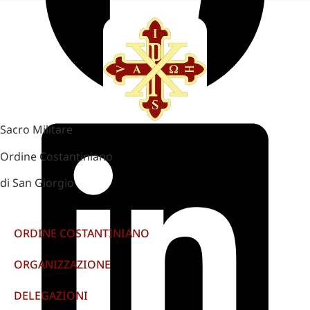
Sacro Militare
Ordine Costantiniano
di San Giorgio
ORDINE COSTANTINIANO
ORGANIZZAZIONE
DELEGAZIONI