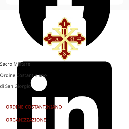
Sacro Militare
Ordine Costantiniano
di San Giorgio
ORDINE COSTANTINIANO
ORGANIZZAZIONE