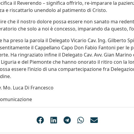
ecifica il Reverendo – significa offrirlo, re-imparare la pazien
za e riscattarlo unendolo al patimento di Cristo.
pire che il nostro dolore possa essere non sanato ma reden
atorio che solo a noi è concesso, imparando da questo, l’
 ha preso la parola il Delegato Vicario Cav. Ing. Gilberto Sp
sentitamente il Cappellano Capo Don Fabio Fantoni per le 
ferte. Ha ringraziato infine il Delegato Cav. Avv. Gian Marino 
a Liguria e del Piemonte che hanno onorato il ritiro con la l
ssa essere l’inizio di una compartecipazione fra Delegazion
rdine.
v. Mo. Luca Di Francesco
 comunicazione