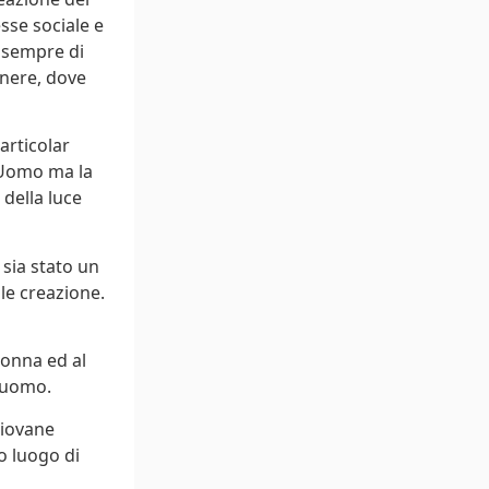
esse sociale e
i sempre di
enere, dove
articolar
l’Uomo ma la
 della luce
 sia stato un
le creazione.
donna ed al
l’uomo.
giovane
o luogo di