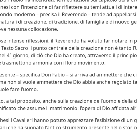
nesi con l’intenzione di far riflettere su temi attuali di inter
 mondo moderno – precisa il Reverendo – tende ad appellars
 naturali di creazione, di tradizione, di famiglia e di nuovo g
ova nessuna collocazione.
e intense riflessioni, il Reverendo ha voluto far notare in p
Testo Sacro il punto centrale della creazione non è tanto 
el 4° giorno, di ciò che Dio ha creato, attraverso il principio
he trasmettono armonia con il loro movimento.
esente – specifica Don Fabio – si arriva ad ammettere che ci
ma non si vuole ammettere che Dio abbia anche regolato ta
uole fare l’uomo.
to, a tal proposito, anche sulla creazione dell’uomo e della 
ificato che assume il matrimonio: l’opera di Dio affidata al
hesi i Cavalieri hanno potuto apprezzare l’esibizione di un 
ani che ha suonato l’antico strumento presente nello storic