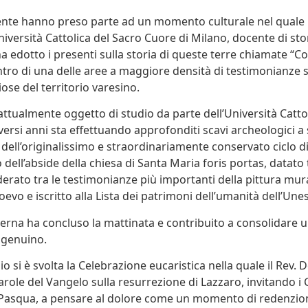
te hanno preso parte ad un momento culturale nel quale i
niversità Cattolica del Sacro Cuore di Milano, docente di sto
a edotto i presenti sulla storia di queste terre chiamate “C
entro di una delle aree a maggiore densità di testimonianze s
giose del territorio varesino.
attualmente oggetto di studio da parte dell’Università Cattol
versi anni sta effettuando approfonditi scavi archeologici a
dell’originalissimo e straordinariamente conservato ciclo di
 dell’abside della chiesa di Santa Maria foris portas, datato tra
derato tra le testimonianze più importanti della pittura mu
oevo e iscritto alla Lista dei patrimoni dell’umanità dell’Une
erna ha concluso la mattinata e contribuito a consolidare 
genuino.
 si è svolta la Celebrazione eucaristica nella quale il Rev. 
role del Vangelo sulla resurrezione di Lazzaro, invitando i C
. Pasqua, a pensare al dolore come un momento di redenzio