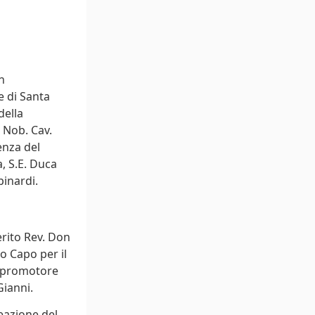
n
e di Santa
della
 Nob. Cav.
enza del
a, S.E. Duca
pinardi.
erito Rev. Don
o Capo per il
 e promotore
Gianni.
eazione del