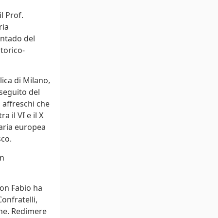
l Prof.
ria
ontado del
torico-
ica di Milano,
 seguito del
 affreschi che
 il VI e il X
raria europea
sco.
un
Don Fabio ha
onfratelli,
ne. Redimere