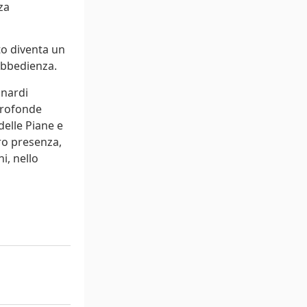
za
to diventa un
obbedienza.
inardi
profonde
delle Piane e
oro presenza,
i, nello