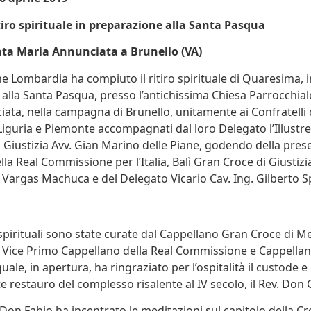
tiro spirituale in preparazione alla Santa Pasqua
nta Maria Annunciata a Brunello (VA)
e Lombardia ha compiuto il ritiro spirituale di Quaresima, i
alla Santa Pasqua, presso l’antichissima Chiesa Parrocchial
ata, nella campagna di Brunello, unitamente ai Confratelli 
iguria e Piemonte accompagnati dal loro Delegato l’Illustre
 Giustizia Avv. Gian Marino delle Piane, godendo della pres
la Real Commissione per l’Italia, Balì Gran Croce di Giustizi
Vargas Machuca e del Delegato Vicario Cav. Ing. Gilberto S
i spirituali sono state curate dal Cappellano Gran Croce di M
 Vice Primo Cappellano della Real Commissione e Cappellan
 quale, in apertura, ha ringraziato per l’ospitalità il custode
e restauro del complesso risalente al IV secolo, il Rev. Don 
 Don Fabio ha incentrato le meditazioni sul capitolo della Cr