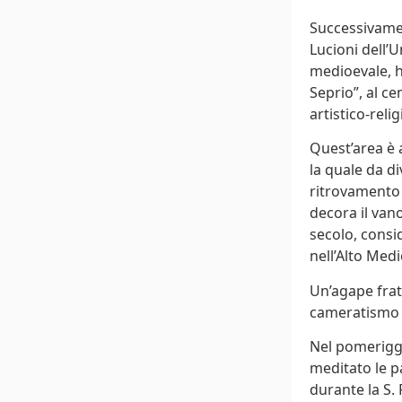
Successivamen
Lucioni dell’U
medioevale, h
Seprio”, al c
artistico-reli
Quest’area è 
la quale da di
ritrovamento 
decora il vano
secolo, consi
nell’Alto Medi
Un’agape frat
cameratismo 
Nel pomeriggio
meditato le pa
durante la S