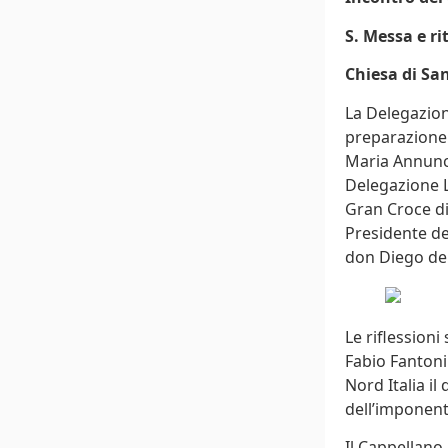
S. Messa e ri
Chiesa di Sa
La Delegazion
preparazione 
Maria Annunci
Delegazione L
Gran Croce di
Presidente del
don Diego de 
Le riflession
Fabio Fantoni
Nord Italia il
dell’imponent
Il Cappellano