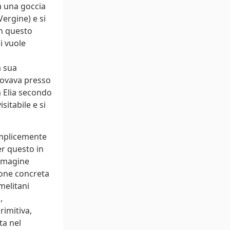
da una goccia
Vergine) e si
In questo
i vuole
a sua
rovava presso
ta Elia secondo
sitabile e si
emplicemente
er questo in
immagine
ione concreta
rmelitani
,
rimitiva,
ta nel