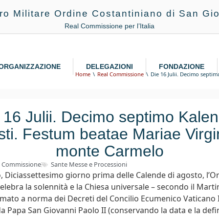
ro Militare Ordine Costantiniano di San Gio
Real Commissione per l’Italia
ORGANIZZAZIONE
DELEGAZIONI
FONDAZIONE
Home
Real Commissione
Die 16 Julii. Decimo sept
 16 Julii. Decimo septimo Kale
ti. Festum beatae Mariae Virgi
monte Carmelo
l Commissione
Sante Messe e Processioni
o, Diciassettesimo giorno prima delle Calende di agosto, l’O
elebra la solennità e la Chiesa universale – secondo il Marti
ato a norma dei Decreti del Concilio Ecumenico Vaticano I
 Papa San Giovanni Paolo II (conservando la data e la defi