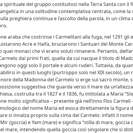
a spirituale del gruppo costituitosi nella Terra Santa con il f
angelica in una solitudine contemplativa centrata, come la v
ulla preghiera continua e l’ascolto della parola, in un clima 
oro.
ne araba che costrinse i Carmelitani alla fuga, nel 1291 gli e
uistarono Acre e Haifa, bruciarono i Santuari del Monte Ca
 quei monaci che vi erano voluti rimanere. Pertanto, dell’an
Carmelo dai primi frati, quella da cui nacque il titolo di Ma
ngono oggi solo il portale e alcuni ruderi. Tuttavia, da qua
abilirsi in questi luoghi (purtroppo solo nel XIX secolo), un
onore della Madonna del Carmelo si erge sul sacro monte, s
posizione suggestiva che guarda verso il mare da un’altezza 
iesa, costruita tra il 1827 e il 1836, fu intitolata a Maria “Ste
e molto significativa – presente già nell’inno Flos Carmeli – 
timologico del nome Maria ed evoca direttamente la figura d
are si innalza proprio sulla cima del Carmelo: infatti il nom
Mir (goccia) e Yam (mare) e significa “stilla di mare, goccia 
del mare, intendendo quella goccia così singolare che si dist