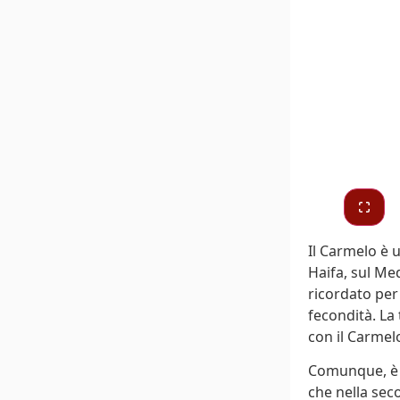
Il Carmelo è 
Haifa, sul Med
ricordato per 
fecondità. La 
con il Carmelo
Comunque, è s
che nella sec