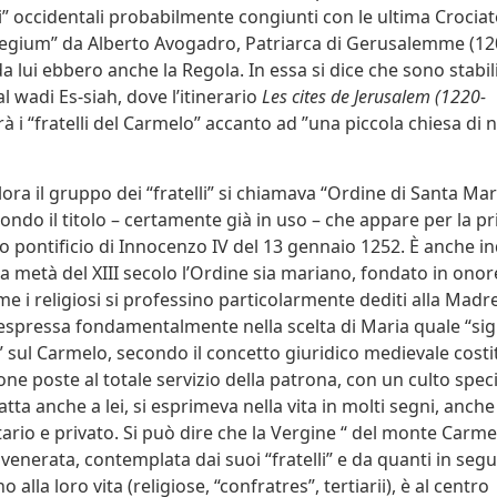
” occidentali probabilmente congiunti con le ultima Crociat
ollegium” da Alberto Avogadro, Patriarca di Gerusalemme (12
a lui ebbero anche la Regola. In essa si dice che sono stabili
 al wadi Es-siah, dove l’itinerario
Les cites de Jerusalem (1220-
à i “fratelli del Carmelo” accanto ad ”una piccola chiesa di 
lora il gruppo dei “fratelli” si chiamava “Ordine di Santa Ma
ondo il titolo – certamente già in uso – che appare per la pr
pontificio di Innocenzo IV del 13 gennaio 1252. È anche 
a metà del XIII secolo l’Ordine sia mariano, fondato in onor
e i religiosi si professino particolarmente dediti alla Madre
espressa fondamentalmente nella scelta di Maria quale “sig
 sul Carmelo, secondo il concetto giuridico medievale costit
sone poste al totale servizio della patrona, con un culto speci
tta anche a lei, si esprimeva nella vita in molti segni, anche l
ario e privato. Si può dire che la Vergine “ del monte Carme
 venerata, contemplata dai suoi “fratelli” e da quanti in segu
 alla loro vita (religiose, “confratres”, tertiarii), è al centro