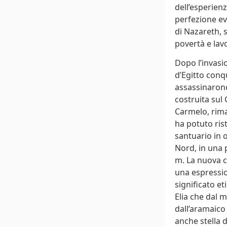
dell’esperienz
perfezione ev
di Nazareth, s
povertà e lav
Dopo l’invasio
d’Egitto conq
assassinarono
costruita sul 
Carmelo, rima
ha potuto rist
santuario in 
Nord, in una 
m. La nuova ch
una espression
significato e
Elia che dal m
dall’aramaico 
anche stella 