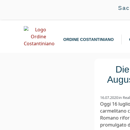
Sac
ORDINE COSTANTINIANO
Die
Augus
16.07.2020
in
Rea
Oggi 16 lugli
carmelitano c
Romano riform
promulgato da