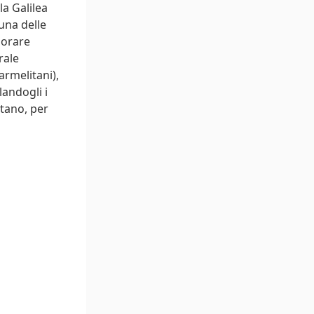
la Galilea
una delle
morare
rale
armelitani),
andogli i
itano, per