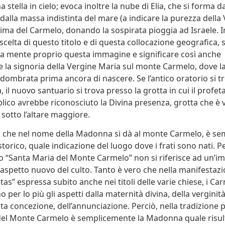
 stella in cielo; evoca inoltre la nube di Elia, che si forma 
 dalla massa indistinta del mare (a indicare la purezza della 
 cima del Carmelo, donando la sospirata pioggia ad Israele. 
celta di questo titolo e di questa collocazione geografica, s
la mente proprio questa immagine e significare così anche
 la signoria della Vergine Maria sul monte Carmelo, dove l
dombrata prima ancora di nascere. Se l’antico oratorio si t
ia, il nuovo santuario si trova presso la grotta in cui il profe
blico avrebbe riconosciuto la Divina presenza, grotta che è vi
 sotto l’altare maggiore.
o, che nel nome della Madonna si dà al monte Carmelo, è s
torico, quale indicazione del luogo dove i frati sono nati. P
tolo “Santa Maria del Monte Carmelo” non si riferisce ad un’
 aspetto nuovo del culto. Tanto è vero che nella manifestaz
etas” espressa subito anche nei titoli delle varie chiese, i Ca
per lo più gli aspetti dalla maternità divina, della verginità
ta concezione, dell’annunciazione. Perciò, nella tradizione p
del Monte Carmelo è semplicemente la Madonna quale risul