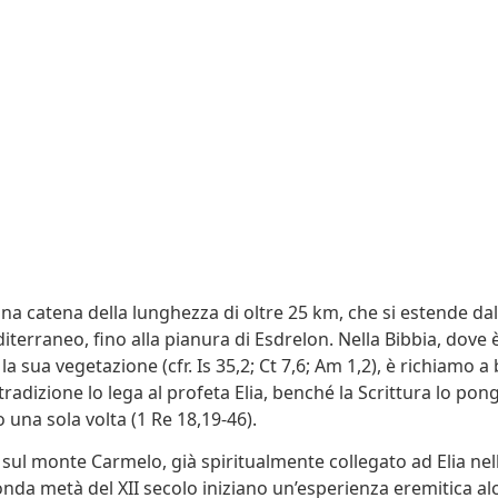
una catena della lunghezza di oltre 25 km, che si estende dal
iterraneo, fino alla pianura di Esdrelon. Nella Bibbia, dove
la sua vegetazione (cfr. Is 35,2; Ct 7,6; Am 1,2), è richiamo a 
tradizione lo lega al profeta Elia, benché la Scrittura lo pon
 una sola volta (1 Re 18,19-46).
ul monte Carmelo, già spiritualmente collegato ad Elia nell
onda metà del XII secolo iniziano un’esperienza eremitica alc