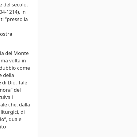
e del secolo.
04-1214), in
ti “presso la
nostra
ria del Monte
ima volta in
indubbio come
e della
 di Dio. Tale
nora” del
uiva i
ale che, dalla
iturgici, di
lo”, quale
ito