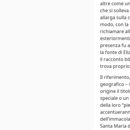
altre come una
che si solleva
allarga sulla
modo, con la s
richiamare al
esteriormente
presenza fu a
la fonte di El
il racconto bi
trova proprio
Il riferiment
geografico – s
origine il ti
speciale o un
della loro “pi
accentueranno 
dell’immacola
Santa Maria 