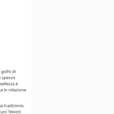
 golfo di
 è spesso
bellezza e
ga in relazione
a tradizione,
uni “devoti