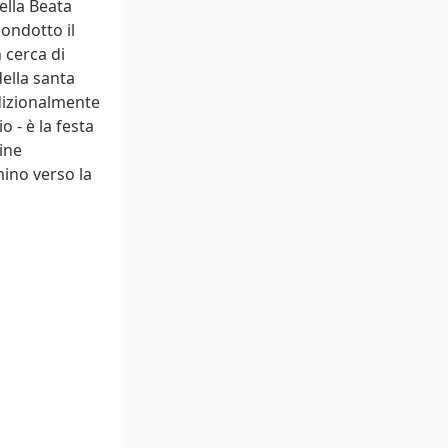
ella Beata
ondotto il
n cerca di
della santa
dizionalmente
 - è la festa
ine
mino verso la