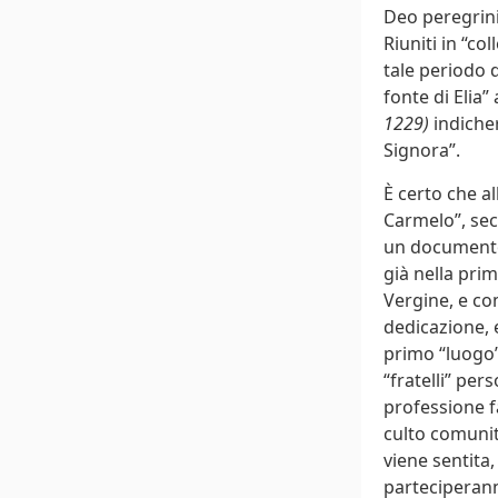
Deo peregrini
Riuniti in “c
tale periodo d
fonte di Elia”
1229)
indicher
Signora”.
È certo che al
Carmelo”, sec
un documento 
già nella prim
Vergine, e com
dedicazione, 
primo “luogo”
“fratelli” per
professione fa
culto comunit
viene sentita,
parteciperanno