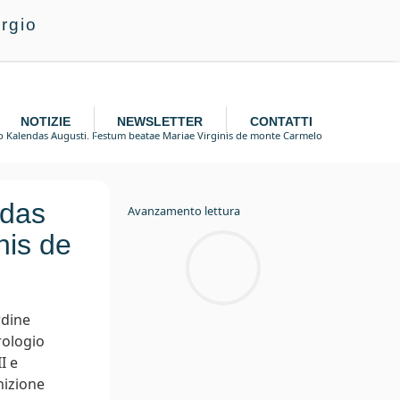
rgio
NOTIZIE
NEWSLETTER
CONTATTI
imo Kalendas Augusti. Festum beatae Mariae Virginis de monte Carmelo
ndas
Avanzamento lettura
nis de
rdine
rologio
I e
nizione