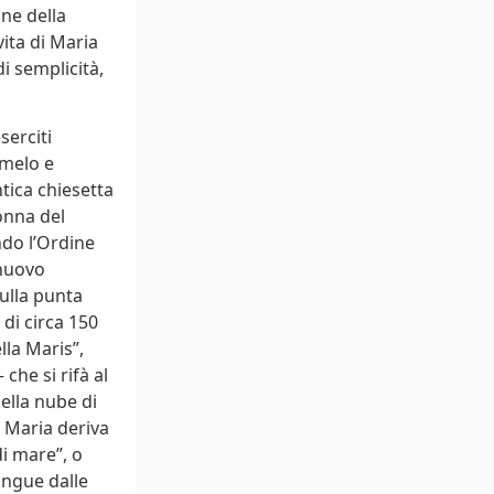
ine della
ita di Maria
di semplicità,
serciti
rmelo e
tica chiesetta
donna del
ndo l’Ordine
 nuovo
ulla punta
di circa 150
lla Maris”,
che si rifà al
ella nube di
e Maria deriva
di mare”, o
ingue dalle